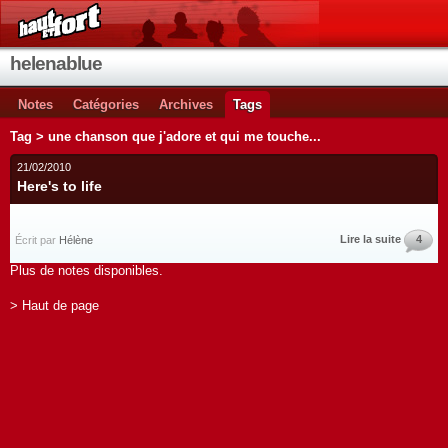
helenablue
Notes
Catégories
Archives
Tags
Tag > une chanson que j'adore et qui me touche...
21/02/2010
Here's to life
Lire la suite
4
Écrit par
Hélène
Plus de notes disponibles.
> Haut de page