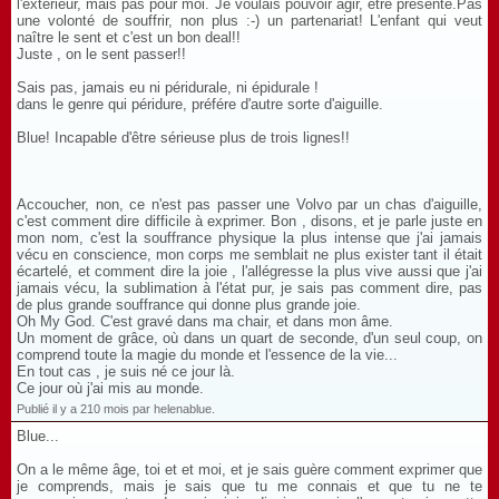
l'extérieur, mais pas pour moi. Je voulais pouvoir agir, être présente.Pas
une volonté de souffrir, non plus :-) un partenariat! L'enfant qui veut
naître le sent et c'est un bon deal!!
Juste , on le sent passer!!
Sais pas, jamais eu ni péridurale, ni épidurale !
dans le genre qui péridure, préfére d'autre sorte d'aiguille.
Blue! Incapable d'être sérieuse plus de trois lignes!!
Accoucher, non, ce n'est pas passer une Volvo par un chas d'aiguille,
c'est comment dire difficile à exprimer. Bon , disons, et je parle juste en
mon nom, c'est la souffrance physique la plus intense que j'ai jamais
vécu en conscience, mon corps me semblait ne plus exister tant il était
écartelé, et comment dire la joie , l'allégresse la plus vive aussi que j'ai
jamais vécu, la sublimation à l'état pur, je sais pas comment dire, pas
de plus grande souffrance qui donne plus grande joie.
Oh My God. C'est gravé dans ma chair, et dans mon âme.
Un moment de grâce, où dans un quart de seconde, d'un seul coup, on
comprend toute la magie du monde et l'essence de la vie...
En tout cas , je suis né ce jour là.
Ce jour où j'ai mis au monde.
Publié il y a 210 mois par helenablue.
Blue...
On a le même âge, toi et et moi, et je sais guère comment exprimer que
je comprends, mais je sais que tu me connais et que tu ne te