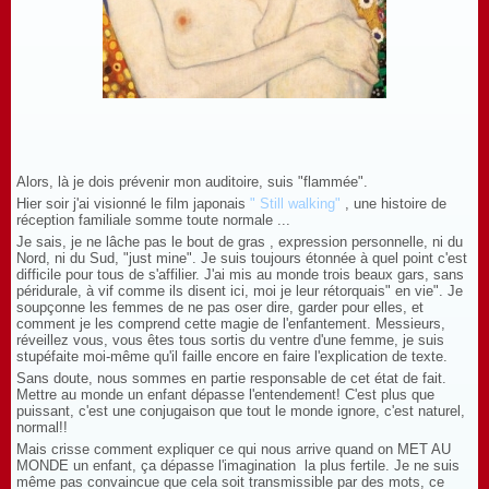
Alors, là je dois prévenir mon auditoire, suis "flammée".
Hier soir j'ai visionné le film japonais
"
Still walking
"
, une histoire de
réception familiale somme toute normale ...
Je sais, je ne lâche pas le bout de gras , expression personnelle, ni du
Nord, ni du Sud, "just mine". Je suis toujours étonnée à quel point c'est
difficile pour tous de s'affilier. J'ai mis au monde trois beaux gars, sans
péridurale, à vif comme ils disent ici, moi je leur rétorquais" en vie". Je
soupçonne les femmes de ne pas oser dire, garder pour elles, et
comment je les comprend cette magie de l'enfantement. Messieurs,
réveillez vous, vous êtes tous sortis du ventre d'une femme, je suis
stupéfaite moi-même qu'il faille encore en faire l'explication de texte.
Sans doute, nous sommes en partie responsable de cet état de fait.
Mettre au monde un enfant dépasse l'entendement! C'est plus que
puissant, c'est une conjugaison que tout le monde ignore, c'est naturel,
normal!!
Mais crisse comment expliquer ce qui nous arrive quand on MET AU
MONDE un enfant, ça dépasse l'imagination la plus fertile. Je ne suis
même pas convaincue que cela soit transmissible par des mots, ce