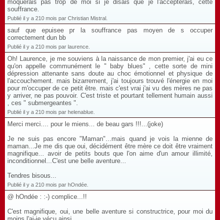
moquerais pas trop de moi si je disais que je l'accepterais, cette
souffrance.
Publié il y a 210 mois par Christian Mistral.
sauf que epuisee pr la souffrance pas moyen de s occuper
correctement dun bb
Publié il y a 210 mois par laurence.
Oh! Laurence, je me souviens à la naissance de mon premier, j'ai eu ce
qu'on appelle communément le " baby blues" , cette sorte de mini
dépression attenante sans doute au choc émotionnel et physique de
l'accouchement. mais bizarrement, j'ai toujours trouvé l'énergie en moi
pour m'occuper de ce petit être. mais c'est vrai j'ai vu des mères ne pas
y arriver, ne pas pouvoir. C'est triste et pourtant tellement humain aussi
, ces " submergeantes ".
Publié il y a 210 mois par helenablue.
Merci merci.... pour le miens... de beau gars !!!...(joke)
Je ne suis pas encore "Maman"...mais quand je vois la mienne de
maman...Je me dis que oui, décidément être mère ce doit être vraiment
magnifique... avoir de petits bouts que l'on aime d'un amour illimité,
inconditionnel...C'est une belle aventure...
Tendres bisous...
Publié il y a 210 mois par hOndée.
@ hOndée : :-) complice...!!
C'est magnifique, oui, une belle aventure si constructrice, pour moi du
moins l'ai-je vécu ainsi...