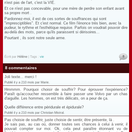
n'est pas de l'art, c'est la VIE.
Et ce n'est pas concevable, pour une mère de perdre son enfant avant
sa propre mort .
Pardonnez-moi, il est de ces sortes de souffrances qui sont
"impresciptibles". Et c'est normal. Ce film l'énonce trés bien, avec la
pudeur, le rythme et l'esthétique requise. Parfois on voudrait pouvoir dire
au-delà des mots, parce qu'ils paraissent si dérisoires...
Pourtant , ils sont notre seule arme.
8
Écrit par
Hélène
| Tags :
vie
8 commentaires
Joli texte... merci !
Publié il y a 210 mois par Marie.
Hmmmm. Pourquoi choisir de souffrir? Pour éprouver l'expérience?
Paraît qu'accoucher ressemble à faire passer une Volvo par un chas
d'aiguille. Les hommes, on est très délicats, on a peur de ça.
Quelle différence entre péridurale et épidurale?
Publié il y a 210 mois par Christian Mistral.
Pas choisie de souffrir, juste choisie de sentir, être présente, là .
Je sais pas, au cas où, donner toutes ses chances à celui à venir, il
pouvait compter sur moi. Ok, cela peut paraître étonnant vu de