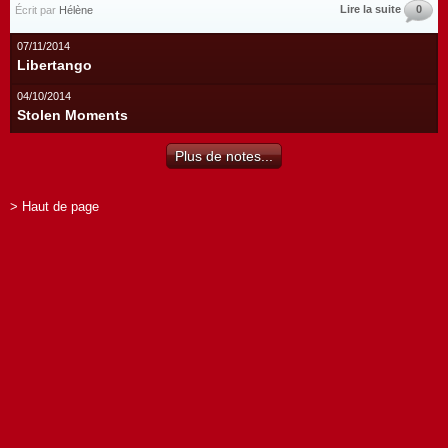
Lire la suite
0
Écrit par
Hélène
07/11/2014
Libertango
04/10/2014
Stolen Moments
Plus de notes...
> Haut de page