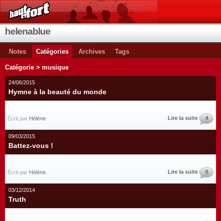
helenablue
Notes
Catégories
Archives
Tags
Catégorie > musique
24/06/2015
Hymne à la beauté du monde
Lire la suite
4
Écrit par
Hélène
09/03/2015
Battez-vous !
Lire la suite
0
Écrit par
Hélène
03/12/2014
Truth