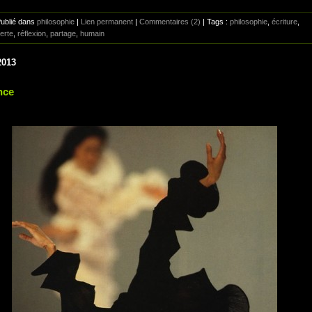
Publié dans
philosophie
|
Lien permanent
|
Commentaires (2)
| Tags :
philosophie
,
écriture
,
erte
,
réflexion
,
partage
,
humain
2013
nce