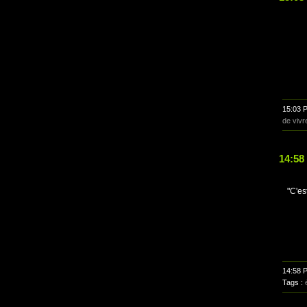
15:03 
de vivr
14:58
"C'es
14:58 
Tags :