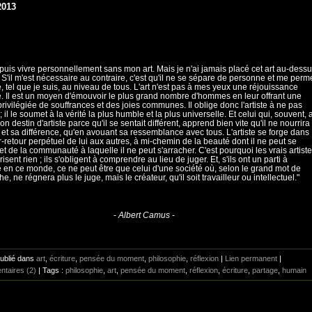
2013
 puis vivre personnellement sans mon art. Mais je n'ai jamais placé cet art au-dess
. S'il m'est nécessaire au contraire, c'est qu'il ne se sépare de personne et me perm
e, tel que je suis, au niveau de tous. L'art n'est pas à mes yeux une réjouissance
re. Il est un moyen d'émouvoir le plus grand nombre d'hommes en leur offrant une
rivilégiée de souffrances et des joies communes. Il oblige donc l'artiste à ne pas
 ; il le soumet à la vérité la plus humble et la plus universelle. Et celui qui, souvent, 
on destin d'artiste parce qu'il se sentait différent, apprend bien vite qu'il ne nourrira
, et sa différence, qu'en avouant sa ressemblance avec tous. L'artiste se forge dans
er-retour perpétuel de lui aux autres, à mi-chemin de la beauté dont il ne peut se
et de la communauté à laquelle il ne peut s'arracher. C'est pourquoi les vrais artist
sent rien ; ils s'obligent à comprendre au lieu de juger. Et, s'ils ont un parti à
 en ce monde, ce ne peut être que celui d'une société où, selon le grand mot de
e, ne régnera plus le juge, mais le créateur, qu'il soit travailleur ou intellectuel."
-
Albert Camus
-
Publié dans
art
,
écriture
,
pensée du moment
,
philosophie
,
réflexion
|
Lien permanent
|
taires (2)
| Tags :
philosophie
,
art
,
pensée du moment
,
réflexion
,
écriture
,
partage
,
humain