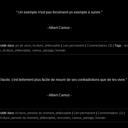
" Un exemple n'est pas forcément un exemple à suivre."
-
Albert Camus
-
Publié dans
art de vivre
,
écriture
,
philosophie
|
Lien permanent
|
Commentaires (3)
| Tags :
art
e
,
écriture
,
philosophie
,
camus
,
partage
,
humain
t facile, c'est tellement plus facile de mourir de ses contradictions que de les vivre."
-
Albert Camus
-
Publié dans
écriture
,
pensée du moment
,
philosophie
|
Lien permanent
|
Commentaires (1)
|
écriture
,
pensée du moment
,
philosophie
,
rencontre
,
camus
,
partage
,
humain