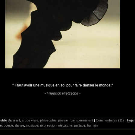
" Il faut avoir une musique en soi pour faire danser le monde."
- Friedrich Nietzsche -
Publié dans
art
,
art de vivre
,
philosophie
,
poésie
|
Lien permanent
|
Commentaires (11)
| Tags
e
,
poésie
,
danse
,
musique
,
expression
,
nietzsche
,
partage
,
humain