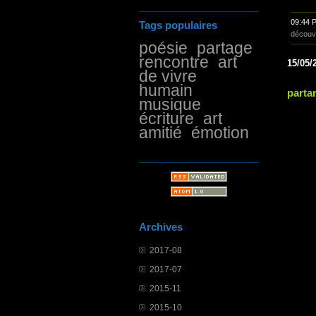
09:44 
Tags populaires
découv
poésie
partage
rencontre
art
15/05/
de vivre
humain
parta
musique
écriture
art
amitié
émotion
Archives
2017-08
2017-07
2015-11
2015-10