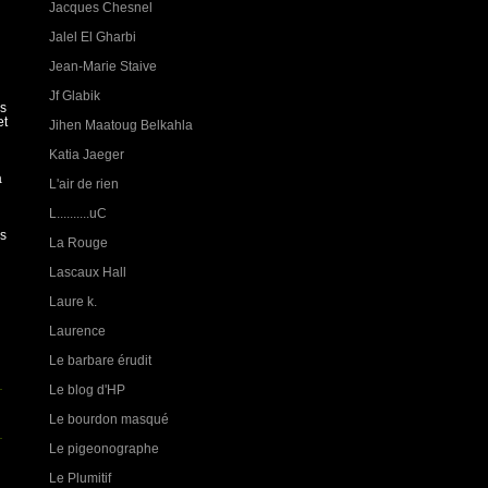
Jacques Chesnel
Jalel El Gharbi
Jean-Marie Staive
Jf Glabik
us
et
Jihen Maatoug Belkahla
Katia Jaeger
a
L'air de rien
L..........uC
es
La Rouge
Lascaux Hall
Laure k.
Laurence
Le barbare érudit
Le blog d'HP
Le bourdon masqué
Le pigeonographe
Le Plumitif