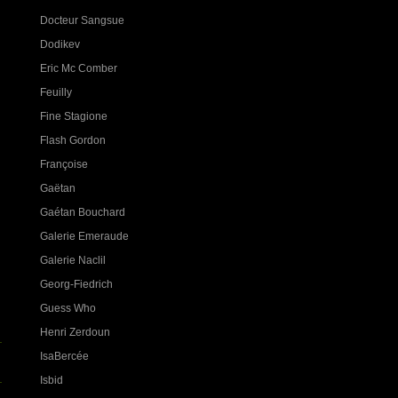
Docteur Sangsue
Dodikev
Eric Mc Comber
Feuilly
Fine Stagione
Flash Gordon
Françoise
Gaëtan
Gaétan Bouchard
Galerie Emeraude
Galerie Naclil
Georg-Fiedrich
Guess Who
Henri Zerdoun
IsaBercée
Isbid