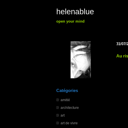
helenablue
open your mind
31/07/
Au ri
Catégories
amitié
architecture
art
art de vivre