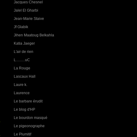
Jacques Chesnel
Jalel El Gharbi
Jean-Marie Staive
Jf Glabik
Jihen Maatoug Belkahla
Katia Jaeger
L'air de rien
L..........uC
La Rouge
Lascaux Hall
Laure k.
Laurence
Le barbare érudit
Le blog d'HP
Le bourdon masqué
Le pigeonographe
Le Plumitif