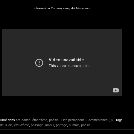
- Naoshima Contemporary Art Museum -
Publié dans
art
,
danse
,
état d'âme
,
poésie
|
Lien permanent
|
Commentaires (9)
| Tags :
deuil
,
art
,
état d'âme
,
passage
,
amour
,
partage
,
humain
,
poésie