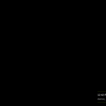
12:42 
danse
,