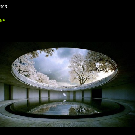
2013
age