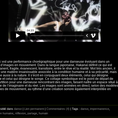
ï
est une performance chorégraphique pour une danseuse évoluant dans un
d’images en mouvement. Dans la langue japonaise, Hakanaï définit ce qui est
ent, fragile, évanescent, transitoire, entre le rêve et la réalité. Mot très ancien, il
une matière insaisissable associée à la condition humaine et à sa précarité, mais
e aussi à la nature. Il s’écrit en conjuguant deux éléments, celui qui désigne
 et celui qui désigne le songe. Ce collage symbolique est le point de départ de
artition pour une danseuse rencontrant des images, faisant naître un espace situé à
ge de l’imaginaire et du réel. Les images sont animées en direct, selon des modèle
es de mouvement, au rythme d’une création sonore également interprétée en
Publié dans
danse
|
Lien permanent
|
Commentaires (4)
| Tags :
danse
,
impermanence
,
on humaine
,
réflexion
,
partage
,
humain