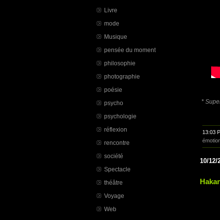
Livre
mode
Musique
pensée du moment
philosophie
photographie
poésie
* Super
psycho
psychologie
réflexion
13:03 
émotio
rencontre
société
10/12/
Spectacle
Hakan
théâtre
Voyage
Web