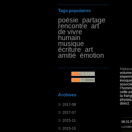
Tags populaires
poésie
partage
rencontre
art
de vivre
humain
musique
écriture
art
amitié
émotion
Hakana
volume 
imperman
évoque 
associé
l’homme
cette p
Archives
la fran
physiqu
direct.
2017-08
2017-07
2015-11
08:31 
conditi
2015-10