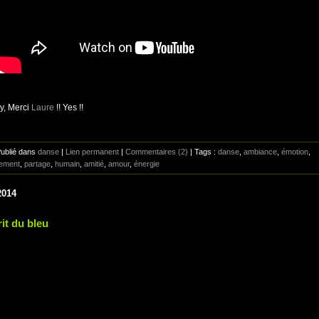
y, Merci
Laure
!! Yes !!
Publié dans
danse
|
Lien permanent
|
Commentaires (2)
| Tags :
danse
,
ambiance
,
émotion
,
ement
,
partage
,
humain
,
amitié
,
amour
,
énergie
2014
it du bleu