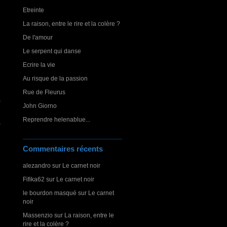
Etreinte
La raison, entre le rire et la colère ?
De l'amour
Le serpent qui danse
Ecrire la vie
Au risque de la passion
Rue de Fleurus
John Giorno
Reprendre helenablue...
Commentaires récents
alezandro
sur
Le carnet noir
Fifika62
sur
Le carnet noir
le bourdon masqué
sur
Le carnet
noir
Massenzio
sur
La raison, entre le
rire et la colère ?