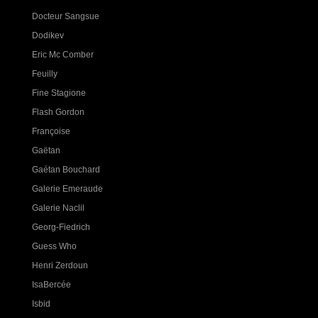
Docteur Sangsue
Dodikev
Eric Mc Comber
Feuilly
Fine Stagione
Flash Gordon
Françoise
Gaëtan
Gaétan Bouchard
Galerie Emeraude
Galerie Naclil
Georg-Fiedrich
Guess Who
Henri Zerdoun
IsaBercée
Isbid