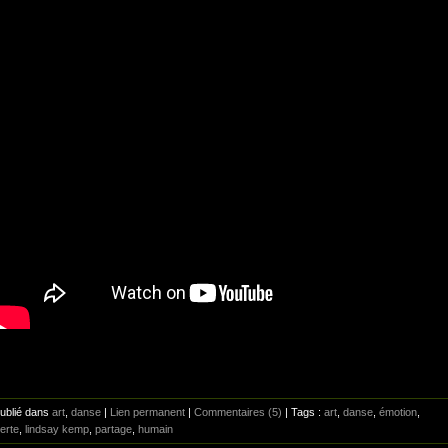
Publié dans
art
,
danse
|
Lien permanent
|
Commentaires (5)
| Tags :
art
,
danse
,
émotion
,
erte
,
lindsay kemp
,
partage
,
humain