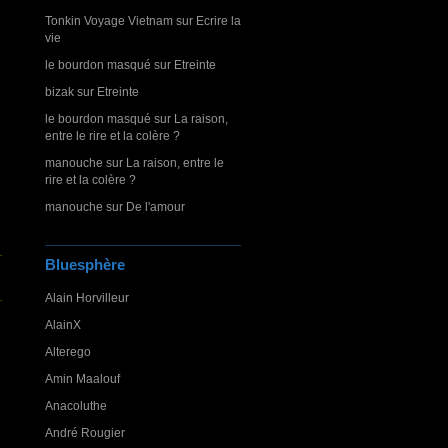
Tonkin Voyage Vietnam
sur
Ecrire la
vie
le bourdon masqué
sur
Etreinte
bizak
sur
Etreinte
le bourdon masqué
sur
La raison,
entre le rire et la colère ?
manouche
sur
La raison, entre le
rire et la colère ?
manouche
sur
De l'amour
Bluesphère
Alain Horvilleur
AlainX
Alterego
Amin Maalouf
Anacoluthe
André Rougier