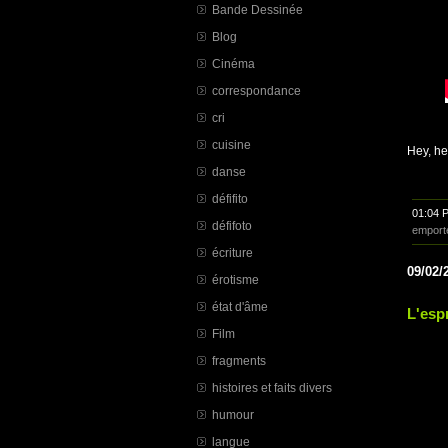
Bande Dessinée
Blog
Cinéma
correspondance
cri
cuisine
Hey, he
danse
défifito
01:04 
défifoto
emport
écriture
09/02/
érotisme
état d'âme
L'espr
Film
fragments
histoires et faits divers
humour
langue