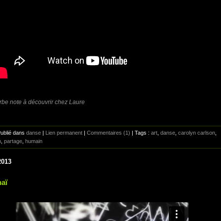
be note à découvrir chez Laure
Publié dans
danse
|
Lien permanent
|
Commentaires (1)
| Tags :
art
,
danse
,
carolyn carlson
,
n
,
partage
,
humain
2013
aï