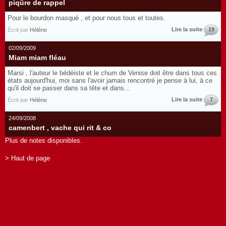
piqûre de rappel
Pour le bourdon masqué , et pour nous tous et toutes.
Lire la suite
19
Écrit par
Hélène
02/09/2009
Miam miam fléau
Marsi , l'auteur le bédéiste et le chum de Venise doit être dans tous ces
états aujourd'hui, moi sans l'avoir jamais rencontré je pense à lui, à ce
qu'il doit se passer dans sa tête et dans...
Lire la suite
7
Écrit par
Hélène
24/09/2008
camenbert , vache qui rit & co
Plus de notes disponibles.
> Haut de page