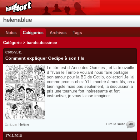
helenablue
Notes
Catégories
Archives
Tags
Catégorie > bande-dessinee
03/05/2011
Comment expliquer Oedipe à son fils
Le titre est d' Anne des Ocreries , et la trouvaille
d 'Yvan le Terrible voulant nous faire partager
son amour pour la BD de Gotlib, collector! Je l'ai
comme promis chez YLT montré à mes fils, on a
bien rigolé mais pas seulement, la discussion a
pris une tournure fort intéressante et fort
instructive, je vous laisse imaginer...
Lire la suite
40
Écrit par
Hélène
17/11/2010