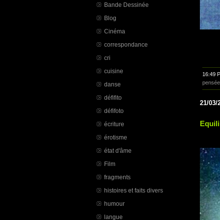
Bande Dessinée
Blog
Cinéma
correspondance
cri
cuisine
16:49 
pensée
danse
défifito
21/03/
défifoto
Equil
écriture
érotisme
état d'âme
Film
fragments
histoires et faits divers
humour
langue