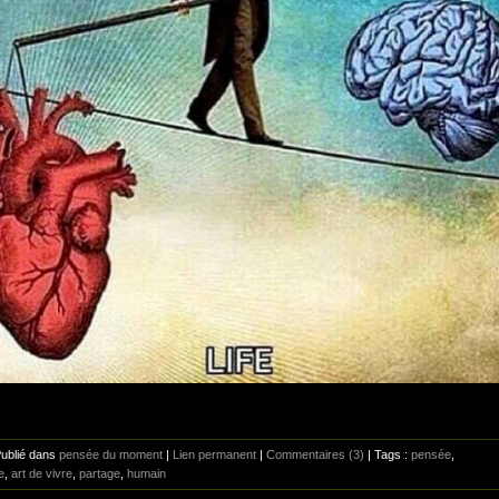
Publié dans
pensée du moment
|
Lien permanent
|
Commentaires (3)
| Tags :
pensée
,
e
,
art de vivre
,
partage
,
humain