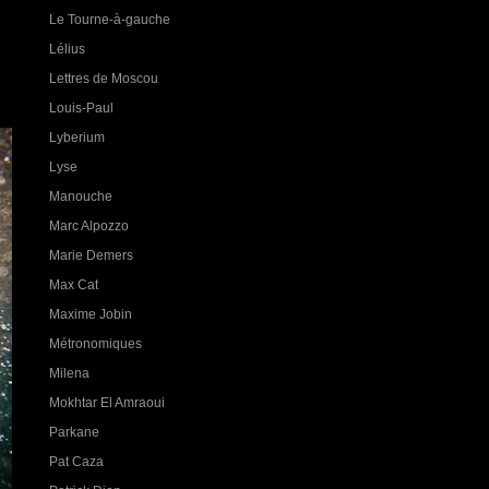
Le Tourne-à-gauche
Lélius
Lettres de Moscou
Louis-Paul
Lyberium
Lyse
Manouche
Marc Alpozzo
Marie Demers
Max Cat
Maxime Jobin
Métronomiques
Milena
Mokhtar El Amraoui
Parkane
Pat Caza