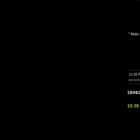
" Mais
12:26 
pensée
19/04/
10:39