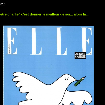
2015
"être charlie" c'est donner le meilleur de soi... alors là...