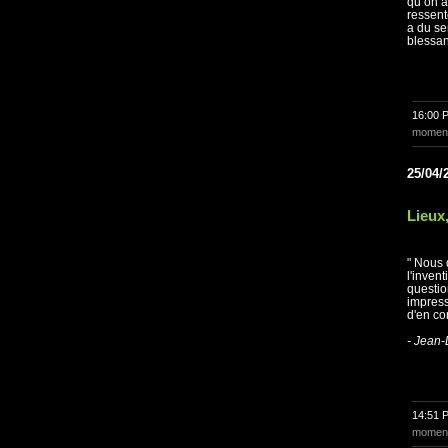
qu’on a
ressent
a du se
blessan
16:00 
momen
25/04/
Lieux,
" Nous 
l'invent
questio
impress
d'en con
- Jean-
14:51 
momen