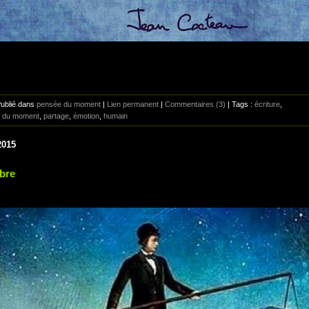
Publié dans
pensée du moment
|
Lien permanent
|
Commentaires (3)
| Tags :
écriture
,
 du moment
,
partage
,
émotion
,
humain
2015
ibre