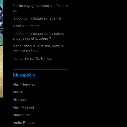
Tonkin Voyage Vietnam
sur
Ecrire la
vie
le bourdon masqué
sur
Etreinte
bizak
sur
Etreinte
le bourdon masqué
sur
La raison,
entre le rire et la colère ?
manouche
sur
La raison, entre le
rire et la colère ?
manouche
sur
De l'amour
Bluesphère
Alain Horvilleur
AlainX
Alterego
Amin Maalouf
Anacoluthe
André Rougier