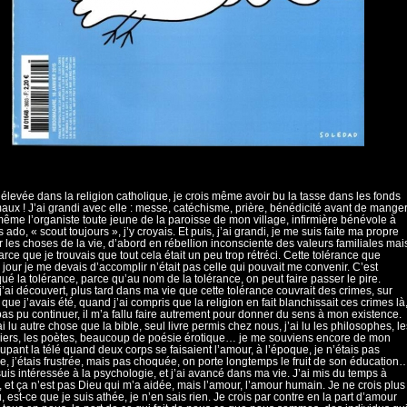
é élevée dans la religion catholique, je crois même avoir bu la tasse dans les fonds
aux ! J’ai grandi avec elle : messe, catéchisme, prière, bénédicité avant de manger
 même l’organiste toute jeune de la paroisse de mon village, infirmière bénévole à
ado, « scout toujours », j’y croyais. Et puis, j’ai grandi, je me suis faite ma propre
r les choses de la vie, d’abord en rébellion inconsciente des valeurs familiales mai
arce que je trouvais que tout cela était un peu trop rétréci. Cette tolérance que
jour je me devais d’accomplir n’était pas celle qui pouvait me convenir. C’est
ué la tolérance, parce qu’au nom de la tolérance, on peut faire passer le pire.
’ai découvert, plus tard dans ma vie que cette tolérance couvrait des crimes, sur
 que j’avais été, quand j’ai compris que la religion en fait blanchissait ces crimes là
 pas pu continuer, il m’a fallu faire autrement pour donner du sens à mon existence.
ai lu autre chose que la bible, seul livre permis chez nous, j’ai lu les philosophes, le
ers, les poètes, beaucoup de poésie érotique… je me souviens encore de mon
upant la télé quand deux corps se faisaient l’amour, à l’époque, je n’étais pas
, j’étais frustrée, mais pas choquée, on porte longtemps le fruit de son éducation
uis intéressée à la psychologie, et j’ai avancé dans ma vie. J’ai mis du temps à
, et ça n’est pas Dieu qui m’a aidée, mais l’amour, l’amour humain. Je ne crois plus
, est-ce que je suis athée, je n’en sais rien. Je crois par contre en la part d’amour