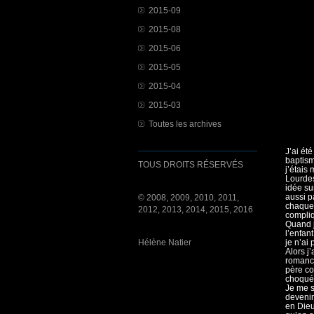
2015-09
2015-08
2015-06
2015-05
2015-04
2015-03
Toutes les archives
J’ai ét
baptism
TOUS DROITS RÉSERVÉS
j’étais
Lourdes 
idée su
aussi p
© 2008, 2009, 2010, 2011,
chaque 
2012, 2013, 2014, 2015, 2016
compliq
Quand j
l’enfant
Hélène Natier
je n’ai
Alors j’
romanci
père co
choquée
Je me s
devenir
en Dieu