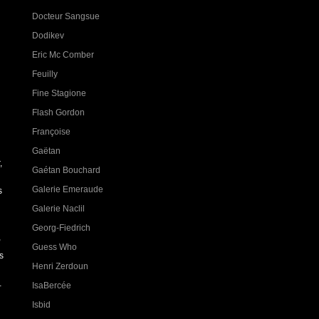
Docteur Sangsue
Dodikev
Eric Mc Comber
Feuilly
Fine Stagione
Flash Gordon
Françoise
Gaëtan
,
Gaétan Bouchard
Galerie Emeraude
s
Galerie Naclil
Georg-Fiedrich
,
Guess Who
s
Henri Zerdoun
…
IsaBercée
Isbid