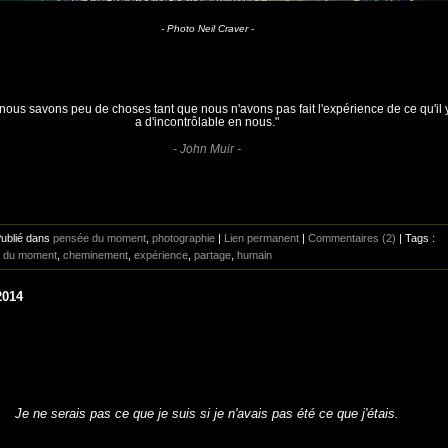
- Photo Neil Craver -
 nous savons peu de choses tant que nous n'avons pas fait l'expérience de ce qu'il 
a d'incontrôlable en nous."
- John Muir -
Publié dans
pensée du moment
,
photographie
|
Lien permanent
|
Commentaires (2)
| Tags :
 du moment
,
cheminement
,
expérience
,
partage
,
humain
2014
Je ne serais pas ce que je suis si je n'avais pas été ce que j'étais.