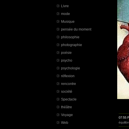
Livre
mode
Musique
pensée du moment
philosophie
photographie
poésie
psycho
psychologie
réflexion
rencontre
société
Spectacle
théâtre
Voyage
07:55 
équilibr
Web