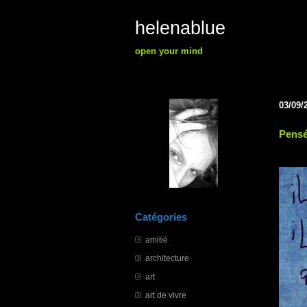
helenablue
open your mind
03/09/
Pensé
Catégories
amitié
architecture
art
art de vivre