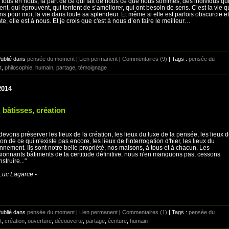
 tous en nous, la part de ce qui fait de nous ce que nous sommes, des individus qu
ent, qui éprouvent, qui tentent de s’améliorer, qui ont besoin de sens. C’est la vie q
ns pour moi, la vie dans toute sa splendeur. Et même si elle est parfois obscurcie et
te, elle est à nous. Et je crois que c'est à nous d’en faire le meilleur…
Publié dans
pensée du moment
|
Lien permanent
|
Commentaires (9)
| Tags :
pensée du
t
,
philosophie
,
humain
,
partage
,
témoignage
2014
 bâtisses, création
devons préserver les lieux de la création, les lieux du luxe de la pensée, les lieux 
ion de ce qui n'existe pas encore, les lieux de l'interrogation d'hier, les lieux du
nnement. Ils sont notre belle propriété, nos maisons, à tous et à chacun. Les
ionnants bâtiments de la certitude définitive, nous n'en manquons pas, cessons
struire..."
Luc Lagarce -
Publié dans
pensée du moment
|
Lien permanent
|
Commentaires (1)
| Tags :
pensée du
t
,
création
,
ouverture
,
découverte
,
partage
,
écriture
,
humain