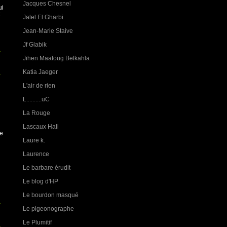
i
Jacques Chesnel
ui
Jalel El Gharbi
Jean-Marie Staive
Jf Glabik
Jihen Maatoug Belkahla
Katia Jaeger
L'air de rien
L..........uC
La Rouge
Lascaux Hall
de
Laure k.
Laurence
Le barbare érudit
Le blog d'HP
Le bourdon masqué
Le pigeonographe
Le Plumitif