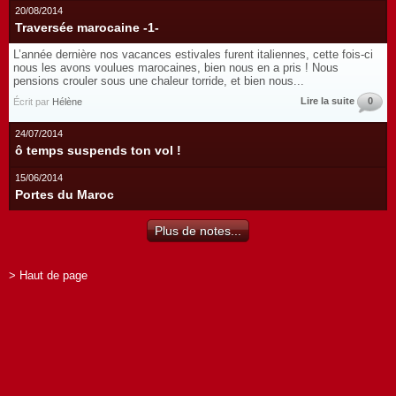
20/08/2014
Traversée marocaine -1-
L’année dernière nos vacances estivales furent italiennes, cette fois-ci
nous les avons voulues marocaines, bien nous en a pris ! Nous
pensions crouler sous une chaleur torride, et bien nous...
Lire la suite
0
Écrit par
Hélène
24/07/2014
ô temps suspends ton vol !
15/06/2014
Portes du Maroc
Plus de notes...
> Haut de page