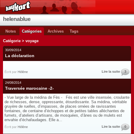
helenablue
Notes
Catégories
Archives
Tags
Catégorie > voyage
30/09/2014
La déclaration
Lire la suite
3
Écrit par
Hélène
24/08/2014
Traversée marocaine -2-
- Vue large de la médina de Fès - Fès est une ville insensée, croulante
de richesses, dense, oppressante, étourdissante. Sa médina, véritable
gruyère de ruelles, d’impasses, de places ornées de ravissantes
fontaines, de centaine d’échoppes et de petites tables alléchantes de
fumets, d’ateliers d’artisans, de mosquées, d’ânes ou de mulets est
envahie d’échafaudages. Elle a...
Lire la suite
0
Écrit par
Hélène