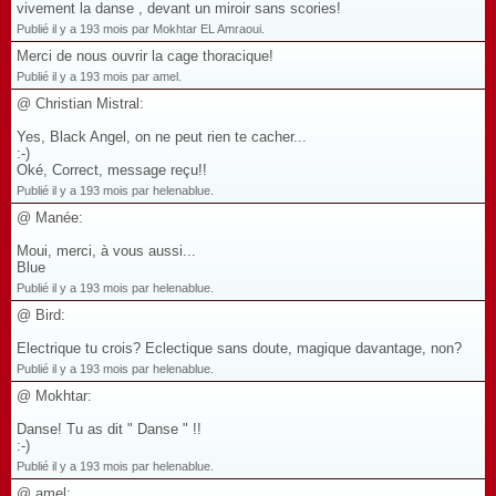
vivement la danse , devant un miroir sans scories!
Publié il y a 193 mois par Mokhtar EL Amraoui.
Merci de nous ouvrir la cage thoracique!
Publié il y a 193 mois par amel.
@ Christian Mistral:
Yes, Black Angel, on ne peut rien te cacher...
:-)
Oké, Correct, message reçu!!
Publié il y a 193 mois par helenablue.
@ Manée:
Moui, merci, à vous aussi...
Blue
Publié il y a 193 mois par helenablue.
@ Bird:
Electrique tu crois? Eclectique sans doute, magique davantage, non?
Publié il y a 193 mois par helenablue.
@ Mokhtar:
Danse! Tu as dit " Danse " !!
:-)
Publié il y a 193 mois par helenablue.
@ amel: