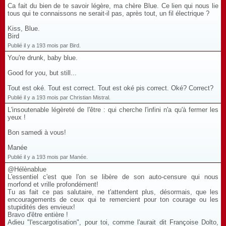
Ca fait du bien de te savoir légère, ma chère Blue. Ce lien qui nous lie
tous qui te connaissons ne serait-il pas, après tout, un fil électrique ?
Kiss, Blue.
Bird
Publié il y a 193 mois par Bird.
You're drunk, baby blue.
Good for you, but still...
Tout est oké. Tout est correct. Tout est oké pis correct. Oké? Correct?
Publié il y a 193 mois par Christian Mistral.
L'insoutenable légèreté de l'être : qui cherche l'infini n'a qu'à fermer les
yeux !
Bon samedi à vous!
Manée
Publié il y a 193 mois par Manée.
@Hélènablue
L'essentiel c'est que l'on se libère de son auto-censure qui nous
morfond et vrille profondément!
Tu as fait ce pas salutaire, ne t'attendent plus, désormais, que les
encouragements de ceux qui te remercient pour ton courage ou les
stupidités des envieux!
Bravo d'être entière !
Adieu "l'escargotisation", pour toi, comme l'aurait dit Françoise Dolto,