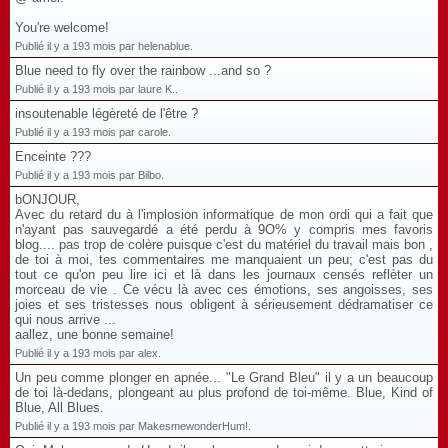
You're welcome!
Publié il y a 193 mois par helenablue.
Blue need to fly over the rainbow ...and so ?
Publié il y a 193 mois par laure K..
insoutenable légèreté de l'être ?
Publié il y a 193 mois par carole.
Enceinte ???
Publié il y a 193 mois par Bilbo.
bONJOUR,
Avec du retard du à l'implosion informatique de mon ordi qui a fait que
n'ayant pas sauvegardé a été perdu à 9O% y compris mes favoris
blog.... pas trop de colère puisque c'est du matériel du travail mais bon ,
de toi à moi, tes commentaires me manquaient un peu; c'est pas du
tout ce qu'on peu lire ici et là dans les journaux censés reflèter un
morceau de vie . Ce vécu là avec ces émotions, ses angoisses, ses
joies et ses tristesses nous obligent à sérieusement dédramatiser ce
qui nous arrive ...
aallez, une bonne semaine!
Publié il y a 193 mois par alex.
Un peu comme plonger en apnée... "Le Grand Bleu" il y a un beaucoup
de toi là-dedans, plongeant au plus profond de toi-même. Blue, Kind of
Blue, All Blues.
Publié il y a 193 mois par MakesmewonderHum!.