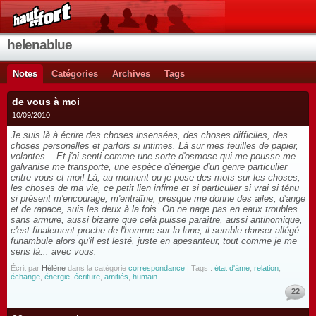
helenablue
Notes
Catégories
Archives
Tags
de vous à moi
10/09/2010
Je suis là à écrire des choses insensées, des choses difficiles, des
choses personelles et parfois si intimes. Là sur mes feuilles de papier,
volantes... Et j'ai senti comme une sorte d'osmose qui me pousse me
galvanise me transporte, une espèce d'énergie d'un genre particulier
entre vous et moi! Là, au moment ou je pose des mots sur les choses,
les choses de ma vie, ce petit lien infime et si particulier si vrai si ténu
si présent m'encourage, m'entraîne, presque me donne des ailes, d'ange
et de rapace, suis les deux à la fois. On ne nage pas en eaux troubles
sans armure, aussi bizarre que celà puisse paraître, aussi antinomique,
c'est finalement proche de l'homme sur la lune, il semble danser allégé
funambule alors qu'il est lesté, juste en apesanteur, tout comme je me
sens là... avec vous.
Écrit par
Hélène
dans la catégorie
correspondance
| Tags :
état d'âme
,
relation
,
échange
,
énergie
,
écriture
,
amitiés
,
humain
22