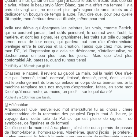
Quuant à moi, ça fait un bail que j'ai sauté le pas et n'écris plus que sur
clavier. Même le beau stylo Mont Blanc, que m'a offert ma femme il y a
près de vingt ans, ne me sert plus qu'à signer de rares billets ou à
dédicacer un bouquin de temps à autre. Faut dire que, pour peu qu'elle
fût rapide, mon écriture devenait illisible, même pour moi.
Voilà une dérive qui épargnera les peintres, les vrais, comme Patrick,
qui ne perdront jamais, tant qu'ils peindront, le contact avec l'outil, la
matière, et dont les signes, les graphismes, les traits sur toile ou papier
seront ceux de leur corps, qui gardera tout son rôle d'intermédiaire
privilégié entre le cerveau et la création. Tandis que chez moi, avec
mon PC, j'ai l'impression que cela se désincarne, s'intellectualise, se
déshumanise un peu plus tous les jours... Mais que c'est plus
confortable! Ah, paresse, quand tu nous tiens!
Publié il y a 186 mois par giulio.
Chasses le naturel, il revient au galop! La main, oui la main! Que n'a-t-
elle pas façonné, trituré, caressé, froissé, dessiné, peint, écrit...et elle
est le prolongement du bras qui enlace un corps de sa bien-aimée. Si la
machine remplace tous nos moyens d'expression, faites, en sorte mon
Dieu! qu'il nous reste, au moins, un pied!... sur lequel dansé!
Publié il y a 186 mois par bizak.
@Hélènablue
Arabesques! Quel merveilleux mot interculturel tu as choisi , chère
ambassadrice de la rencontre des peuples! Depuis tout à l'heure, je
voyage dans cette toile de Patrick qui est pleine de signes , de
symboles, de figurines et de formes!
Cet éloge de la main est à sa place , c'est elle qui a permis de passer
de l'homo-faber à l'homo-sapiens. Moi-même, quand j'écris , je préfère ,
le plus souvent, le faire à la main avec une sorte de calligraphie que ce