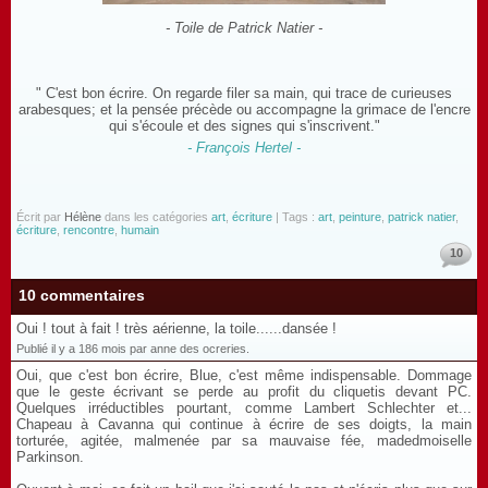
- Toile de Patrick Natier -
" C'est bon écrire. On regarde filer sa main, qui trace de curieuses
arabesques; et la pensée précède ou accompagne la grimace de l'encre
qui s'écoule et des signes qui s'inscrivent."
- François Hertel -
Écrit par
Hélène
dans les catégories
art
,
écriture
| Tags :
art
,
peinture
,
patrick natier
,
écriture
,
rencontre
,
humain
10
10 commentaires
Oui ! tout à fait ! très aérienne, la toile......dansée !
Publié il y a 186 mois par anne des ocreries.
Oui, que c'est bon écrire, Blue, c'est même indispensable. Dommage
que le geste écrivant se perde au profit du cliquetis devant PC.
Quelques irréductibles pourtant, comme Lambert Schlechter et...
Chapeau à Cavanna qui continue à écrire de ses doigts, la main
torturée, agitée, malmenée par sa mauvaise fée, madedmoiselle
Parkinson.