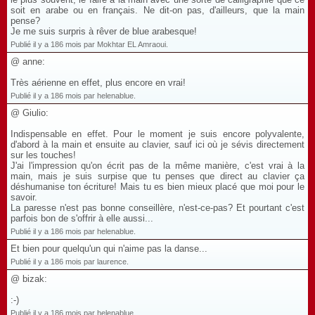
soit en arabe ou en français. Ne dit-on pas, d'ailleurs, que la main
pense?
Je me suis surpris à rêver de blue arabesque!
Publié il y a 186 mois par Mokhtar EL Amraoui.
@ anne:
Très aérienne en effet, plus encore en vrai!
Publié il y a 186 mois par helenablue.
@ Giulio:
Indispensable en effet. Pour le moment je suis encore polyvalente,
d'abord à la main et ensuite au clavier, sauf ici où je sévis directement
sur les touches!
J'ai l'impression qu'on écrit pas de la même manière, c'est vrai à la
main, mais je suis surpise que tu penses que direct au clavier ça
déshumanise ton écriture! Mais tu es bien mieux placé que moi pour le
savoir.
La paresse n'est pas bonne conseillère, n'est-ce-pas? Et pourtant c'est
parfois bon de s'offrir à elle aussi...
Publié il y a 186 mois par helenablue.
Et bien pour quelqu'un qui n'aime pas la danse...
Publié il y a 186 mois par laurence.
@ bizak:
:-)
Publié il y a 186 mois par helenablue.