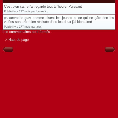
C'est bien ça, je l'ai regardé tout à l'heure- Puissant
Publié il y a 177 mois par Laure K..
ça accroche grav comme disent les jeunes et ce qui ne gâte rien les
vidéos sont très bien réalisée dans les deux j'ai bien aimé
Publié il y a 177 mois par alex.
Les commentaires sont fermés.
> Haut de page