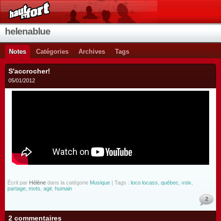
helenablue
Notes
Catégories
Archives
Tags
S'accrocher!
05/01/2012
Écrit par
Hélène
dans la catégorie
Musique
| Tags :
loco locass
,
québec
,
voix
,
partage
,
mots
,
agir
,
humain
2
2 commentaires