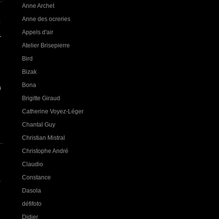
Anne Archet
Anne des ocreries
Appels d'air
r
Atelier Brisepierre
Bird
Bizak
Bona
a
Brigitte Giraud
Catherine Voyez-Léger
Chantal Guy
Christian Mistral
Christophe André
Claudio
Constance
,
Dasola
défifoto
Didier