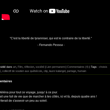
"C'est la liberté de tyranniser, qui est le contraire de la liberté."
-
Fernando Pessoa
-
Publié dans
art
,
Film
,
réflexion
,
société
|
Lien permanent
|
Commentaires (4)
| Tags :
choisis
é
,
collectif de soutien aux québécois
,
clip
,
laure kalangel
,
partage
,
humain
ntaires
élèna pour tout ce voyage, jusqu' à ce jour.
ait une full de vie que de marcher à tes côtés, ici et là, depuis quatre ans !
terait de s'asseoir un peu au soleil.