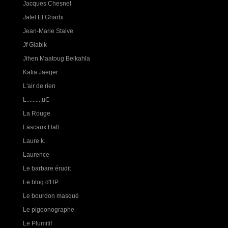
Jacques Chesnel
Jalel El Gharbi
Jean-Marie Staive
Jf Glabik
Jihen Maatoug Belkahla
Katia Jaeger
L'air de rien
L..........uC
La Rouge
Lascaux Hall
Laure k.
Laurence
Le barbare érudit
Le blog d'HP
Le bourdon masqué
Le pigeonographe
Le Plumitif