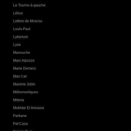
Le Tourne-à-gauche
Lélius
Lettres de Moscou
Louis-Paul
Lyberium
Lyse
Manouche
Marc Alpozzo
Marie Demers
Max Cat
Maxime Jobin
Métronomiques
Milena
Mokhtar El Amraoui
Parkane
Pat Caza