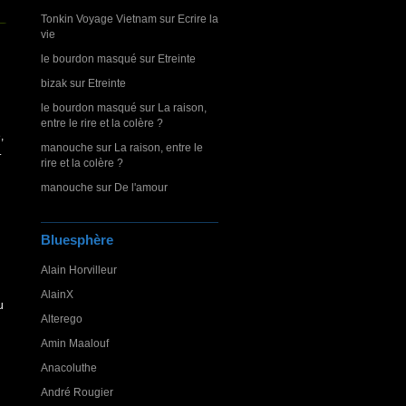
Tonkin Voyage Vietnam
sur
Ecrire la
vie
le bourdon masqué
sur
Etreinte
bizak
sur
Etreinte
le bourdon masqué
sur
La raison,
entre le rire et la colère ?
,
manouche
sur
La raison, entre le
.
rire et la colère ?
manouche
sur
De l'amour
Bluesphère
Alain Horvilleur
AlainX
u
Alterego
Amin Maalouf
Anacoluthe
André Rougier