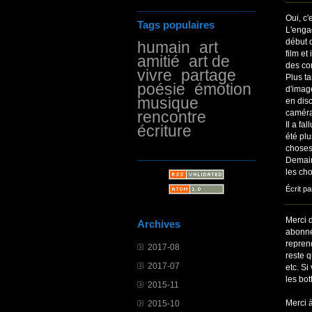
Oui, c'
Tags populaires
L'engag
début 
humain
art
film et
amitié
art de
des con
vivre
partage
Plus t
poésie
émotion
d'image
musique
en disc
rencontre
caméra 
Il a fa
écriture
été plu
choses
Demain
les cho
Écrit pa
Merci 
Archives
abonné
reprend
2017-08
reste q
2017-07
etc. S
les bot
2015-11
Merci à
2015-10