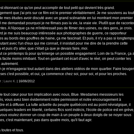
est étonnant ce qu'on peut accomplir de tout petit qui devient très grand.
ement que j'ai pris sur ce film est le premier véritablement. Je me souviens au tout
de mes études avoir discuté avec un grand scénariste en lui montrant mon premier
 il me demandait pourquoi je ne filmais pas la vie, la vraie vie. Plutôt que de raconte
tes. A l'époque ça ne m'intéressait pas de filmer des usines, ou des gens, je crois.
ard je me suis beaucoup intéressée aux photographes de guerre, ce rapporteur
s au bords des gouffres de haine, ça me fascinait. Et puis, il n'y a pas si longtemps
utant avec l'un d'eux qui me connait, il insistait pour me dire de la prendre cette
et puis d'y aller, que c'était ça que je devais faire, moi.
llut ce printemps là pour qu'émerge un possible engagement. Loin de la France, ça 
s facile moins inhibant. Tout en gardant cet écart d'avec le réel, on peut conter les
 autrement.
 je m'engagerai tout autant dans des ateliers vidéos de mon quartier. Faire bouger
ses c'est possible, et oui, ça commence chez soi, pour soi, et pour les proches.
r :
Laure K.
| 16/06/2012
de tout cœur pour ton implication avec nous, Blue. Mesdames messsieurs les
s, vous avez bien évidemment notre permission et notre encouragement à
re et à diffuser. La lutte actuelle du peuple québécois est au point névralgique, il
uelques leaders en liberté, certains flics sont indécis, l'école de police est en grève
i vous voulez donner un coup de main à un peuple à deux doigts de se noyer sous
tes, c'est maintenant, pas dans quatre mois, qu'il faut agir.
 toutes et tous.