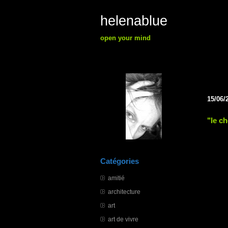
helenablue
open your mind
15/06/
"le c
Catégories
amitié
architecture
art
art de vivre