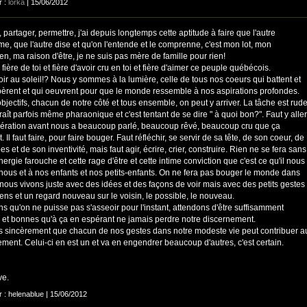
r :
lorka
| 15/06/2012
 partager, permettre, j'ai depuis longtemps cette aptitude à faire que l'autre
me, que l'autre dise et qu'on l'entende et le comprenne, c'est mon lot, mon
en, ma raison d'être, je ne suis pas mère de famille pour rien!
 fière de toi et fière d'avoir cru en toi et fière d'aimer ce peuple québécois.
ir au soleil!? Nous y sommes à la lumière, celle de tous nos coeurs qui battent et
pèrent et qui oeuvrent pour que le monde ressemble à nos aspirations profondes.
objectifs, chacun de notre côté et tous ensemble, on peut y arriver. La tâche est rude
raît parfois même pharaonique et c'est tentant de se dire " à quoi bon?". Faut y aller
ération avant nous a beaucoup parlé, beaucoup rêvé, beaucoup cru que ça
it. Il faut faire, pour faire bouger. Faut réfléchir, se servir de sa tête, de son coeur, de
pes et de son inventivité, mais faut agir, écrire, crier, construire. Rien ne se fera sans
nergie farouche et cette rage d'être et cette intime conviction que c'est ce qu'il nous
 nous et à nos enfants et nos petits-enfants. On ne fera pas bouger le monde dans
nous vivons juste avec des idées et des façons de voir mais avec des petits gestes
ens et un regard nouveau sur le voisin, le possible, le nouveau.
ns qu'on ne puisse pas s'asseoir pour l'instant, attendons d'être suffisamment
es et bonnes qu'à ça en espérant ne jamais perdre notre discernement.
is sincèrement que chacun de nos gestes dans notre modeste vie peut contribuer a
ment. Celui-ci en est un et va en engendrer beaucoup d'autres, c'est certain.
ve.
r : helenablue | 15/06/2012