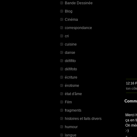
Bande Dessinée
Blog
Cinéma
correspondance
cri
cuisine
danse
défifito
défifoto
écriture
12:16 
érotisme
ton côt
état d'âme
Comme
Film
fragments
Merci H
histoires et faits divers
ça en f
On méri
humour
:-)
langue