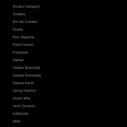
Docteur Sangsue
Dodikev
Eric Mc Comber
Feuilly
Fine Stagione
Flash Gordon
Françoise
Gaëtan
Gaétan Bouchard
Galerie Emeraude
Galerie Naclil
Georg-Fiedrich
Guess Who
Henri Zerdoun
IsaBercée
Isbid