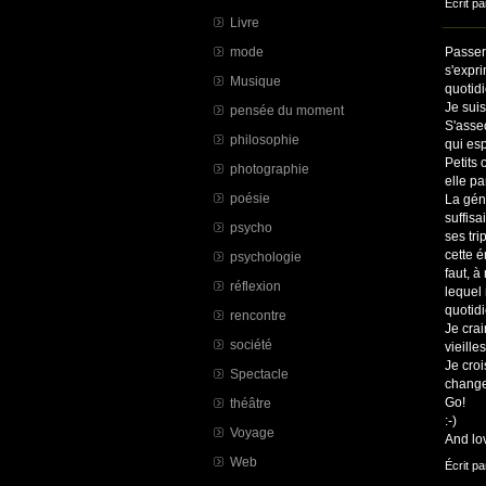
Écrit pa
Livre
mode
Passer,
s'expri
Musique
quotidi
Je suis
pensée du moment
S'asseo
philosophie
qui es
Petits 
photographie
elle pa
poésie
La gén
suffisa
psycho
ses tri
cette é
psychologie
faut, à
réflexion
lequel 
quotidi
rencontre
Je crai
société
vieill
Je cro
Spectacle
change
Go!
théâtre
:-)
Voyage
And lo
Web
Écrit pa