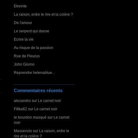
Etreinte
La raison, entre le rire et la colère ?
De l'amour
Le serpent qui danse
Ecrire la vie
Au risque de la passion
Rue de Fleurus
John Giorno
Reprendre helenablue...
Commentaires récents
alezandro
sur
Le carnet noir
Fifika62
sur
Le carnet noir
le bourdon masqué
sur
Le carnet
noir
Massenzio
sur
La raison, entre le
rire et la colère ?