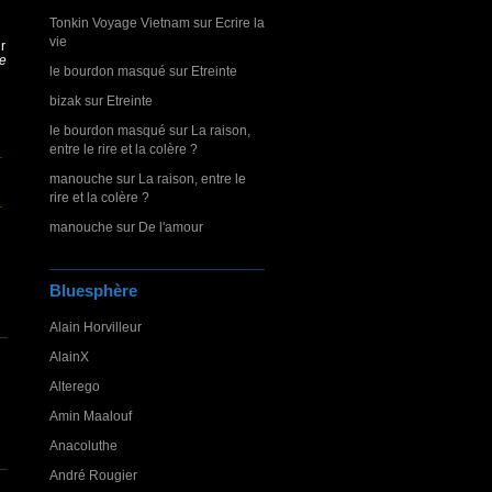
Tonkin Voyage Vietnam
sur
Ecrire la
vie
r
re
le bourdon masqué
sur
Etreinte
bizak
sur
Etreinte
le bourdon masqué
sur
La raison,
entre le rire et la colère ?
manouche
sur
La raison, entre le
rire et la colère ?
manouche
sur
De l'amour
Bluesphère
Alain Horvilleur
AlainX
Alterego
Amin Maalouf
Anacoluthe
André Rougier