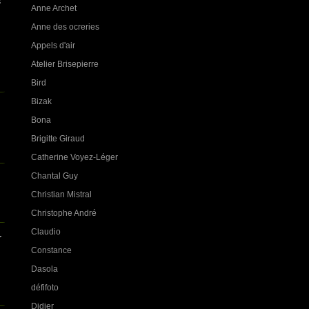
s
Anne Archet
Anne des ocreries
Appels d'air
Atelier Brisepierre
Bird
Bizak
Bona
Brigitte Giraud
Catherine Voyez-Léger
Chantal Guy
Christian Mistral
Christophe André
Claudio
r
Constance
Dasola
défifoto
Didier