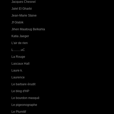
Jacques Chesnel
Jalel El Gharbi
Jean-Marie Staive
Jf Glabik
Jihen Maatoug Belkahla
Katia Jaeger
L'air de rien
L..........uC
La Rouge
Lascaux Hall
Laure k.
Laurence
Le barbare érudit
Le blog d'HP
Le bourdon masqué
Le pigeonographe
Le Plumitif