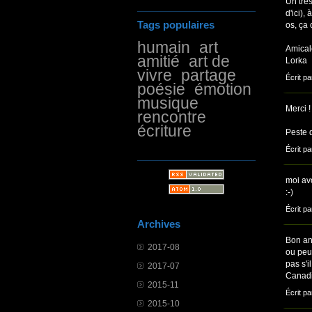
Un trè
d'ici),
Tags populaires
os, ça
humain
art
Amica
amitié
art de
Lorka
vivre
partage
Écrit pa
poésie
émotion
musique
Merci !
rencontre
écriture
Peste d
Écrit pa
moi avo
:-)
Écrit pa
Archives
Bon an
2017-08
ou peut
pas s'i
2017-07
Canadi
2015-11
Écrit pa
2015-10