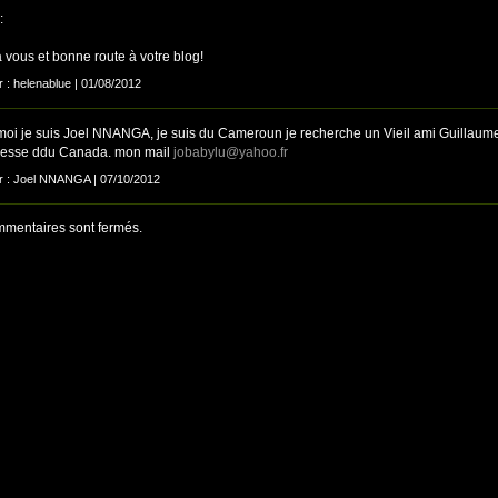
:
 vous et bonne route à votre blog!
r : helenablue | 01/08/2012
 moi je suis Joel NNANGA, je suis du Cameroun je recherche un Vieil ami Guillaum
esse ddu Canada. mon mail
jobabylu@yahoo.fr
ar : Joel NNANGA | 07/10/2012
mentaires sont fermés.