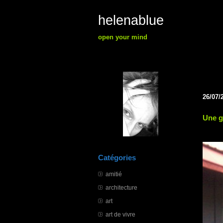
helenablue
open your mind
26/07/
Une g
Catégories
amitié
architecture
art
art de vivre