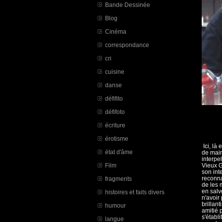
Bande Dessinée
Blog
Cinéma
correspondance
cri
cuisine
danse
défifito
défifoto
écriture
érotisme
Ici, là
état d'âme
de main
interpel
Film
Vieux G
son int
reconna
fragments
de les 
en salve
histoires et faits divers
n'avoir
brillan
humour
amitié p
s'établi
langue