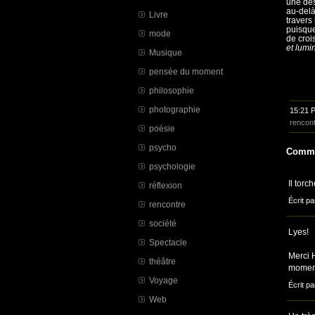
une des
au-delà
Livre
travers
puisque
mode
de croi
et lumi
Musique
pensée du moment
philosophie
photographie
15:21 
rencon
poésie
psycho
Comme
psychologie
Il torc
réflexion
Écrit pa
rencontre
société
Lyes!
Spectacle
Merci H
théâtre
moment
Voyage
Écrit pa
Web