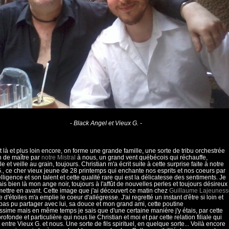
-
Black Angel et Vieux G.
-
 et là et plus loin encore, on forme une grande famille, une sorte de tribu orchestrée
 de maître par
notre Mistral
à nous, un grand vent québécois qui réchauffe,
le et veille au grain, toujours. Christian m'a écrit suite à cette surprise faite à notre
., ce cher vieux jeune de 28 printemps qui enchante nos esprits et nos coeurs par
elligence et son talent et cette qualité rare qui est la délicatesse des sentiments. Je
is bien là mon ange noir, toujours à l'affût de nouvelles perles et toujours désireux
mettre en avant. Cette image que j'ai découvert ce matin chez
Guillaume Lajeuness
 d'étoiles m'a emplie le coeur d'allégresse. J'ai regretté un instant d'être si loin et
 pas pu partager avec lui, sa douce et mon grand ami, cette poutine
tissime mais en même temps je sais que d'une certaine manière j'y étais, par cette
rofonde et particulière qui nous lie Christian et moi et par cette relation filiale qui
t entre Vieux G. et nous. Une sorte de fils spirituel, en quelque sorte... Voilà encore