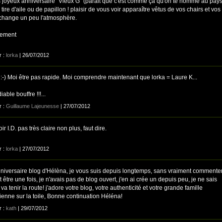
s joyeux anniversaire "Vieux G" (parait que c'est comme ça qu'on te nomme au pay
 à tire d'aile ou de papillon ! plaisir de vous voir apparaître vêtus de vos chairs et vos
 change un peu l'atmosphère.
lement
r :
lorka
| 26/07/2012
 :-) Moi être pas rapide. Moi comprendre maintenant que lorka = Laure K...
iable bouffre !!!...
r :
Guillaume Lajeunesse
| 27/07/2012
ir I.D. pas très claire non plus, faut dire.
r :
lorka
| 27/07/2012
niversaire blog d'Hélèna, je vous suis depuis longtemps, sans vraiment commente
 être une fois, je n'avais pas de blog ouvert, j'en ai crée un depuis peu, je ne sais
l va tenir la route! j'adore votre blog, votre authenticité et votre grande famille
enne sur la toile, Bonne continuation Héléna!
r :
kath
| 29/07/2012