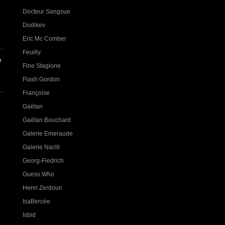
Docteur Sangsue
Dodikev
Eric Mc Comber
Feuilly
e
Fine Stagione
Flash Gordon
Françoise
Gaëtan
Gaétan Bouchard
Galerie Emeraude
Galerie Naclil
Georg-Fiedrich
Guess Who
Henri Zerdoun
IsaBercée
Isbid