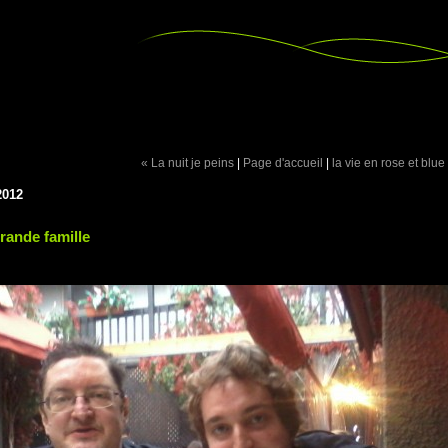
« La nuit je peins
|
Page d'accueil
|
la vie en rose et blue
2012
rande famille