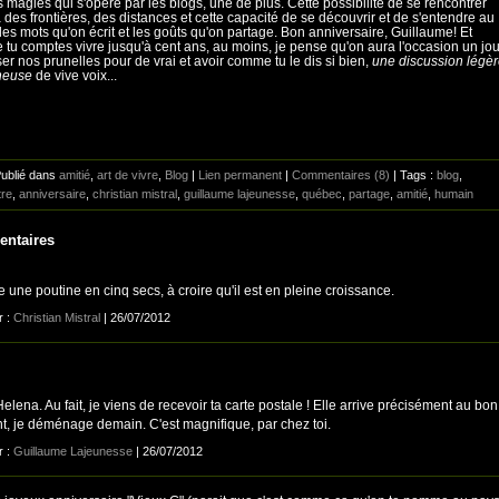
 magies qui s'opère par les blogs, une de plus. Cette possibilité de se rencontrer
 des frontières, des distances et cette capacité de se découvrir et de s'entendre au
 les mots qu'on écrit et les goûts qu'on partage. Bon anniversaire, Guillaume! Et
 tu comptes vivre jusqu'à cent ans, au moins, je pense qu'on aura l'occasion un jou
ser nos prunelles pour de vrai et avoir comme tu le dis si bien,
une discussion légè
neuse
de vive voix...
Publié dans
amitié
,
art de vivre
,
Blog
|
Lien permanent
|
Commentaires (8)
| Tags :
blog
,
tre
,
anniversaire
,
christian mistral
,
guillaume lajeunesse
,
québec
,
partage
,
amitié
,
humain
ntaires
he une poutine en cinq secs, à croire qu'il est en pleine croissance.
r :
Christian Mistral
| 26/07/2012
elena. Au fait, je viens de recevoir ta carte postale ! Elle arrive précisément au bon
, je déménage demain. C'est magnifique, par chez toi.
r :
Guillaume Lajeunesse
| 26/07/2012