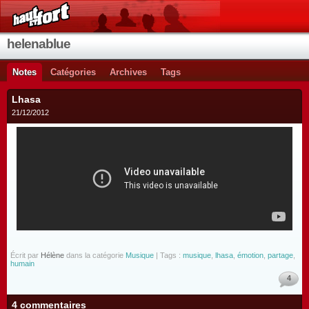
helenablue
Notes
Catégories
Archives
Tags
Lhasa
21/12/2012
Écrit par
Hélène
dans la catégorie
Musique
| Tags :
musique
,
lhasa
,
émotion
,
partage
,
humain
4
4 commentaires