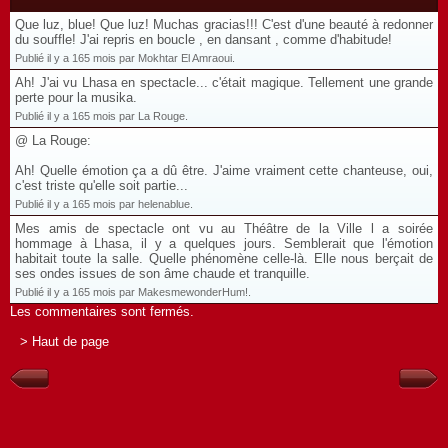
Que luz, blue! Que luz! Muchas gracias!!! C'est d'une beauté à redonner
du souffle! J'ai repris en boucle , en dansant , comme d'habitude!
Publié il y a 165 mois par Mokhtar El Amraoui.
Ah! J'ai vu Lhasa en spectacle... c'était magique. Tellement une grande
perte pour la musika.
Publié il y a 165 mois par La Rouge.
@ La Rouge:
Ah! Quelle émotion ça a dû être. J'aime vraiment cette chanteuse, oui,
c'est triste qu'elle soit partie...
Publié il y a 165 mois par helenablue.
Mes amis de spectacle ont vu au Théâtre de la Ville l a soirée
hommage à Lhasa, il y a quelques jours. Semblerait que l'émotion
habitait toute la salle. Quelle phénomène celle-là. Elle nous berçait de
ses ondes issues de son âme chaude et tranquille.
Publié il y a 165 mois par MakesmewonderHum!.
Les commentaires sont fermés.
> Haut de page