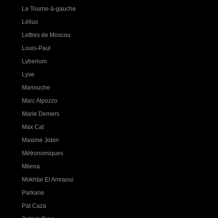
Le Tourne-à-gauche
Lélius
Lettres de Moscou
Louis-Paul
Lyberium
Lyse
Manouche
Marc Alpozzo
Marie Demers
Max Cat
Maxime Jobin
Métronomiques
Milena
Mokhtar El Amraoui
Parkane
Pat Caza