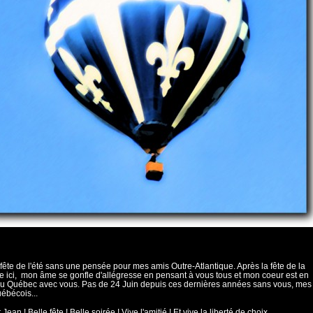
fête de l'été sans une pensée pour mes amis Outre-Atlantique. Après la fête de la
 ici, mon âme se gonfle d'allégresse en pensant à vous tous et mon coeur est en
au Québec avec vous. Pas de 24 Juin depuis ces dernières années sans vous, mes
ébécois...
 Jean ! Belle fête ! Belle soirée ! Vive l'amitié ! Et vive la liberté de choix,