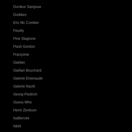
Docteur Sangsue
Dodikev
Eric Mc Comber
Feuilly
Fine Stagione
Flash Gordon
Françoise
Gaëtan
Gaétan Bouchard
Galerie Emeraude
Galerie Naclil
Georg-Fiedrich
Guess Who
Henri Zerdoun
IsaBercée
Isbid