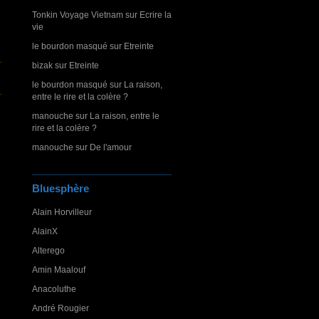
Tonkin Voyage Vietnam
sur
Ecrire la
vie
le bourdon masqué
sur
Etreinte
bizak
sur
Etreinte
le bourdon masqué
sur
La raison,
entre le rire et la colère ?
manouche
sur
La raison, entre le
rire et la colère ?
manouche
sur
De l'amour
Bluesphère
Alain Horvilleur
AlainX
Alterego
Amin Maalouf
Anacoluthe
André Rougier