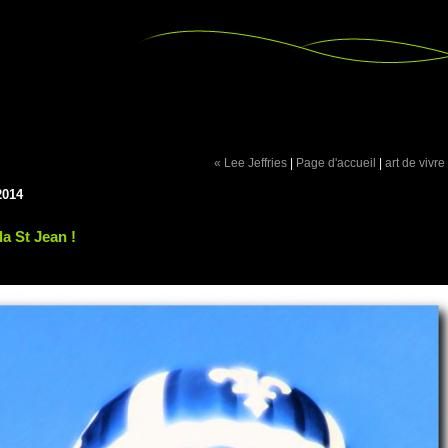
« Lee Jeffries
|
Page d'accueil
|
art de vivre
2014
la St Jean !