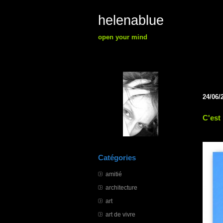
helenablue
open your mind
24/06/
C'est 
Catégories
amitié
architecture
art
art de vivre