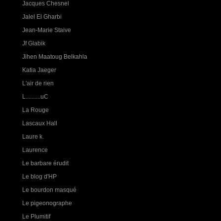
Jacques Chesnel
Jalel El Gharbi
Jean-Marie Staive
Jf Glabik
Jihen Maatoug Belkahla
Katia Jaeger
L'air de rien
L..........uC
La Rouge
Lascaux Hall
Laure k.
Laurence
Le barbare érudit
Le blog d'HP
Le bourdon masqué
Le pigeonographe
Le Plumitif