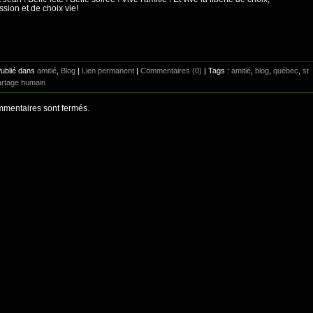
ssion et de choix vie!
Publié dans
amitié
,
Blog
|
Lien permanent
|
Commentaires (0)
| Tags :
amitié
,
blog
,
québec
,
st
artage humain
mentaires sont fermés.