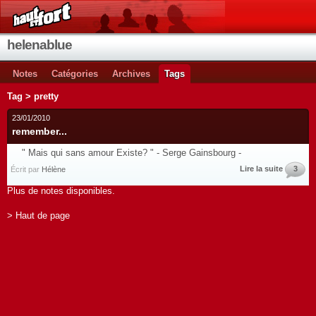
helenablue
Notes
Catégories
Archives
Tags
Tag > pretty
23/01/2010
remember...
" Mais qui sans amour Existe? " - Serge Gainsbourg -
Lire la suite
3
Écrit par
Hélène
Plus de notes disponibles.
> Haut de page