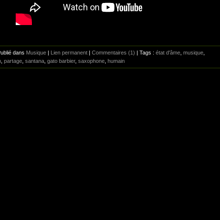
Publié dans
Musique
|
Lien permanent
|
Commentaires (1)
| Tags :
état d'âme
,
musique
,
n
,
partage
,
santana
,
gato barbier
,
saxophone
,
humain