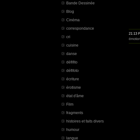
Bande Dessinée
Blog
Cinéma
correspondance
21:13 
cri
émotio
cuisine
danse
défifito
défifoto
écriture
érotisme
état d'âme
Film
fragments
histoires et faits divers
humour
langue