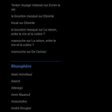
Tonkin Voyage Vietnam
sur
Ecrire la
vie
le bourdon masqué
sur
Etreinte
bizak
sur
Etreinte
le bourdon masqué
sur
La raison,
entre le rire et la colère ?
manouche
sur
La raison, entre le
rire et la colère ?
manouche
sur
De l'amour
Bluesphère
Alain Horvilleur
AlainX
Alterego
Amin Maalouf
Anacoluthe
André Rougier