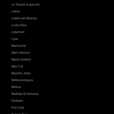
Le Tourne-à-gauche
Lélius
Lettres de Moscou
Louis-Paul
Lyberium
Lyse
Manouche
Marc Alpozzo
Marie Demers
Max Cat
Maxime Jobin
Métronomiques
Milena
Mokhtar El Amraoui
Parkane
Pat Caza