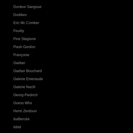
Docteur Sangsue
Dodikev
Eric Mc Comber
Feuilly
Fine Stagione
Flash Gordon
Françoise
Gaëtan
Gaétan Bouchard
Galerie Emeraude
Galerie Naclil
Georg-Fiedrich
Guess Who
Henri Zerdoun
IsaBercée
Isbid