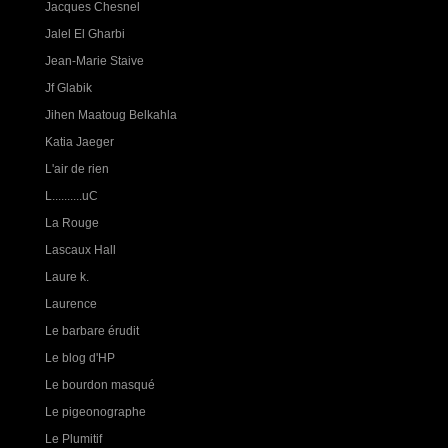
Jacques Chesnel
Jalel El Gharbi
Jean-Marie Staive
Jf Glabik
Jihen Maatoug Belkahla
Katia Jaeger
L'air de rien
L..........uC
La Rouge
Lascaux Hall
Laure k.
Laurence
Le barbare érudit
Le blog d'HP
Le bourdon masqué
Le pigeonographe
Le Plumitif