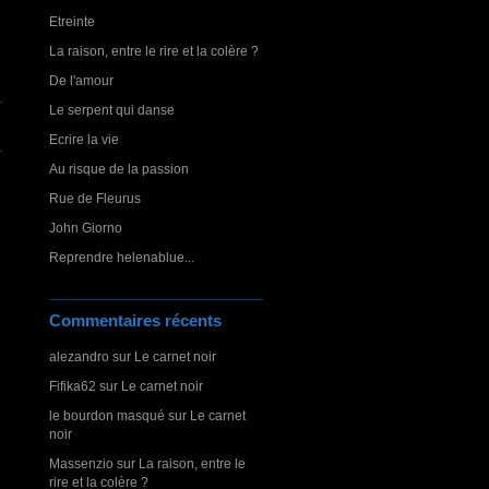
Etreinte
La raison, entre le rire et la colère ?
De l'amour
Le serpent qui danse
Ecrire la vie
Au risque de la passion
Rue de Fleurus
John Giorno
Reprendre helenablue...
Commentaires récents
alezandro
sur
Le carnet noir
Fifika62
sur
Le carnet noir
le bourdon masqué
sur
Le carnet
noir
Massenzio
sur
La raison, entre le
rire et la colère ?