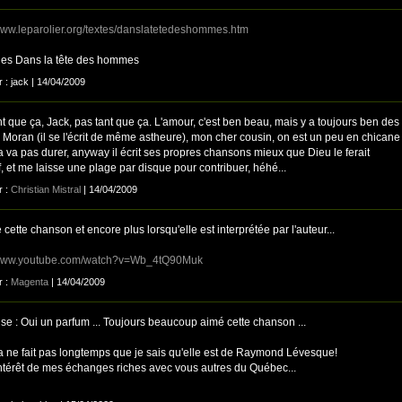
/www.leparolier.org/textes/danslatetedeshommes.htm
les Dans la tête des hommes
r : jack | 14/04/2009
t que ça, Jack, pas tant que ça. L'amour, c'est ben beau, mais y a toujours ben des
! Moran (il se l'écrit de même astheure), mon cher cousin, on est un peu en chicane
 va pas durer, anyway il écrit ses propres chansons mieux que Dieu le ferait
, et me laisse une plage par disque pour contribuer, héhé...
r :
Christian Mistral
| 14/04/2009
 cette chanson et encore plus lorsqu'elle est interprétée par l'auteur...
/www.youtube.com/watch?v=Wb_4tQ90Muk
r :
Magenta
| 14/04/2009
se : Oui un parfum ... Toujours beaucoup aimé cette chanson ...
a ne fait pas longtemps que je sais qu'elle est de Raymond Lévesque!
'intérêt de mes échanges riches avec vous autres du Québec...