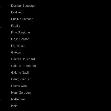
Docteur Sangsue
Dodikev
Eric Mc Comber
Feuilly
Fine Stagione
Flash Gordon
Françoise
Gaëtan
Gaétan Bouchard
Galerie Emeraude
Galerie Naclil
Georg-Fiedrich
Guess Who
Henri Zerdoun
IsaBercée
Isbid