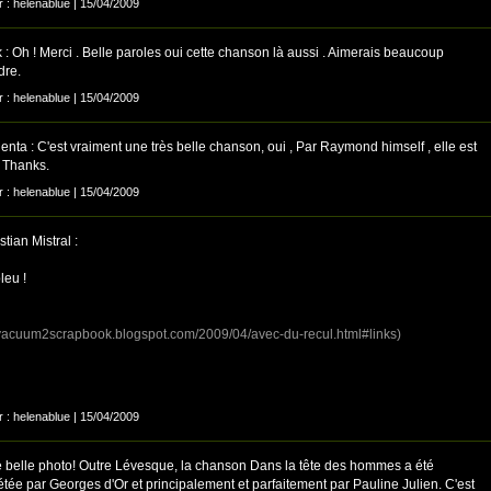
r : helenablue | 15/04/2009
: Oh ! Merci . Belle paroles oui cette chanson là aussi . Aimerais beaucoup
dre.
r : helenablue | 15/04/2009
nta : C'est vraiment une très belle chanson, oui , Par Raymond himself , elle est
 Thanks.
r : helenablue | 15/04/2009
tian Mistral :
leu !
//vacuum2scrapbook.blogspot.com/2009/04/avec-du-recul.html#links)
r : helenablue | 15/04/2009
e belle photo! Outre Lévesque, la chanson Dans la tête des hommes a été
étée par Georges d'Or et principalement et parfaitement par Pauline Julien. C'est