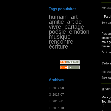
http:/
Tags populaires
humain
art
= Paro
amitié
art de
Écrit pa
vivre
partage
poésie
émotion
Pas tan
musique
limites
rencontre
mais ça
écriture
himself
Écrit pa
J'adore
http:/
Écrit pa
Archives
2017-08
@ Veni
2017-07
Mais ç
2015-11
Tout l
:-)
2015-10