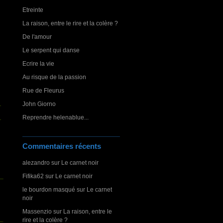
Etreinte
La raison, entre le rire et la colère ?
De l'amour
Le serpent qui danse
Ecrire la vie
Au risque de la passion
Rue de Fleurus
John Giorno
Reprendre helenablue...
Commentaires récents
alezandro
sur
Le carnet noir
Fifika62
sur
Le carnet noir
le bourdon masqué
sur
Le carnet
noir
Massenzio
sur
La raison, entre le
rire et la colère ?