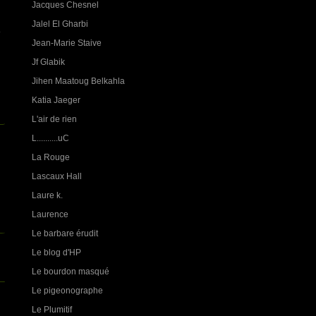
Jacques Chesnel
Jalel El Gharbi
e
Jean-Marie Staive
Jf Glabik
Jihen Maatoug Belkahla
Katia Jaeger
L'air de rien
L..........uC
La Rouge
Lascaux Hall
Laure k.
Laurence
Le barbare érudit
Le blog d'HP
Le bourdon masqué
Le pigeonographe
Le Plumitif