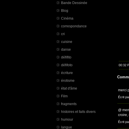
Bande Dessinée
Blog
Cinéma
correspondance
cri
cuisine
danse
défifito
défifoto
00:32 
écriture
Comme
érotisme
état d'âme
merci 
Film
Écrit pa
fragments
@ menf
histoires et faits divers
croire, 
humour
Écrit pa
langue