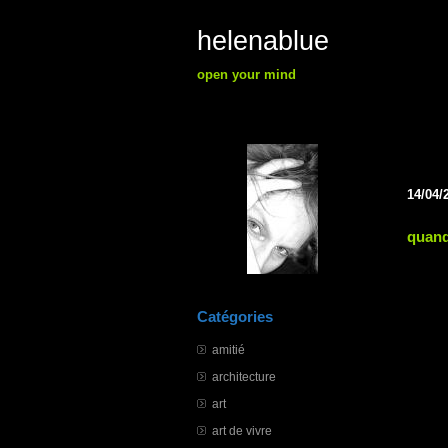
helenablue
open your mind
14/04/
quand
Catégories
amitié
architecture
art
art de vivre