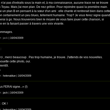
e n'ai pas d'extraits sous la main et, à ma connaissance, aucune trace ne se trouve
 Toyau. Mais j'ai mon plan. De nez grillon. Pour rejoindre quasi la première main.
'ai un plan B en pensant à la sœur d'un ami : elle chante et rentrerait bien dans cett
n certainement un peu blues, tellement humaine. Trop? Je vous ferez signe quand
erai à go. Nous trouverons bien le moyen de vous faire jouer cette chanson, si
e en la faisant passer à travers une voix vivante.
ommages.
r :
jack
| 16/04/2009
:
i , merci beaucoup . Pas trop humaine, je trouve. J'attends de vos nouvelles.
ouette cette photo, oui.
bientôt.
a
r : helenablue | 16/04/2009
s FERAI signe...» (!)
r : jack | 16/04/2009
: OK !
r : helenablue | 16/04/2009