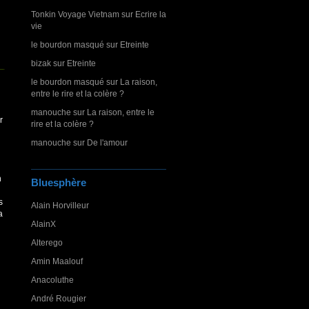
Tonkin Voyage Vietnam
sur
Ecrire la
vie
le bourdon masqué
sur
Etreinte
bizak
sur
Etreinte
le bourdon masqué
sur
La raison,
entre le rire et la colère ?
manouche
sur
La raison, entre le
r
rire et la colère ?
manouche
sur
De l'amour
n
Bluesphère
s
Alain Horvilleur
a
AlainX
Alterego
Amin Maalouf
Anacoluthe
André Rougier