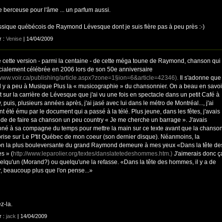
e berceuse pour l'âme ... un parfum aussi.
ssique québécois de Raymond Lévesque dont je suis fière pas à peu près :-)
r :
Venise
| 14/04/2009
e cette version - parmi la centaine - de cette méga toune de Raymond, chanson qui
écialement célébrée en 2006 lors de son 50e anniversaire
/www.voir.ca/publishing/article.aspx?zone=1§ion=6&article=42346).
Il s'adonne que
u il y a peu à Musique Plus la « musicographie » du chansonnier. On a beau en savoi
 sur la carrière de Lévesque que j'ai vu une fois en spectacle dans un petit Café à
 puis, plusieurs années après, j'ai jasé avec lui dans le métro de Montréal..., j'ai
t été ému par le document qui a passé à la télé. Plus jeune, dans les fêtes, j'avais
tude de faire sa chanson un peu country « Je me cherche un barrage ». J'avais
oné à sa compagne du temps pour mettre la main sur ce texte avant que la chanso
eprise sur Le P'tit Québec de mon coeur (son dernier disque). Néanmoins, la
n la plus bouleversante du grand Raymond demeure à mes yeux «Dans la tête de
s » (
http://www.leparolier.org/textes/danslatetedeshommes.htm.)
J'aimerais donc ç
elqu'un (Morand?) ou quelqu'une la refasse. «Dans la tête des hommes, il y a de
r, beaucoup plus que l'on pense...»
z-la.
r :
jack
| 14/04/2009