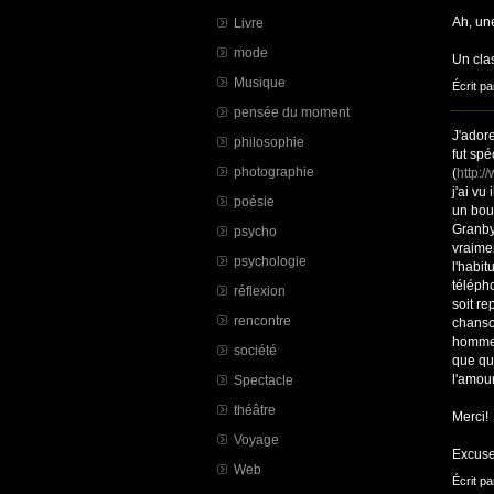
Ah, un
Livre
mode
Un cla
Musique
Écrit pa
pensée du moment
J'ador
philosophie
fut sp
photographie
(
http:/
j'ai v
poésie
un bout
Granby,
psycho
vraimen
psychologie
l'habi
téléph
réflexion
soit r
rencontre
chanso
homme
société
que qu
l'amou
Spectacle
théâtre
Merci!
Voyage
Excuse
Web
Écrit pa