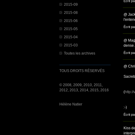
Écrit pa
2015-09
2015-08
@ Jack 
l'enten
2015-06
Écrit pa
2015-05
2015-04
@ Mage
2015-03
dense.
Écrit pa
Toutes les archives
@ Chris
TOUS DROITS RÉSERVÉS
Sacreb
© 2008, 2009, 2010, 2011,
2012, 2013, 2014, 2015, 2016
(
http:
Hélène Natier
:-)
Écrit pa
Kiss d
interpr