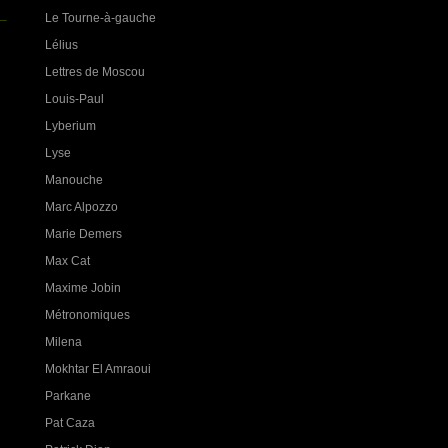
Le Tourne-à-gauche
Lélius
Lettres de Moscou
Louis-Paul
Lyberium
Lyse
Manouche
Marc Alpozzo
Marie Demers
Max Cat
Maxime Jobin
Métronomiques
Milena
Mokhtar El Amraoui
Parkane
Pat Caza