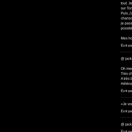
tout. J
sur Ton
Puis, j
chanso
je pass
possibl
Mes h
Écrit pa
@ jack 
Oh merc
Très ch
A très 
Hélèn
Écrit pa
«Je vou
Écrit pa
@ jack 
Écrit pa