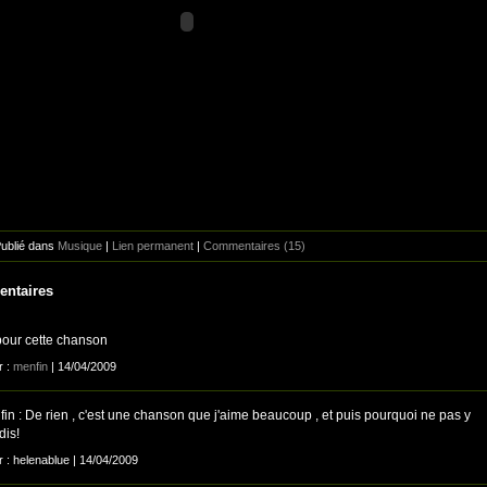
Publié dans
Musique
|
Lien permanent
|
Commentaires (15)
ntaires
pour cette chanson
r :
menfin
| 14/04/2009
in : De rien , c'est une chanson que j'aime beaucoup , et puis pourquoi ne pas y
dis!
r : helenablue | 14/04/2009