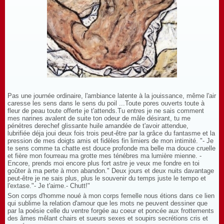
Pas une journée ordinaire, l'ambiance latente à la jouissance, même l'air
caresse les sens dans le sens du poil ...Toute pores ouverts toute à
fleur de peau toute offerte je t'attends.Tu entres je ne sais comment
mes narines avalent de suite ton odeur de mâle désirant, tu me
pénétres derechef glissante huile amandée de t'avoir attendue,
lubrifiée déja joui deux fois trois peut-être par la grâce du fantasme et la
pression de mes doigts amis et fidèles fin limiers de mon intimité. "- Je
te sens comme ta chatte est douce profonde ma belle ma douce cruelle
et fière mon fourreau ma grotte mes ténébres ma lumière mienne. -
Encore, prends moi encore plus fort astre je veux me fondre en toi
goûter à ma perte à mon abandon." Deux jours et deux nuits davantage
peut-être je ne sais plus, plus le souvenir du temps juste le tempo et
l'extase."- Je t'aime.- Chutt!"
Son corps d'homme noué à mon corps femelle nous étions dans ce lien
qui sublime la relation d'amour que les mots ne peuvent dessiner que
par la poésie celle du ventre forgée au coeur et poncée aux frottements
des âmes mêlant chairs et sueurs sexes et soupirs secrétions cris et