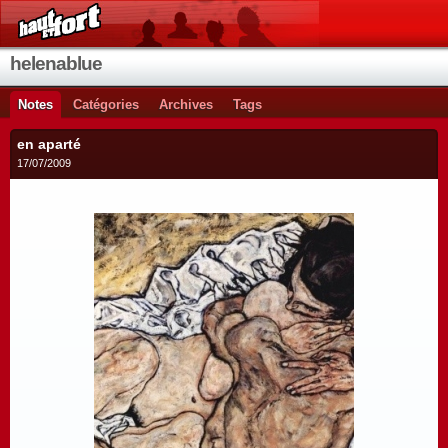
helenablue
Notes
Catégories
Archives
Tags
en aparté
17/07/2009