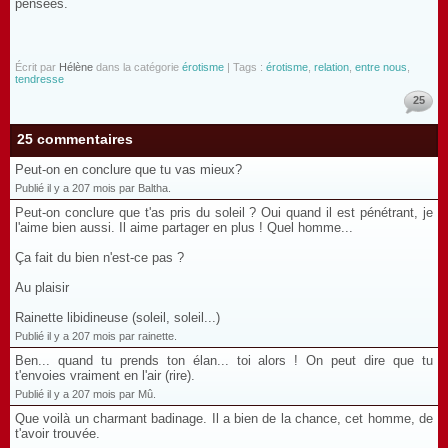
pensées.
Écrit par
Hélène
dans la catégorie
érotisme
| Tags :
érotisme
,
relation
,
entre nous
,
tendresse
25
25 commentaires
Peut-on en conclure que tu vas mieux?
Publié il y a 207 mois par Baltha.
Peut-on conclure que t'as pris du soleil ? Oui quand il est pénétrant, je
l'aime bien aussi. Il aime partager en plus ! Quel homme...
Ça fait du bien n'est-ce pas ?
Au plaisir
Rainette libidineuse (soleil, soleil...)
Publié il y a 207 mois par rainette.
Ben... quand tu prends ton élan... toi alors ! On peut dire que tu
t'envoies vraiment en l'air (rire).
Publié il y a 207 mois par Mû.
Que voilà un charmant badinage. Il a bien de la chance, cet homme, de
t'avoir trouvée.