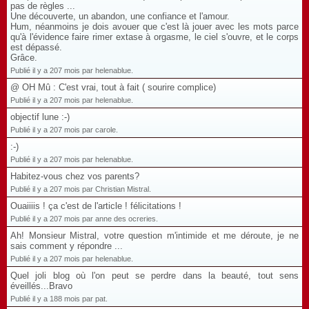
pas de règles ...
Une découverte, un abandon, une confiance et l'amour.
Hum, néanmoins je dois avouer que c'est là jouer avec les mots parce
qu'à l'évidence faire rimer extase à orgasme, le ciel s'ouvre, et le corps
est dépassé.
Grâce.
Publié il y a 207 mois par helenablue.
@ OH Mû : C'est vrai, tout à fait ( sourire complice)
Publié il y a 207 mois par helenablue.
objectif lune :-)
Publié il y a 207 mois par carole.
:-)
Publié il y a 207 mois par helenablue.
Habitez-vous chez vos parents?
Publié il y a 207 mois par Christian Mistral.
Ouaiiiis ! ça c'est de l'article ! félicitations !
Publié il y a 207 mois par anne des ocreries.
Ah! Monsieur Mistral, votre question m'intimide et me déroute, je ne
sais comment y répondre ...
Publié il y a 207 mois par helenablue.
Quel joli blog où l'on peut se perdre dans la beauté, tout sens
éveillés...Bravo
Publié il y a 188 mois par pat.