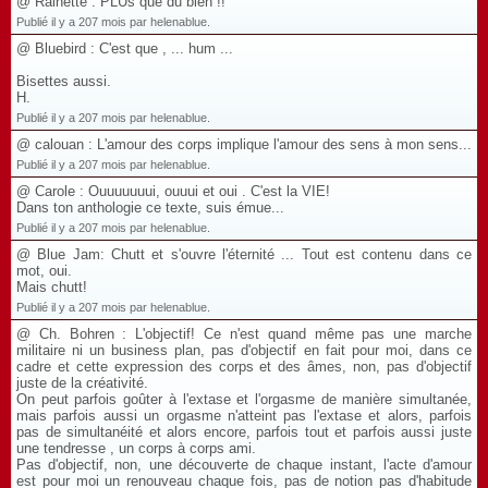
@ Rainette : PLUs que du bien !!
Publié il y a 207 mois par helenablue.
@ Bluebird : C'est que , ... hum ...
Bisettes aussi.
H.
Publié il y a 207 mois par helenablue.
@ calouan : L'amour des corps implique l'amour des sens à mon sens...
Publié il y a 207 mois par helenablue.
@ Carole : Ouuuuuuui, ouuui et oui . C'est la VIE!
Dans ton anthologie ce texte, suis émue...
Publié il y a 207 mois par helenablue.
@ Blue Jam: Chutt et s'ouvre l'éternité ... Tout est contenu dans ce
mot, oui.
Mais chutt!
Publié il y a 207 mois par helenablue.
@ Ch. Bohren : L'objectif! Ce n'est quand même pas une marche
militaire ni un business plan, pas d'objectif en fait pour moi, dans ce
cadre et cette expression des corps et des âmes, non, pas d'objectif
juste de la créativité.
On peut parfois goûter à l'extase et l'orgasme de manière simultanée,
mais parfois aussi un orgasme n'atteint pas l'extase et alors, parfois
pas de simultanéité et alors encore, parfois tout et parfois aussi juste
une tendresse , un corps à corps ami.
Pas d'objectif, non, une découverte de chaque instant, l'acte d'amour
est pour moi un renouveau chaque fois, pas de notion pas d'habitude