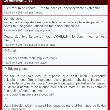
10 commentaires
" j'en m'humide encore ! " ma foi belle et...déconcertante expression :-)
Publié il y a 203 mois par francis.
Ben dis donc !
Les échanges épistolaires doivent-ils rester à leur place de papier ?l...
Après tout se gâche, quand les mots sont empêchés.
Publié il y a 203 mois par briigtte giraud.
Ouais, des fois la vie ça vaut VRAIMENT le coup....heu, si j'ose
dire....:)
Publié il y a 203 mois par anne des ocreries.
@ francis:
:-) déconcertante mais explicite, non?
Publié il y a 203 mois par helenablue.
@ Brigitte giraud:
ma foi, je ne sais pas, je suppose que c'est selon... L'échange
épistolaire peut-être précursseur d'une passion physique intense et
d'une belle histoire d'amour,à l'inverse la déception peut-être à la hauteur
du degré d'intimité et de relation créé par les mots et une fois confronté
à la réalité s'avérer décevante.
pas couru le risque sur ce coup là!!
:-)
Dans l'absolu l'idéal me parait l'échange de mots et l'échange de fluides
en simultané !!