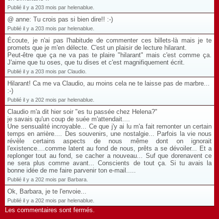
Publié il y a 203 mois par helenablue.
@ anne: Tu crois pas si bien dire!! :-)
Publié il y a 203 mois par helenablue.
Écoute, je n'ai pas l'habitude de commenter ces billets-là mais je te
promets que je m'en délecte. C'est un plaisir de lecture hilarant.
Peut-être que ça ne va pas te plaire "hilarant" mais c'est comme ça.
J'aime que tu oses, que tu dises et c'est magnifiquement écrit.
Publié il y a 203 mois par Claudio.
Hilarant! Ca me va Claudio, au moins cela ne te laisse pas de marbre...
:-)
Publié il y a 202 mois par helenablue.
Claudio m'a dit hier soir "es tu passée chez Helena?"
je savais qu'un coup de suée m'attendait....
Une sensualité incroyable... Ce que j'y ai lu m'a fait remonter un certain
temps en arrière.... Des souvenirs, une nostalgie... Parfois la vie nous
révèle certains aspects de nous même dont on ignorait
l'existence....comme latent au fond de nous, prêts a se dévoiler... Et a
replonger tout au fond, se cacher a nouveau... Suf que dorenavent ce
ne sera plus comme avant... Conscients de tout ça. Si tu avais la
bonne idée de me faire parvenir ton e-mail.....
Publié il y a 202 mois par Barbara.
Ok, Barbara, je te l'envoie...
Publié il y a 202 mois par helenablue.
Les commentaires sont fermés.