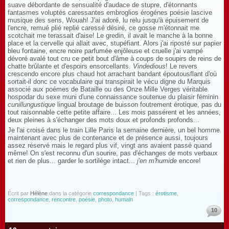
suave débordante de sensualité d'audace de stupre, d'étonnants
fantasmes voluptés caressantes embroglios érogénes poésie lascive
musique des sens, Wouah! J'ai adoré, lu relu jusqu'à épuisement de
l'encre, remué plié replié caressé désiré, ce gosse m'étonnait me
scotchait me terassait d'aise! Le gredin, il avait le manche à la bonne
place et la cervelle qui allait avec, stupéfiant. Alors j'ai riposté sur papier
bleu fontaine, encre noire parfumée enjôleuse et cruelle j'ai vampé
dévoré avalé tout cru ce petit bout d'âme à coups de soupirs de reins de
chatte brûlante et d'espoirs ensorcellants.
Vindedious
! Le revers
crescendo encore plus chaud hot arrachant bandant époutousflant d'où
sortait-il donc ce vocabulaire qui transpirait le vécu digne du Marquis
associé aux poémes de Bataille ou des Onze Mille Verges véritable
hospodar du sexe muni d'une connaissance soutenue du plaisir féminin
cunillungustique
lingual broutage de buisson foutrement érotique, pas du
tout raisonnable cette petite affaire... Les mois passérent et les années,
deux pleines à s'échanger des mots doux et profonds profonds...
Je l'ai croisé dans le train Lille Paris la semaine dernière, un bel homme
maintenant avec plus de contenance et de présence aussi, toujours
assez réservé mais le regard plus vif, vingt ans avaient passé quand
même! On s'est reconnu d'un sourire, pas d'échanges de mots verbaux
et rien de plus... garder le sortilége intact...
j'en m'humide
encore!
Écrit par
Hélène
dans la catégorie
correspondance
| Tags :
érotisme
,
correspondance
,
rencontre
,
poésie
,
photo
,
humain
10