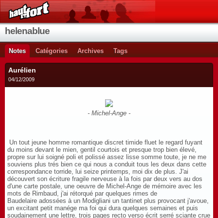
helenablue
Notes
Catégories
Archives
Tags
Aurélien
04/12/2009
-
Michel-Ange -
Un tout jeune homme romantique discret timide fluet le regard fuyant
du moins devant le mien, gentil courtois et presque trop bien élevé,
propre sur lui soigné poli et polissé assez lisse somme toute, je ne me
souviens plus trés bien ce qui nous a conduit tous les deux dans cette
correspondance torride, lui seize printemps, moi dix de plus. J'ai
découvert son écriture fragile nerveuse à la fois par deux vers au dos
d'une carte postale, une oeuvre de Michel-Ange de mémoire avec les
mots de Rimbaud, j'ai rétorqué par quelques rimes de
Baudelaire adossées à un Modigliani un tantinet plus provocant j'avoue,
un excitant petit manége ma foi qui dura quelques semaines et puis
soudainement une lettre, trois pages recto verso écrit serré sciante crue