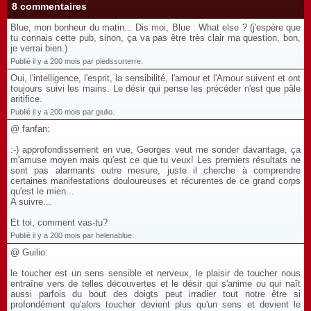
8 commentaires
Blue, mon bonheur du matin... Dis moi, Blue : What else ? (j'espère que
tu connais cette pub, sinon, ça va pas être très clair ma question, bon,
je verrai bien.)
Publié il y a 200 mois par piedssurterre.
Oui, l'intelligence, l'esprit, la sensibilité, l'amour et l'Amour suivent et ont
toujours suivi les mains. Le désir qui pense les précéder n'est que pâle
aritifice.
Publié il y a 200 mois par giulio.
@ fanfan:
:-) approfondissement en vue, Georges veut me sonder davantage, ça
m'amuse moyen mais qu'est ce que tu veux! Les premiers résultats ne
sont pas alarmants outre mesure, juste il cherche à comprendre
certaines manifestations douloureuses et récurentes de ce grand corps
qu'est le mien...
A suivre...
Et toi, comment vas-tu?
Publié il y a 200 mois par helenablue.
@ Guilio:
le toucher est un sens sensible et nerveux, le plaisir de toucher nous
entraîne vers de telles découvertes et le désir qui s'anime ou qui naît
aussi parfois du bout des doigts peut irradier tout notre être si
profondément qu'alors toucher devient plus qu'un sens et devient le