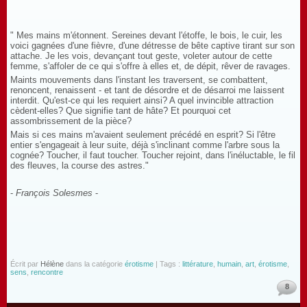
" Mes mains m'étonnent. Sereines devant l'étoffe, le bois, le cuir, les
voici gagnées d'une fièvre, d'une détresse de bête captive tirant sur son
attache. Je les vois, devançant tout geste, voleter autour de cette
femme, s'affoler de ce qui s'offre à elles et, de dépit, rêver de ravages.
Maints mouvements dans l'instant les traversent, se combattent,
renoncent, renaissent - et tant de désordre et de désarroi me laissent
interdit. Qu'est-ce qui les requiert ainsi? A quel invincible attraction
cèdent-elles? Que signifie tant de hâte? Et pourquoi cet
assombrissement de la pièce?
Mais si ces mains m'avaient seulement précédé en esprit? Si l'être
entier s'engageait à leur suite, déjà s'inclinant comme l'arbre sous la
cognée? Toucher, il faut toucher. Toucher rejoint, dans l'inéluctable, le fil
des fleuves, la course des astres."
-
François Solesmes
-
Écrit par
Hélène
dans la catégorie
érotisme
| Tags :
littérature
,
humain
,
art
,
érotisme
,
sens
,
rencontre
8