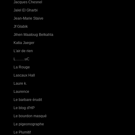
Jacques Chesnel
Jalel El Gharbi
Jean-Marie Staive
Jf Glabik
Jihen Maatoug Belkahla
Katia Jaeger
L'air de rien
L..........uC
La Rouge
Lascaux Hall
Laure k.
Laurence
Le barbare érudit
Le blog d'HP
Le bourdon masqué
Le pigeonographe
Le Plumitif