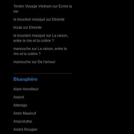
Tonkin Voyage Vietnam
sur
Ecrire la
vie
le bourdon masqué
sur
Etreinte
bizak
sur
Etreinte
le bourdon masqué
sur
La raison,
entre le rire et la colère ?
manouche
sur
La raison, entre le
rire et la colère ?
manouche
sur
De l'amour
Bluesphère
Alain Horvilleur
AlainX
Alterego
Amin Maalouf
Anacoluthe
André Rougier