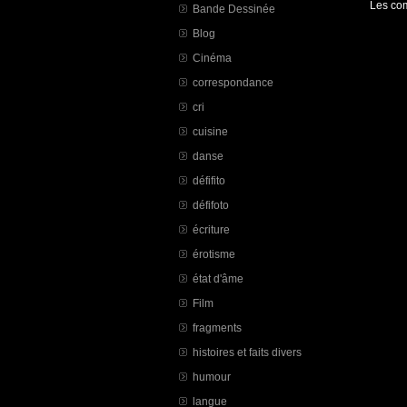
Les com
Bande Dessinée
Blog
Cinéma
correspondance
cri
cuisine
danse
défifito
défifoto
écriture
érotisme
état d'âme
Film
fragments
histoires et faits divers
humour
langue