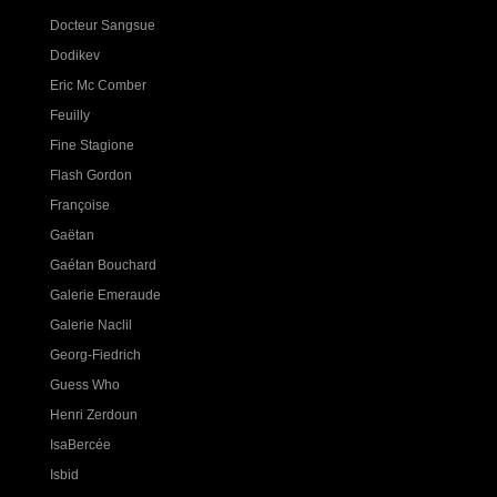
Docteur Sangsue
Dodikev
Eric Mc Comber
Feuilly
Fine Stagione
Flash Gordon
Françoise
Gaëtan
Gaétan Bouchard
Galerie Emeraude
Galerie Naclil
Georg-Fiedrich
Guess Who
Henri Zerdoun
IsaBercée
Isbid