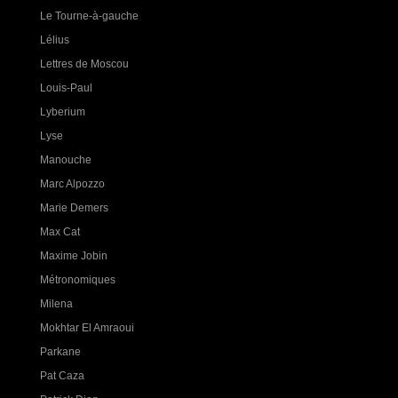
Le Tourne-à-gauche
Lélius
Lettres de Moscou
Louis-Paul
Lyberium
Lyse
Manouche
Marc Alpozzo
Marie Demers
Max Cat
Maxime Jobin
Métronomiques
Milena
Mokhtar El Amraoui
Parkane
Pat Caza