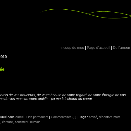
« coup de mou
|
Page d'accueil
|
De l'amour
2010
ée
ercis de vos douceurs, de votre écoute de votre regard de votre énergie de vos
ons de vos mots de votre amitié... ça me fait chaud au coeur...
Publié dans
amitié
|
Lien permanent
|
Commentaires (0)
| Tags :
amitié
,
réconfort
,
mots
,
e
,
écriture
,
sentiment
,
humain