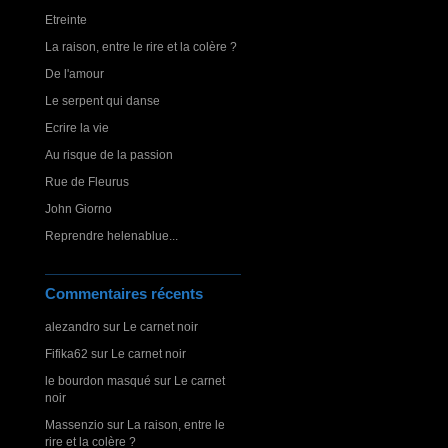
Etreinte
La raison, entre le rire et la colère ?
De l'amour
Le serpent qui danse
Ecrire la vie
Au risque de la passion
Rue de Fleurus
John Giorno
Reprendre helenablue...
Commentaires récents
alezandro
sur
Le carnet noir
Fifika62
sur
Le carnet noir
le bourdon masqué
sur
Le carnet
noir
Massenzio
sur
La raison, entre le
rire et la colère ?