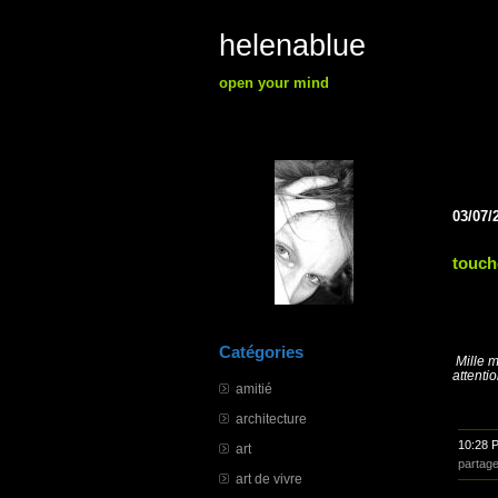
helenablue
open your mind
03/07/
touch
Catégories
Mille m
attenti
amitié
architecture
10:28 
art
partag
art de vivre