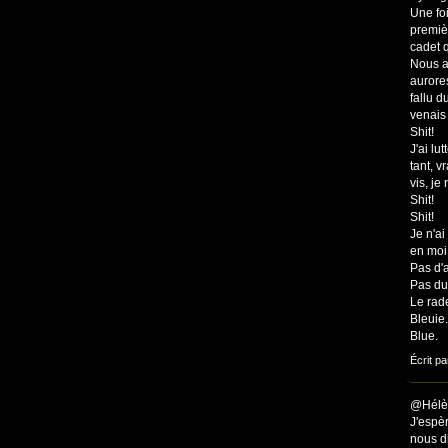
Une foi
premiè
cadet q
Nous a
aurores
fallu 
venais
Shit!
J'ai lu
tant, v
vis, je
Shit!
Shit!
Je n'ai
en moi
Pas d'a
Pas du
Le rad
Bleuie.
Blue.
Écrit pa
@Hélè
J'espèr
nous di