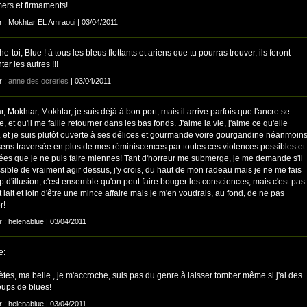
mers et firmaments!
ar : Mokhtar EL Amraoui | 03/04/2011
e-toi, Blue ! à tous les bleus flottants et ariens que tu pourras trouver, ils feront
er les autres !!!
r :
anne des ocreries
| 03/04/2011
, Mokhtar, Mokhtar, je suis déjà à bon port, mais il arrive parfois que l'ancre se
, et qu'il me faille retourner dans les bas fonds. J'aime la vie, j'aime ce qu'elle
e, et je suis plutôt ouverte à ses délices et gourmande voire gourgandine néanmoin
sens traversée en plus de mes réminiscences par toutes ces violences possibles et
ées que je ne puis faire miennes! Tant d'horreur me submerge, je me demande s'il
sible de vraiment agir dessus, j'y crois, du haut de mon radeau mais je ne me fais
p d'illusion, c'est ensemble qu'on peut faire bouger les consciences, mais c'est pas
t lait et loin d'être une mince affaire mais je m'en voudrais, au fond, de ne pas
r!
r : helenablue | 03/04/2011
e:
ètes, ma belle , je m'accroche, suis pas du genre à laisser tomber même si j'ai des
oups de blues!
r : helenablue | 03/04/2011