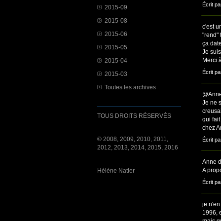
Écrit p
2015-09
2015-08
c'est u
2015-06
"rend" t
ça dat
2015-05
Je suis
Merci à
2015-04
Écrit pa
2015-03
Toutes les archives
@Anne 
Je ne 
creusai
TOUS DROITS RÉSERVÉS
qui fai
chez A
© 2008, 2009, 2010, 2011,
Écrit pa
2012, 2013, 2014, 2015, 2016
Anne d
A prop
Hélène Natier
Écrit pa
je n'en
1996, e
mais qu