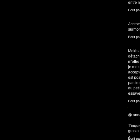
entre 
Écrit p
Accroch
surmont
Écrit pa
Mokhtar
détache
m'offr
je me 
accept
est pos
pas tro
du peti
essaye
Écrit pa
@ ann
T'inqui
gros c
Écrit pa