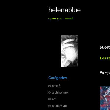
helenablue
open your mind
03/04/
Les r
En rép
Catégories
amitié
architecture
art
art de vivre