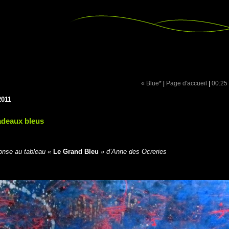
« Blue*
|
Page d'accueil
|
00:25
2011
adeaux bleus
onse au tableau «
Le Grand Bleu
» d’Anne des Ocreries