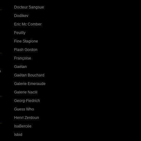
Docteur Sangsue
Dodikev
Eric Mc Comber
Feuilly
Fine Stagione
Flash Gordon
Françoise
Gaëtan
a
Gaétan Bouchard
Galerie Emeraude
Galerie Naclil
Georg-Fiedrich
Guess Who
Henri Zerdoun
IsaBercée
Isbid