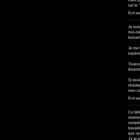
sur le 
Écrit pa
Je suis
moi-mêm
tsunami
Je me f
expérie
Toujou
dizaine
Si seul
résista
mon ici
Écrit pa
Ce tab
vraimen
compli
travail
que ce 
J'y ai 