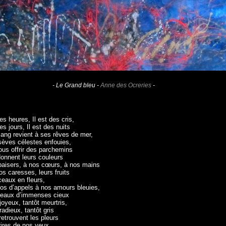
- Le Grand bleu -
Anne des Ocreries
-
des heures, Il est des cris,
des jours, Il est des nuits
sang revient à ses rêves de mer,
sèves célestes enfouies,
ous offrir des parchemins
donnent leurs couleurs
baisers, à nos cœurs, à nos mains
os caresses, leurs fruits
ceaux en fleurs,
os d’appels à nos amours bleuies,
leaux d’immenses cieux
joyeux, tantôt meurtris,
radieux, tantôt gris
etrouvent les pleurs
rires de nos yeux,