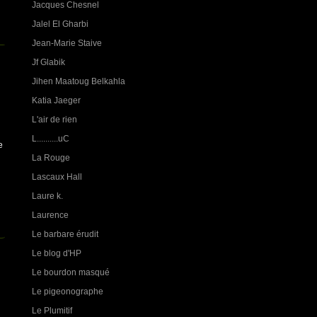
Jacques Chesnel
Jalel El Gharbi
Jean-Marie Staive
Jf Glabik
Jihen Maatoug Belkahla
Katia Jaeger
L'air de rien
L..........uC
e
La Rouge
Lascaux Hall
Laure k.
Laurence
Le barbare érudit
Le blog d'HP
Le bourdon masqué
Le pigeonographe
Le Plumitif