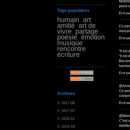
Mokhtar
peint 
Tags populaires
Écrit pa
humain
art
amitié
art de
Ce pan
vivre
partage
morcelé
poésie
émotion
Écrit pa
musique
rencontre
"Il est 
écriture
"Il est 
Bercen
harmon
Écrit p
@Anne 
Ce pann
Archives
compris
2017-08
Écrit p
2017-07
@Man
2015-11
C"est v
médite
2015-10