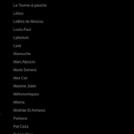
Le Tourne-à-gauche
Lélius
Lettres de Moscou
Louis-Paul
Lyberium
Lyse
Manouche
Marc Alpozzo
Marie Demers
i
Max Cat
Maxime Jobin
Métronomiques
Milena
Mokhtar El Amraoui
Parkane
Pat Caza