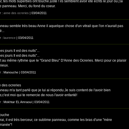
, tes mots superbes ont touché juste ! ils semblent avoir été écrits le jour où j'ai
ce panneau. Merci, du fond du coeur.
r :
anne des ocreries
| 03/04/2011
neau semble très beau Anne il aquelque chose d'un vitrail que l'on n'aurait pas
...
r :
laurence
| 03/04/2011
des jours Il est des nuits"...
des jours Il est des nuits"...
t au même rythme que le "Grand Bleu" D'Anne des Ocreries. Merci pour ce plaisir
ieux.
ar : Manouche | 03/04/2011
des ocreries
eau m'a tant parlé que je lui ai répondu.Je suis content de l'avoir bien
;c'est moi qui te remercie de nous l'avoir enfanté!
ar : Mokhtar EL Amraoui | 03/04/2011
ouche
rai, il est très berceur, ce sublime panneau, comme les bras d'une "mère
rranée"!