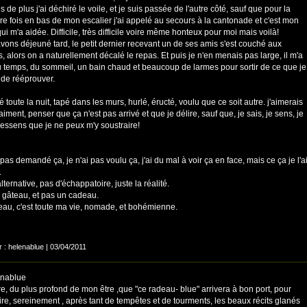
s de plus j'ai déchiré le voile, et je suis passée de l'autre côté, sauf que pour la
re fois en bas de mon escalier j'ai appelé au secours à la cantonade et c'est mon
ui m'a aidée. Difficile, très difficile voire même honteux pour moi mais voilà!
vons déjeuné tard, le petit dernier recevant un de ses amis s'est couché aux
, alors on a naturellement décalé le repas. Et puis je n'en menais pas large, il m'a
du temps, du sommeil, un bain chaud et beaucoup de larmes pour sortir de ce que je
 de rééprouver.
tté toute la nuit, tapé dans les murs, hurlé, éructé, voulu que ce soit autre. j'aimerais
raiment, penser que ça n'est pas arrivé et que je délire, sauf que, je sais, je sens, je
 ressens que je ne peux m'y soustraire!
 pas demandé ça, je n'ai pas voulu ça, j'ai du mal à voir ça en face, mais ce ça je l'a
.
lternative, pas d'échappatoire, juste la réalité.
 gâteau, et pas un cadeau.
eau, c'est toute ma vie, nomade, et bohémienne.
r : helenablue | 03/04/2011
nablue
e, du plus profond de mon être ,que "ce radeau- blue" arrivera à bon port, pour
re, sereinement , après tant de tempêtes et de tourments, les beaux récits glanés