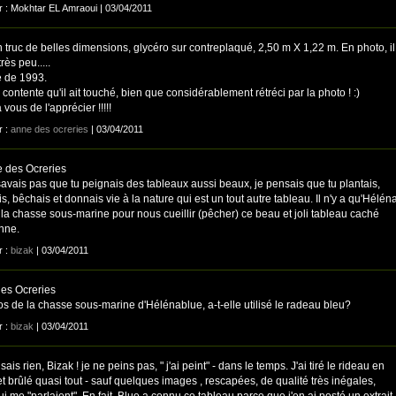
ar : Mokhtar EL Amraoui | 03/04/2011
n truc de belles dimensions, glycéro sur contreplaqué, 2,50 m X 1,22 m. En photo, il
rès peu.....
e de 1993.
 contente qu'il ait touché, bien que considérablement rétréci par la photo ! :)
 vous de l'apprécier !!!!!
r :
anne des ocreries
| 03/04/2011
des Ocreries
savais pas que tu peignais des tableaux aussi beaux, je pensais que tu plantais,
s, bêchais et donnais vie à la nature qui est un tout autre tableau. Il n'y a qu'Hélén
t la chasse sous-marine pour nous cueillir (pêcher) ce beau et joli tableau caché
nne.
r :
bizak
| 03/04/2011
es Ocreries
os de la chasse sous-marine d'Hélénablue, a-t-elle utilisé le radeau bleu?
r :
bizak
| 03/04/2011
 sais rien, Bizak ! je ne peins pas, " j'ai peint" - dans le temps. J'ai tiré le rideau en
t brûlé quasi tout - sauf quelques images , rescapées, de qualité très inégales,
i me "parlaient". En fait, Blue a connu ce tableau parce que j'en ai posté un extrait