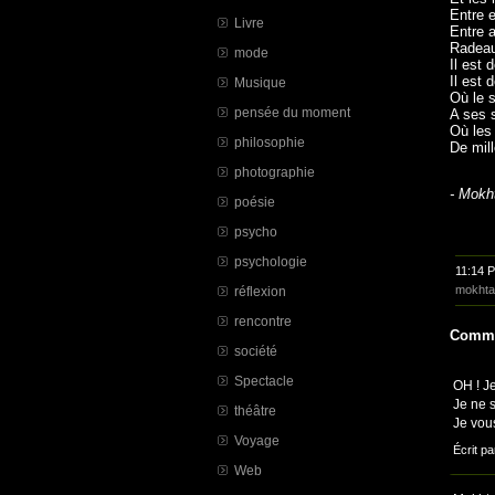
Entre e
Livre
Entre 
Radeau
mode
Il est 
Il est 
Musique
Où le 
pensée du moment
A ses 
Où les 
philosophie
De mill
photographie
- Mokh
poésie
psycho
psychologie
11:14 
mokhta
réflexion
rencontre
Comme
société
Spectacle
OH ! Je
Je ne 
théâtre
Je vou
Voyage
Écrit pa
Web