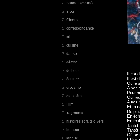
Bande Dessinée
Blog
Cinéma
correspondance
cri
cuisine
danse
défifito
défifoto
Il est 
Il est 
écriture
Où le 
érotisme
A ses 
Pour n
état d'âme
Qui re
A nos 
Film
Et, à n
De pin
fragments
En éch
En rou
histoires et faits divers
Tantôt 
humour
Tantôt 
Où se r
langue
Et les 