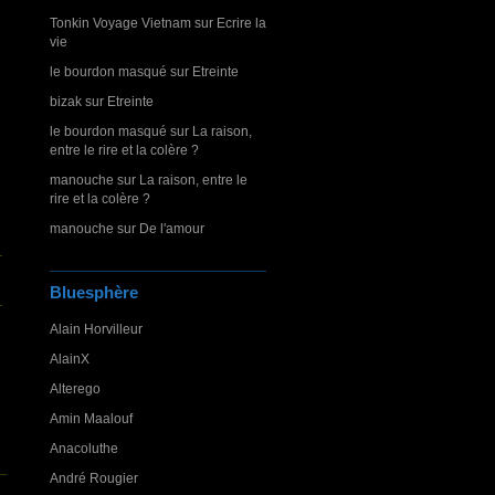
Tonkin Voyage Vietnam
sur
Ecrire la
vie
le bourdon masqué
sur
Etreinte
bizak
sur
Etreinte
le bourdon masqué
sur
La raison,
entre le rire et la colère ?
manouche
sur
La raison, entre le
rire et la colère ?
manouche
sur
De l'amour
Bluesphère
Alain Horvilleur
AlainX
Alterego
Amin Maalouf
Anacoluthe
André Rougier