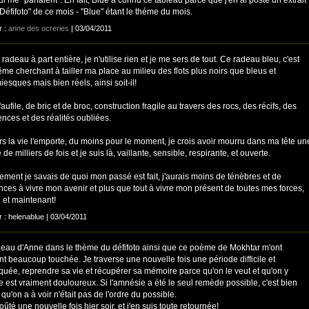
"Défifoto" de ce mois - "Blue" étant le théme du mois.
r :
anne des ocreries
| 03/04/2011
 radeau à part entière, je n'utilise rien et je me sers de tout. Ce radeau bleu, c'est
e cherchant à tailler ma place au milieu des flots plus noirs que bleus et
esques mais bien réels, ainsi soit-il!
aufile, de bric et de broc, construction fragile au travers des rocs, des récifs, des
nces et des réalités oubliées.
rs la vie l'emporte, du moins pour le moment, je crois avoir mourru dans ma tête un
 de milliers de fois et je suis là, vaillante, sensible, respirante, et ouverte.
ement je savais de quoi mon passé est fait, j'aurais moins de ténèbres et de
nces à vivre mon avenir et plus que tout à vivre mon présent de toutes mes forces,
 et maintenant!
r : helenablue | 03/04/2011
leau d'Anne dans le thème du défifoto ainsi que ce poème de Mokhtar m'ont
t beaucoup touchée. Je traverse une nouvelle fois une période difficile et
quée, reprendre sa vie et récupérer sa mémoire parce qu'on le veut et qu'on y
le est vraiment douloureux. Si l'amnésie a été le seul remède possible, c'est bien
qu'on a à voir n'était pas de l'ordre du possible.
goûté une nouvelle fois hier soir, et j'en suis toute retournée!