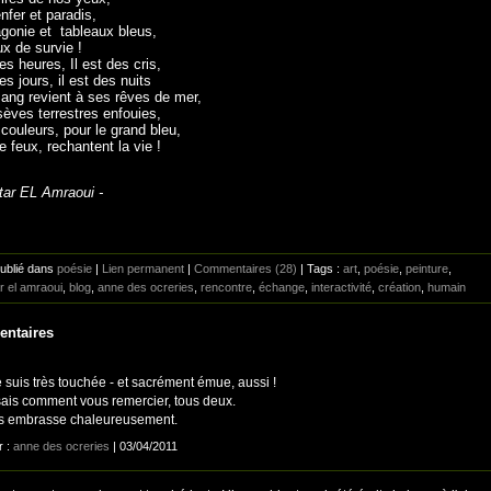
nfer et paradis,
agonie et tableaux bleus,
x de survie !
des heures, Il est des cris,
des jours, il est des nuits
sang revient à ses rêves de mer,
sèves terrestres enfouies,
couleurs, pour le grand bleu,
e feux, rechantent la vie !
tar EL Amraoui -
Publié dans
poésie
|
Lien permanent
|
Commentaires (28)
| Tags :
art
,
poésie
,
peinture
,
r el amraoui
,
blog
,
anne des ocreries
,
rencontre
,
échange
,
interactivité
,
création
,
humain
ntaires
 suis très touchée - et sacrément émue, aussi !
sais comment vous remercier, tous deux.
s embrasse chaleureusement.
r :
anne des ocreries
| 03/04/2011