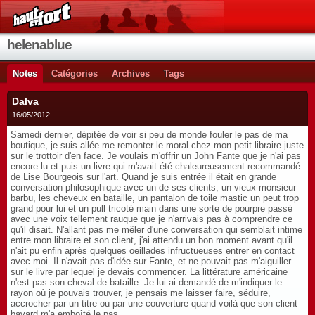
helenablue
Notes
Catégories
Archives
Tags
Dalva
16/05/2012
Samedi dernier, dépitée de voir si peu de monde fouler le pas de ma
boutique, je suis allée me remonter le moral chez mon petit libraire juste
sur le trottoir d'en face. Je voulais m'offrir un John Fante que je n'ai pas
encore lu et puis un livre qui m'avait été chaleureusement recommandé
de Lise Bourgeois sur l'art. Quand je suis entrée il était en grande
conversation philosophique avec un de ses clients, un vieux monsieur
barbu, les cheveux en bataille, un pantalon de toile mastic un peut trop
grand pour lui et un pull tricoté main dans une sorte de pourpre passé
avec une voix tellement rauque que je n'arrivais pas à comprendre ce
qu'il disait. N'allant pas me mêler d'une conversation qui semblait intime
entre mon libraire et son client, j'ai attendu un bon moment avant qu'il
n'ait pu enfin après quelques oeillades infructueuses entrer en contact
avec moi. Il n'avait pas d'idée sur Fante, et ne pouvait pas m'aiguiller
sur le livre par lequel je devais commencer. La littérature américaine
n'est pas son cheval de bataille. Je lui ai demandé de m'indiquer le
rayon où je pouvais trouver, je pensais me laisser faire, séduire,
accrocher par un titre ou par une couverture quand voilà que son client
bavard m'a emboîté le pas.