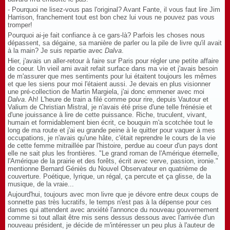
- Pourquoi ne lisez-vous pas l'original? Avant Fante, il vous faut lire Jim
Harrison, franchement tout est bon chez lui vous ne pouvez pas vous
tromper!
Pourquoi ai-je fait confiance à ce gars-là? Parfois les choses nous
dépassent, sa dégaine, sa manière de parler ou la pile de livre qu'il avait
à la main? Je suis repartie avec
Dalva
.
Hier, j'avais un aller-retour à faire sur Paris pour régler une petite affaire
de coeur. Un vieil ami avait refait surface dans ma vie et j'avais besoin
de m'assurer que mes sentiments pour lui étaitent toujours les mêmes
et que les siens pour moi l'étaient aussi. Je devais en plus visionner
une pré-collection de Martin Margiela, j'ai donc emmener avec moi
Dalva
. Ah! L'heure de train a filé comme pour rire, depuis Vautour et
Valium de Christian Mistral, je n'avais été prise d'une telle frénésie et
d'une jouissance à lire de cette puissance. Riche, truculent, vivant,
humain et formidablement bien écrit, ce bouquin m'a scotchée tout le
long de ma route et j'ai eu grande peine à le quitter pour vaquer à mes
occupations, je n'avais qu'une hâte, c'était reprendre le cours de la vie
de cette femme mitraillée par l'histoire, perdue au coeur d'un pays dont
elle ne sait plus les frontières. "Le grand roman de l'Amérique éternelle,
l'Amérique de la prairie et des forêts, écrit avec verve, passion, ironie."
mentionne Bernard Géniès du Nouvel Observateur en quatrième de
couverture. Poétique, lyrique, un régal, ça percute et ça glisse, de la
musique, de la vraie...
Aujourd'hui, toujours avec mon livre que je dévore entre deux coups de
sonnette pas très lucratifs, le temps n'est pas à la dépense pour ces
dames qui attendent avec anxiété l'annonce du nouveau gouvernement
comme si tout allait être mis sens dessus dessous avec l'arrivée d'un
nouveau président, je décide de m'intéresser un peu plus à l'auteur de