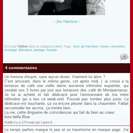
-
Jim Harrison
-
Écrit par
Hélène
dans la catégorie
Livre
| Tags :
livre
,
jim harrison
,
roman
,
rencontre
,
échange
,
littérature
,
partage
,
humain
4
4 commentaires
Un homme d'esprit, sans aucun doute. Vraiment lui alors ?
C'est amusant, dans le même genre, cet après midi, j' ai croisé à la
terrasse de café une vielle dame ancienne infirmière expatriée, qui
vendait ses 3 livres par jour aux terrasses des café de Montparnasse.
Je lui ai acheté et fait dédicacé pour l'anniversaire de ma mère
infirmière qui a lieu ce week-end. Pouvait pas tomber plus juste. La
dédicace est touchante, ça va encore pleurer dans la chaumière. Fallait
raccomoder les accros, ça tombe bien.
La vie, cette dinguerie de coïncidences qui fait du bien au coeur.
bize bella Blue
Publié il y a 173 mois par Laure K..
Le temps parfois marque le pas et se transforme en marque page. J'ai