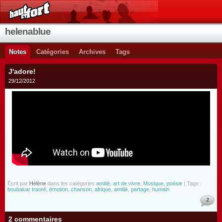
helenablue
Notes
Catégories
Archives
Tags
J'adore!
29/12/2012
Écrit par
Hélène
dans les catégories
amitié
,
art de vivre
,
Musique
,
poésie
| Tags :
boubakar traoré
,
émotion
,
chanson
,
afrique
,
amitié
,
partage
,
humain
2
2 commentaires