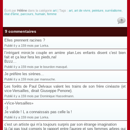
Écrit par
Hélène
dans la catégorie
art
| Tags :
art
,
art de vivre
,
peinture
,
surréalisme
,
état d'âme
,
parcours
,
humain
,
femme
9
9 commentaires
Elles prennent racines ?
Publié il y a 159 mois par Lorka.
l’intrigant miroir,le couple en arrière plan.Les enfants disent c'est bien
fait et ça leur fera les pieds,na!
Bzzz...
Publié il y a 159 mois par le bourdon masqué.
Je préfère les sirènes...
Publié il y a 159 mois par manouche.
Les forêts de Paul Delvaux valent les trains de son frère cinéaste (et
vice-Versailles, dirait Giuseppe Penone).
Publié il y a 159 mois par Dominique Hasselmann.
«Vice-Versailles»
:-)
Je valide ! L a connaissais pas celle la !
Publié il y a 159 mois par Lorka.
c'est un artiste qui m'a toujours surpris par son étrange imagination
là j'ai pas tout compris le rapport entre l'aurore et ses femmes arbres qui