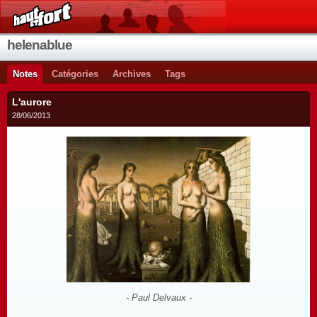
helenablue
Notes
Catégories
Archives
Tags
L'aurore
28/06/2013
- Paul Delvaux -