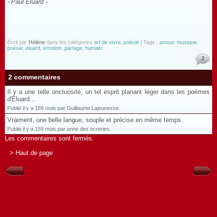
- Paul Eluard -
Écrit par
Hélène
dans les catégories
art de vivre
,
poésie
| Tags :
amour
,
musique
,
poésie
,
eluard
,
émotion
,
partage
,
humain
2
2 commentaires
Il y a une telle onctuosité, un tel esprit planant léger dans les poèmes
d'Éluard...
Publié il y a 159 mois par Guillaume Lajeunesse.
Vraiment, une belle langue, souple et précise en même temps.
Publié il y a 159 mois par anne des ocreries.
Les commentaires sont fermés.
> Haut de page