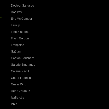
Docteur Sangsue
Dodikev
Eric Mc Comber
Feuilly
Fine Stagione
Flash Gordon
Françoise
Gaëtan
Gaétan Bouchard
Galerie Emeraude
Galerie Naclil
Georg-Fiedrich
Guess Who
Henri Zerdoun
IsaBercée
Isbid