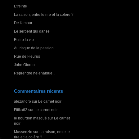
Etreinte
La raison, entre le rire et la colère ?
De l'amour
Le serpent qui danse
Ecrire la vie
Au risque de la passion
Rue de Fleurus
John Giorno
Reprendre helenablue...
Commentaires récents
alezandro
sur
Le carnet noir
Fifika62
sur
Le carnet noir
le bourdon masqué
sur
Le carnet
noir
Massenzio
sur
La raison, entre le
rire et la colère ?
e