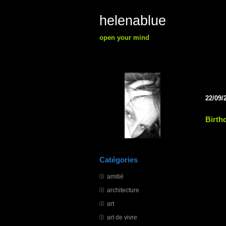
helenablue
open your mind
22/09/
Birth
Catégories
amitié
architecture
art
art de vivre