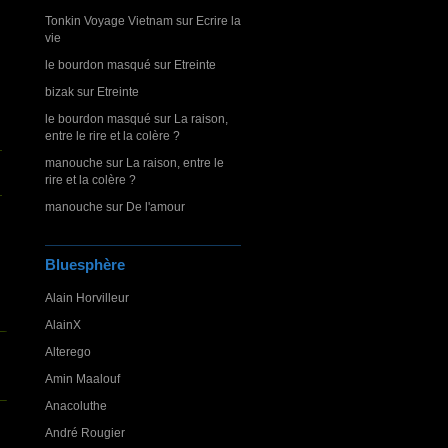
Tonkin Voyage Vietnam
sur
Ecrire la
vie
le bourdon masqué
sur
Etreinte
bizak
sur
Etreinte
le bourdon masqué
sur
La raison,
entre le rire et la colère ?
manouche
sur
La raison, entre le
rire et la colère ?
manouche
sur
De l'amour
Bluesphère
Alain Horvilleur
AlainX
Alterego
Amin Maalouf
Anacoluthe
André Rougier