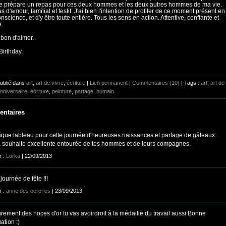
je prépare un repas pour ces deux hommes et les deux autres hommes de ma vie.
s d'amour, familial et festif. J'ai bien l'intention de profiter de ce moment présent en
nscience, et d'y être toute entière. Tous les sens en action. Attentive, confiante et
e.
i bon d'aimer.
irthday.
Publié dans
art
,
art de vivre
,
écriture
|
Lien permanent
|
Commentaires (10)
| Tags :
art
,
art de
nniversaire
,
écriture
,
peinture
,
partage
,
humain
ntaires
ique tableau pour cette journée d'heureuses naissances et partage de gâteaux.
la souhaite excellente entourée de tes hommes et de leurs compagnes.
r :
Lorka
| 22/09/2013
ournée de fête !!!
r :
anne des ocreries
| 23/09/2013
urement des noces d'or tu vas avoirdroit à la médaille du travail aussi Bonne
ation :)