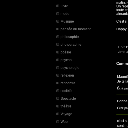
matin, 
Livre
Un repa
toute co
mode
aimant
Musique
C'est s
pensée du moment
Happy B
philosophie
photographie
11:22 
vivre
,
a
poésie
psycho
Comme
psychologie
réflexion
Magnif
Je te 
rencontre
Écrit pa
société
Spectacle
Bonne j
théâtre
Écrit pa
Voyage
c'est s
Web
continu