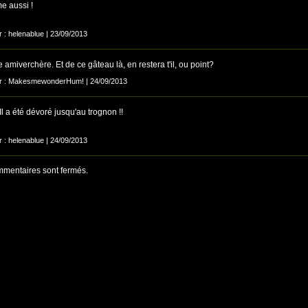
me aussi !
r : helenablue | 23/09/2013
miverchère. Et de ce gâteau là, en restera t'il, ou point?
ar : MakesmewonderHum! | 24/09/2013
 Il a été dévoré jusqu'au trognon !!
r : helenablue | 24/09/2013
mentaires sont fermés.