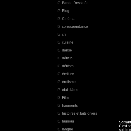
Bande Dessinée
Blog
Cinéma
correspondance
cri
cuisine
danse
défifito
défifoto
écriture
érotisme
état d'âme
Film
fragments
histoires et faits divers
humour
Soixant
C'est s
langue
soit le