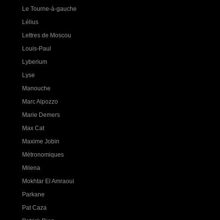
Le Tourne-à-gauche
Lélius
Lettres de Moscou
Louis-Paul
Lyberium
Lyse
Manouche
Marc Alpozzo
Marie Demers
Max Cat
Maxime Jobin
Métronomiques
Milena
Mokhtar El Amraoui
Parkane
Pat Caza