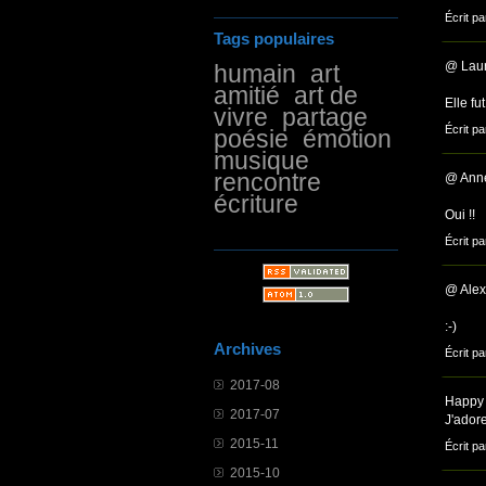
Écrit pa
Tags populaires
@ Laur
humain
art
amitié
art de
Elle fu
vivre
partage
Écrit pa
poésie
émotion
musique
rencontre
@ Ann
écriture
Oui !!
Écrit pa
@ Alex
:-)
Archives
Écrit pa
2017-08
Happy 
2017-07
J'ador
2015-11
Écrit p
2015-10