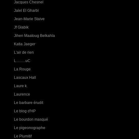
Jacques Chesnel
Jalel El Gharbi
Jean-Marie Staive
Jf Glabik
Jihen Maatoug Belkahla
Katia Jaeger
L'air de rien
L..........uC
La Rouge
Lascaux Hall
Laure k.
Laurence
Le barbare érudit
Le blog d'HP
Le bourdon masqué
Le pigeonographe
Le Plumitif