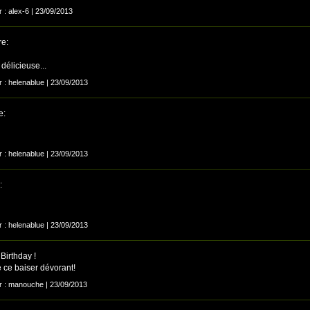
r : alex-6 | 23/09/2013
e:
t délicieuse...
r : helenablue | 23/09/2013
e:
r : helenablue | 23/09/2013
:
r : helenablue | 23/09/2013
Birthday !
e ce baiser dévorant!
ar : manouche | 23/09/2013