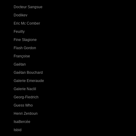
Docteur Sangsue
Dodikev
Eric Mc Comber
Feuilly
Fine Stagione
Flash Gordon
Françoise
Gaëtan
Gaétan Bouchard
Galerie Emeraude
Galerie Naclil
Georg-Fiedrich
Guess Who
Henri Zerdoun
IsaBercée
Isbid