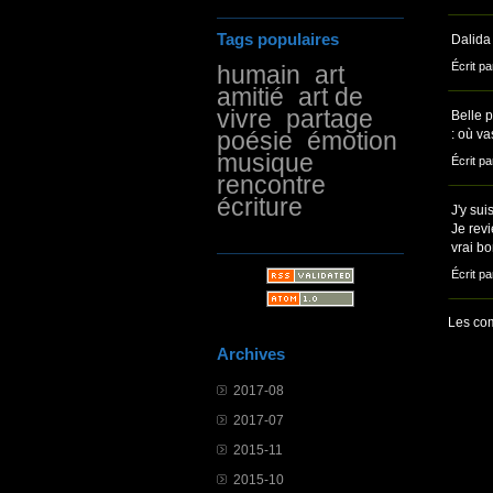
Tags populaires
Dalida
Écrit pa
humain
art
amitié
art de
vivre
partage
Belle p
poésie
émotion
: où v
musique
Écrit pa
rencontre
écriture
J'y sui
Je revi
vrai bo
Écrit pa
Les com
Archives
2017-08
2017-07
2015-11
2015-10