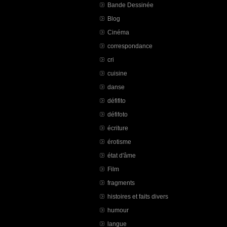
Bande Dessinée
Blog
Cinéma
correspondance
cri
cuisine
danse
défifito
défifoto
écriture
érotisme
état d'âme
Film
fragments
histoires et faits divers
humour
langue