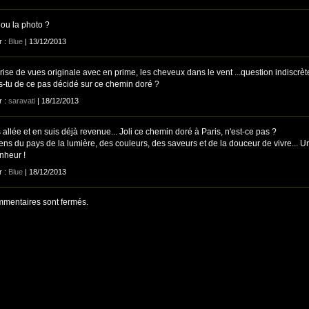
 ou la photo ?
r :
Blue
| 13/12/2013
rise de vues originale avec en prime, les cheveux dans le vent ...question indiscrèt
as-tu de ce pas décidé sur ce chemin doré ?
r :
saravati
| 18/12/2013
s allée et en suis déjà revenue... Joli ce chemin doré à Paris, n'est-ce pas ?
ens du pays de la lumière, des couleurs, des saveurs et de la douceur de vivre... U
nheur !
r :
Blue
| 18/12/2013
mentaires sont fermés.