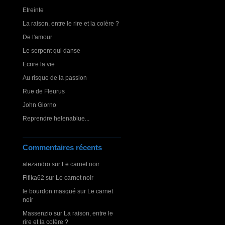
Etreinte
La raison, entre le rire et la colère ?
De l'amour
Le serpent qui danse
Ecrire la vie
Au risque de la passion
Rue de Fleurus
John Giorno
Reprendre helenablue...
Commentaires récents
alezandro
sur
Le carnet noir
Fifika62
sur
Le carnet noir
le bourdon masqué
sur
Le carnet
noir
Massenzio
sur
La raison, entre le
rire et la colère ?