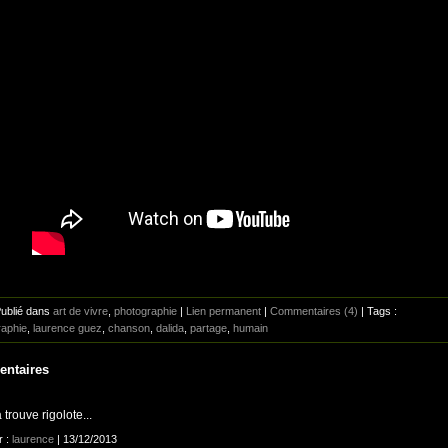
Publié dans
art de vivre
,
photographie
|
Lien permanent
|
Commentaires (4)
| Tags :
raphie
,
laurence guez
,
chanson
,
dalida
,
partage
,
humain
ntaires
a trouve rigolote...
r :
laurence
| 13/12/2013