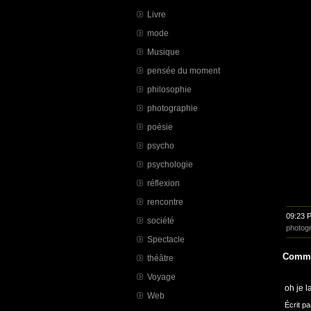
Livre
mode
Musique
pensée du moment
philosophie
photographie
poésie
psycho
psychologie
réflexion
rencontre
09:23 
société
photog
Spectacle
Comme
théâtre
Voyage
oh je l
Web
Écrit pa