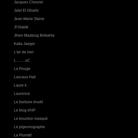
Jacques Chesnel
Jalel El Gharbi
Jean-Marie Staive
Jf Glabik
Jihen Maatoug Belkahla
Katia Jaeger
L'air de rien
L..........uC
La Rouge
Lascaux Hall
Laure k.
Laurence
Le barbare érudit
Le blog d'HP
Le bourdon masqué
Le pigeonographe
Le Plumitif