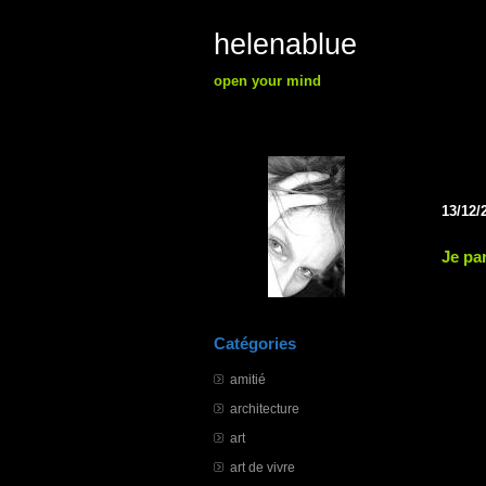
helenablue
open your mind
13/12/
Je pa
Catégories
amitié
architecture
art
art de vivre