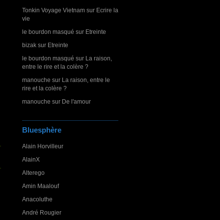
Tonkin Voyage Vietnam
sur
Ecrire la
vie
le bourdon masqué
sur
Etreinte
bizak
sur
Etreinte
le bourdon masqué
sur
La raison,
entre le rire et la colère ?
manouche
sur
La raison, entre le
rire et la colère ?
manouche
sur
De l'amour
Bluesphère
Alain Horvilleur
AlainX
Alterego
Amin Maalouf
Anacoluthe
André Rougier