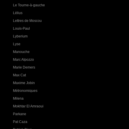
Le Tourne-à-gauche
Lélius
Lettres de Moscou
Louis-Paul
Lyberium
Lyse
Manouche
Marc Alpozzo
Marie Demers
Max Cat
Maxime Jobin
Métronomiques
Milena
Mokhtar El Amraoui
Parkane
Pat Caza