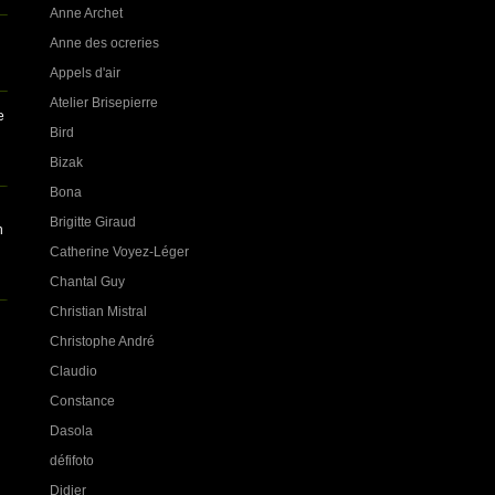
Anne Archet
Anne des ocreries
Appels d'air
Atelier Brisepierre
e
Bird
Bizak
Bona
Brigitte Giraud
n
Catherine Voyez-Léger
Chantal Guy
Christian Mistral
Christophe André
Claudio
Constance
Dasola
défifoto
Didier