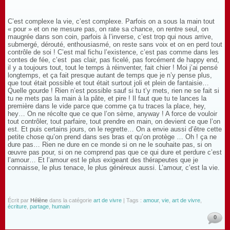
C’est complexe la vie, c’est complexe. Parfois on a sous la main tout
« pour » et on ne mesure pas, on rate sa chance, on rentre seul, on
maugrée dans son coin, parfois à l’inverse, c’est trop qui nous arrive,
submergé, dérouté, enthousiasmé, on reste sans voix et on en perd tout
contrôle de soi ! C’est mal fichu l’existence, c’est pas comme dans les
contes de fée, c’est pas clair, pas ficelé, pas forcément de happy end,
il y a toujours tout, tout le temps à réinventer, fait chier ! Moi j’ai pensé
longtemps, et ça fait presque autant de temps que je n’y pense plus,
que tout était possible et tout était surtout joli et plein de fantaisie…
Quelle gourde ! Rien n’est possible sauf si tu t’y mets, rien ne se fait si
tu ne mets pas la main à la pâte, et pire ! Il faut que tu te lances la
première dans le vide parce que comme ça tu traces la place, hey,
hey… On ne récolte que ce que l’on sème, anyway ! A force de vouloir
tout contrôler, tout parfaire, tout prendre en main, on devient ce que l’on
est. Et puis certains jours, on le regrette… On a envie aussi d’être cette
petite chose qu’on prend dans ses bras et qu’on protège … Oh ! ça ne
dure pas… Rien ne dure en ce monde si on ne le souhaite pas, si on
œuvre pas pour, si on ne comprend pas que ce qui dure et perdure c’est
l’amour… Et l’amour est le plus exigeant des thérapeutes que je
connaisse, le plus tenace, le plus généreux aussi. L’amour, c’est la vie.
Écrit par
Hélène
dans la catégorie
art de vivre
| Tags :
amour
,
vie
,
art de vivre
,
écriture
,
partage
,
humain
0