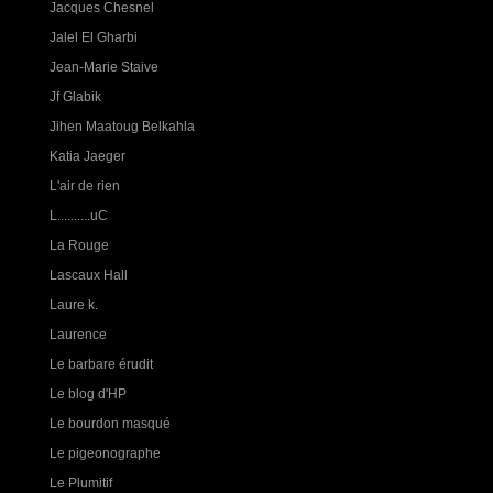
Jacques Chesnel
Jalel El Gharbi
Jean-Marie Staive
Jf Glabik
Jihen Maatoug Belkahla
Katia Jaeger
L'air de rien
L..........uC
La Rouge
Lascaux Hall
Laure k.
Laurence
Le barbare érudit
Le blog d'HP
Le bourdon masqué
Le pigeonographe
Le Plumitif