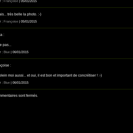
r :
Françoise
| 05/01/2015
is... très belle la photo. :-)
r :
Françoise
| 05/01/2015
a :
e pas...
r :
Blue
| 06/01/2015
çoise :
 plein moi aussi... et oui, il est bon et important de concrétiser ! :-)
r :
Blue
| 06/01/2015
mentaires sont fermés.