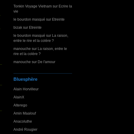
Tonkin Voyage Vietnam
sur
Ecrire la
vie
le bourdon masqué
sur
Etreinte
bizak
sur
Etreinte
le bourdon masqué
sur
La raison,
entre le rire et la colère ?
manouche
sur
La raison, entre le
rire et la colère ?
manouche
sur
De l'amour
Bluesphère
Alain Horvilleur
AlainX
Alterego
Amin Maalouf
Anacoluthe
André Rougier