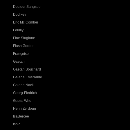
Docteur Sangsue
Dodikev
Eric Mc Comber
Feuilly
Fine Stagione
Flash Gordon
Françoise
Gaëtan
Gaétan Bouchard
Galerie Emeraude
Galerie Naclil
Georg-Fiedrich
Guess Who
Henri Zerdoun
IsaBercée
Isbid