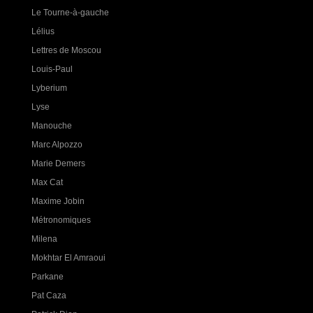
Le Tourne-à-gauche
Lélius
Lettres de Moscou
Louis-Paul
Lyberium
Lyse
Manouche
Marc Alpozzo
Marie Demers
Max Cat
Maxime Jobin
Métronomiques
Milena
Mokhtar El Amraoui
Parkane
Pat Caza