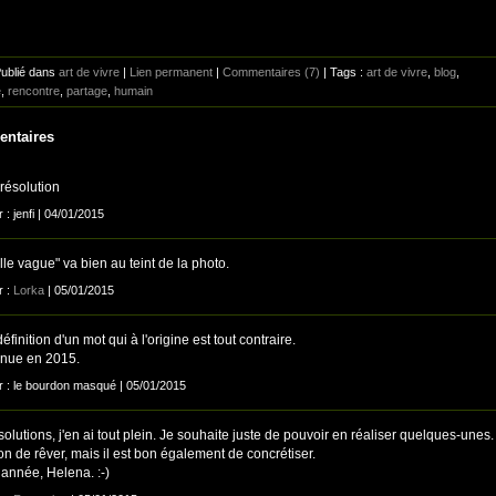
Publié dans
art de vivre
|
Lien permanent
|
Commentaires (7)
| Tags :
art de vivre
,
blog
,
e
,
rencontre
,
partage
,
humain
ntaires
résolution
r : jenfi | 04/01/2015
le vague" va bien au teint de la photo.
r :
Lorka
| 05/01/2015
éfinition d'un mot qui à l'origine est tout contraire.
nue en 2015.
ar : le bourdon masqué | 05/01/2015
olutions, j'en ai tout plein. Je souhaite juste de pouvoir en réaliser quelques-unes.
bon de rêver, mais il est bon également de concrétiser.
année, Helena. :-)