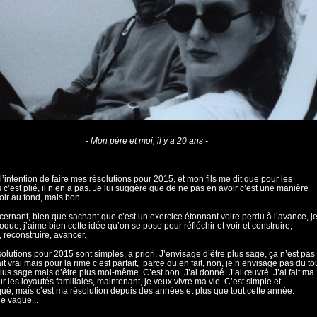
- Mon père et moi, il y a 20 ans -
 l’intention de faire mes résolutions pour 2015, et mon fils me dit que pour les
 c’est plié, il n’en a pas. Je lui suggère que de ne pas en avoir c’est une manière
oir au fond, mais bon.
ernant, bien que sachant que c’est un exercice étonnant voire perdu à l’avance, j
que, j’aime bien cette idée qu’on se pose pour réfléchir et voir et construire,
, reconstruire, avancer.
olutions pour 2015 sont simples, a priori. J’envisage d’être plus sage, ça n’est pas
ait vrai mais pour la rime c’est parfait, parce qu’en fait, non, je n’envisage pas du to
plus sage mais d’être plus moi-même. C’est bon. J’ai donné. J’ai œuvré. J’ai fait ma
ur les loyautés familiales, maintenant, je veux vivre ma vie. C’est simple et
ué, mais c’est ma résolution depuis des années et plus que tout cette année.
e vague...