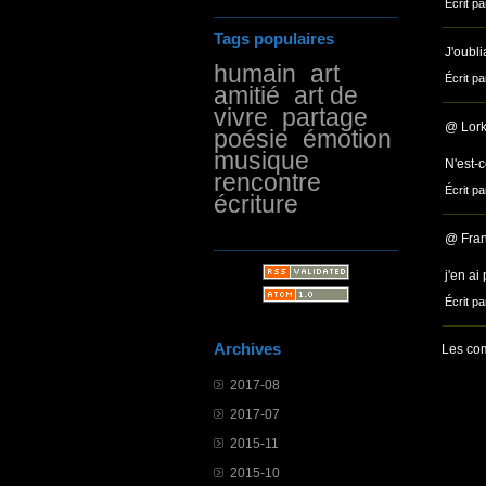
Écrit pa
Tags populaires
J'oublia
humain
art
Écrit pa
amitié
art de
vivre
partage
@ Lork
poésie
émotion
musique
N'est-c
rencontre
Écrit pa
écriture
@ Fran
j'en ai
Écrit pa
Archives
Les com
2017-08
2017-07
2015-11
2015-10