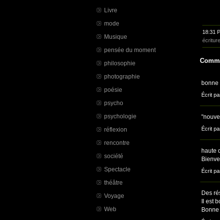
Livre
mode
18:31 
Musique
écritur
pensée du moment
Comme
philosophie
photographie
bonne 
poésie
Écrit pa
psycho
psychologie
"nouvel
Écrit pa
réflexion
rencontre
haute d
société
Bienve
Spectacle
Écrit p
théâtre
Des rés
Voyage
Il est 
Web
Bonne 