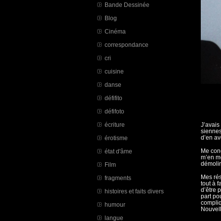
Bande Dessinée
Blog
Cinéma
correspondance
cri
cuisine
danse
défifito
défifoto
écriture
J’avais
siennes
d’en av
érotisme
Me conc
état d'âme
m’en mo
démolir
Film
Mes rés
fragments
tout à f
d’être 
histoires et faits divers
part po
compliq
humour
Nouvell
langue