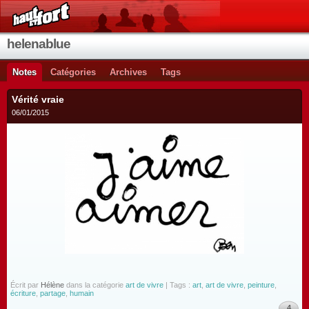
helenablue
Notes
Catégories
Archives
Tags
Vérité vraie
06/01/2015
Écrit par
Hélène
dans la catégorie
art de vivre
| Tags :
art
,
art de vivre
,
peinture
,
écriture
,
partage
,
humain
4