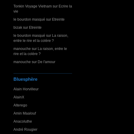
Tonkin Voyage Vietnam
sur
Ecrire la
vie
le bourdon masqué
sur
Etreinte
bizak
sur
Etreinte
le bourdon masqué
sur
La raison,
entre le rire et la colère ?
manouche
sur
La raison, entre le
rire et la colère ?
manouche
sur
De l'amour
Bluesphère
Alain Horvilleur
AlainX
Alterego
Amin Maalouf
Anacoluthe
André Rougier