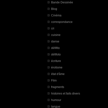
Bande Dessinée
Blog
Cinéma
correspondance
cri
cuisine
danse
défifito
défifoto
écriture
érotisme
état d'âme
Film
fragments
histoires et faits divers
humour
langue