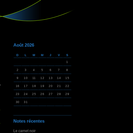
Août 2026
D
L
M
M
J
V
S
1
2
3
4
5
6
7
8
9
10
11
12
13
14
15
,
16
17
18
19
20
21
22
23
24
25
26
27
28
29
30
31
Notes récentes
Le carnet noir