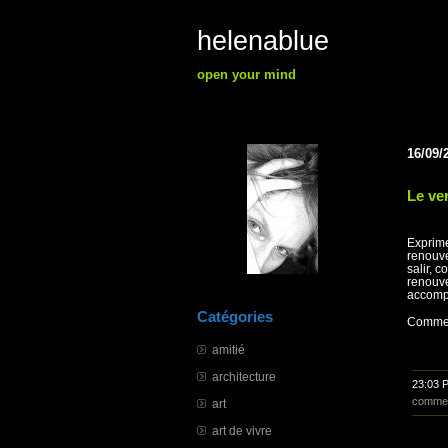
helenablue
open your mind
16/09/
Le ve
Exprimer
renouvel
salir, c
renouvel
accompli
Catégories
Commenc
amitié
architecture
23:03 
commen
art
art de vivre