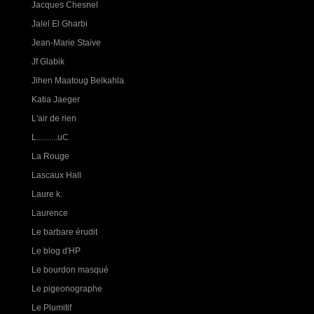
Jacques Chesnel
Jalel El Gharbi
Jean-Marie Staive
Jf Glabik
Jihen Maatoug Belkahla
Katia Jaeger
L'air de rien
L..........uC
La Rouge
Lascaux Hall
Laure k.
Laurence
Le barbare érudit
Le blog d'HP
Le bourdon masqué
Le pigeonographe
Le Plumitif