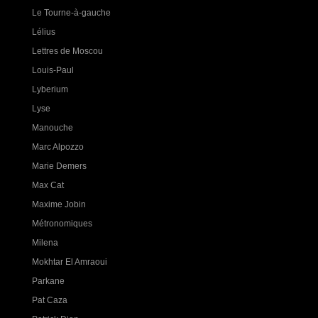
Le Tourne-à-gauche
Lélius
Lettres de Moscou
Louis-Paul
Lyberium
Lyse
Manouche
Marc Alpozzo
Marie Demers
Max Cat
Maxime Jobin
Métronomiques
Milena
Mokhtar El Amraoui
Parkane
Pat Caza