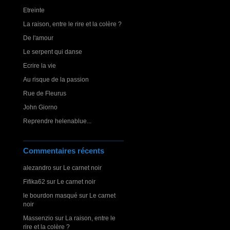
Etreinte
La raison, entre le rire et la colère ?
De l'amour
Le serpent qui danse
Ecrire la vie
Au risque de la passion
Rue de Fleurus
John Giorno
Reprendre helenablue...
Commentaires récents
alezandro
sur
Le carnet noir
Fifika62
sur
Le carnet noir
le bourdon masqué
sur
Le carnet
noir
Massenzio
sur
La raison, entre le
rire et la colère ?