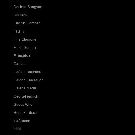
Docteur Sangsue
Dodikev
Eric Mc Comber
Feuilly
Fine Stagione
Flash Gordon
Françoise
Gaëtan
Gaétan Bouchard
Galerie Emeraude
Galerie Naclil
Georg-Fiedrich
Guess Who
Henri Zerdoun
IsaBercée
Isbid