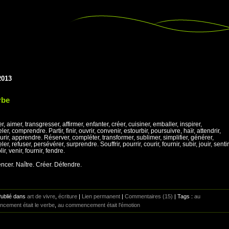
2013
rbe
, aimer, transgresser, affirmer, enfanter, créer, cuisiner, emballer, inspirer,
er, comprendre. Partir, finir, ouvrir, convenir, estourbir, poursuivre, haïr, attendrir,
ourir, apprendre. Réserver, compléter, transformer, sublimer, simplifier, générer,
er, refuser, persévérer, surprendre. Souffrir, pourrir, courir, fournir, subir, jouir, sentir
r, venir, fournir, fendre.
er. Naître. Créer. Défendre.
Publié dans
art de vivre
,
écriture
|
Lien permanent
|
Commentaires (15)
| Tags :
au
cement était le verbe
,
au commencement était l'émotion