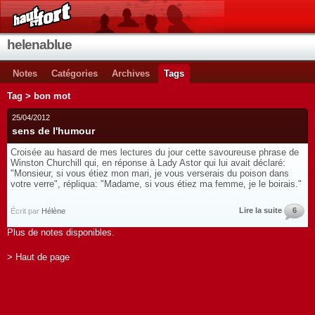
helenablue
Notes
Catégories
Archives
Tags
Tag > bon mot
25/04/2012
sens de l'humour
Croisée au hasard de mes lectures du jour cette savoureuse phrase de
Winston Churchill qui, en réponse à Lady Astor qui lui avait déclaré:
"Monsieur, si vous étiez mon mari, je vous verserais du poison dans
votre verre", répliqua: "Madame, si vous étiez ma femme, je le boirais."
Lire la suite
6
Écrit par
Hélène
Plus de notes disponibles.
> Haut de page