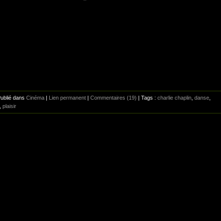
Publié dans
Cinéma
|
Lien permanent
|
Commentaires (19)
| Tags :
charlie chaplin
,
danse
,
,
plaisir