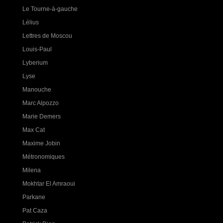
Le Tourne-à-gauche
Lélius
Lettres de Moscou
Louis-Paul
Lyberium
Lyse
Manouche
Marc Alpozzo
Marie Demers
Max Cat
Maxime Jobin
Métronomiques
Milena
Mokhtar El Amraoui
Parkane
Pat Caza