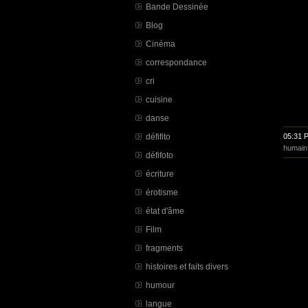
Bande Dessinée
Blog
Cinéma
correspondance
cri
cuisine
danse
défifito
05:31 
humain
défifoto
écriture
érotisme
état d'âme
Film
fragments
histoires et faits divers
humour
langue