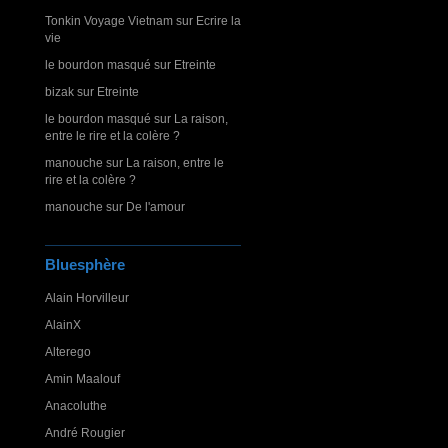
Tonkin Voyage Vietnam
sur
Ecrire la
vie
le bourdon masqué
sur
Etreinte
bizak
sur
Etreinte
le bourdon masqué
sur
La raison,
entre le rire et la colère ?
manouche
sur
La raison, entre le
rire et la colère ?
manouche
sur
De l'amour
Bluesphère
Alain Horvilleur
AlainX
Alterego
Amin Maalouf
Anacoluthe
André Rougier