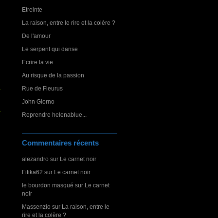
Etreinte
La raison, entre le rire et la colère ?
De l'amour
Le serpent qui danse
Ecrire la vie
Au risque de la passion
Rue de Fleurus
John Giorno
Reprendre helenablue...
Commentaires récents
alezandro
sur
Le carnet noir
Fifika62
sur
Le carnet noir
le bourdon masqué
sur
Le carnet
noir
Massenzio
sur
La raison, entre le
rire et la colère ?