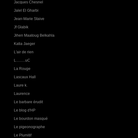
Jacques Chesnel
Jalel El Gharbi
Jean-Marie Staive
Jf Glabik
Jihen Maatoug Belkahla
Katia Jaeger
L'air de rien
L..........uC
La Rouge
Lascaux Hall
Laure k.
Laurence
Le barbare érudit
Le blog d'HP
Le bourdon masqué
Le pigeonographe
Le Plumitif