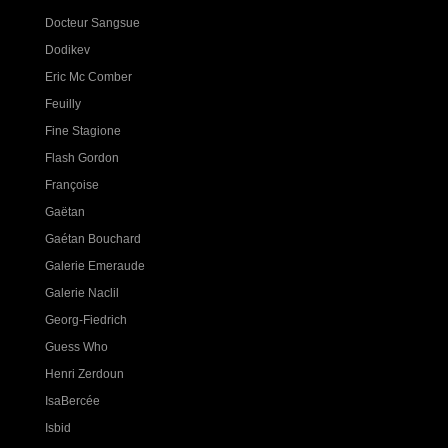
Docteur Sangsue
Dodikev
Eric Mc Comber
Feuilly
Fine Stagione
Flash Gordon
Françoise
Gaëtan
Gaétan Bouchard
Galerie Emeraude
Galerie Naclil
Georg-Fiedrich
Guess Who
Henri Zerdoun
IsaBercée
Isbid