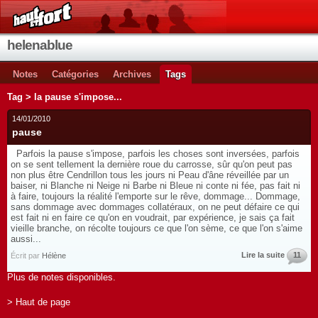
helenablue
Notes
Catégories
Archives
Tags
Tag > la pause s'impose...
14/01/2010
pause
Parfois la pause s'impose, parfois les choses sont inversées, parfois
on se sent tellement la dernière roue du carrosse, sûr qu'on peut pas
non plus être Cendrillon tous les jours ni Peau d'âne réveillée par un
baiser, ni Blanche ni Neige ni Barbe ni Bleue ni conte ni fée, pas fait ni
à faire, toujours la réalité l'emporte sur le rêve, dommage... Dommage,
sans dommage avec dommages collatéraux, on ne peut défaire ce qui
est fait ni en faire ce qu'on en voudrait, par expérience, je sais ça fait
vieille branche, on récolte toujours ce que l'on sème, ce que l'on s'aime
aussi...
Lire la suite
11
Écrit par
Hélène
Plus de notes disponibles.
> Haut de page