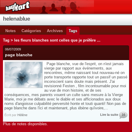
helenablue
Notes
Catégories
Archives
Tags
Tag > les fleurs blanches sont celles que je préfère ...
06/07/2009
page blanche
Page blanche, vue de l'esprit, on n'est jamais
vierge par rapport aux événements, aux
rencontres, même naissant tout nouveau-né on
porte transporte rapporte tout un passif un passé
inconscient sans doute mais présent. J'ai
revisionné Festen , film incontournable pour moi
au vue de mon histoire, et de ses
conséquences, mes parents vouent un culte sans mesure à la Vierge
Marie, moi je me débats avec le diable et ses afficionados aux doux
noms d'angoisse culpabilité perversité honte et touti quanti! Non pas de
page blanche dans l'ici et maintenant, plus ébène qu'ivoire,...
Lire la suite
16
Écrit par
Hélène
Plus de notes disponibles.