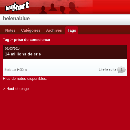
helenablue
Notes
Catégories
Archives
Tags
Tag > prise de conscience
07/03/2014
14 millions de cris
Lire la suite
1
Écrit par
Hélène
Plus de notes disponibles.
> Haut de page