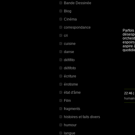
Bande Dessinée
Blog
Cinéma
correspondance
Parfois
désespo
cri
orchest
espoirs
cuisine
aspire 
quotidie
danse
défifito
défifoto
écriture
érotisme
état d'âme
22:46 |
humain
Film
fragments
histoires et faits divers
humour
langue