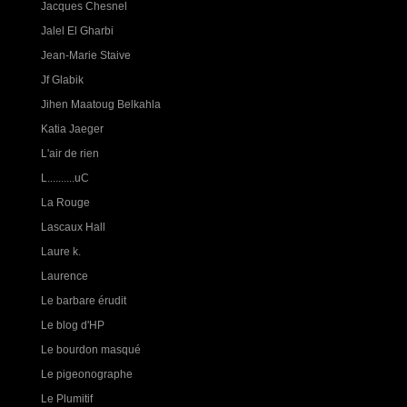
Jacques Chesnel
Jalel El Gharbi
Jean-Marie Staive
Jf Glabik
Jihen Maatoug Belkahla
Katia Jaeger
L'air de rien
L..........uC
La Rouge
Lascaux Hall
Laure k.
Laurence
Le barbare érudit
Le blog d'HP
Le bourdon masqué
Le pigeonographe
Le Plumitif