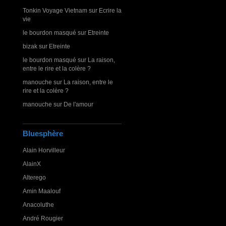
Tonkin Voyage Vietnam
sur
Ecrire la
vie
le bourdon masqué
sur
Etreinte
bizak
sur
Etreinte
le bourdon masqué
sur
La raison,
entre le rire et la colère ?
manouche
sur
La raison, entre le
rire et la colère ?
manouche
sur
De l'amour
Bluesphère
Alain Horvilleur
AlainX
Alterego
Amin Maalouf
Anacoluthe
André Rougier