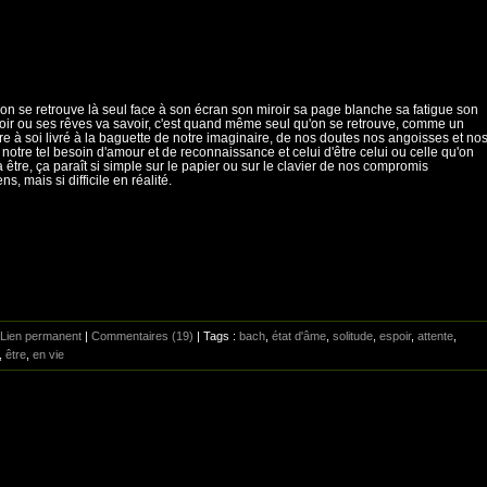
 on se retrouve là seul face à son écran son miroir sa page blanche sa fatigue son
ir ou ses rêves va savoir, c'est quand même seul qu'on se retrouve, comme un
re à soi livré à la baguette de notre imaginaire, de nos doutes nos angoisses et no
 notre tel besoin d'amour et de reconnaissance et celui d'être celui ou celle qu'on
à être, ça paraît si simple sur le papier ou sur le clavier de nos compromis
ns, mais si difficile en réalité.
Lien permanent
|
Commentaires (19)
| Tags :
bach
,
état d'âme
,
solitude
,
espoir
,
attente
,
,
être
,
en vie