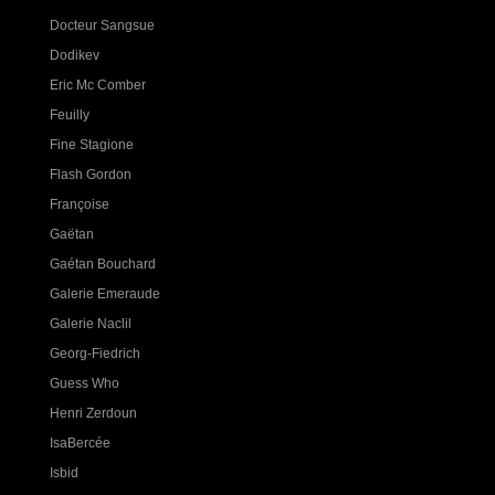
Docteur Sangsue
Dodikev
Eric Mc Comber
Feuilly
Fine Stagione
Flash Gordon
Françoise
Gaëtan
Gaétan Bouchard
Galerie Emeraude
Galerie Naclil
Georg-Fiedrich
Guess Who
Henri Zerdoun
IsaBercée
Isbid