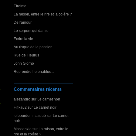
Etreinte
La raison, entre le rire et la colère ?
De l'amour
Le serpent qui danse
s
Ecrire la vie
Au risque de la passion
Rue de Fleurus
John Giorno
Reprendre helenablue...
Commentaires récents
alezandro
sur
Le carnet noir
Fifika62
sur
Le carnet noir
le bourdon masqué
sur
Le carnet
noir
Massenzio
sur
La raison, entre le
rire et la colère ?