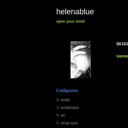
helenablue
open your mind
26/12/
samed
Catégories
amitié
architecture
art
art de vivre