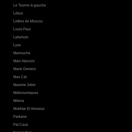
Le Tourne-à-gauche
Lélius
Lettres de Moscou
Louis-Paul
Lyberium
Lyse
Manouche
Marc Alpozzo
Marie Demers
Max Cat
Maxime Jobin
Métronomiques
Milena
Mokhtar El Amraoui
Parkane
Pat Caza