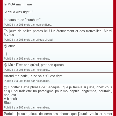
le MOA mammaire
"Artaud was right!!"
le parasite de "humhum"
Publié il y a 206 mois par jean-philippe.
Toujours de belles photos ici ! Un étonnement et des trouvailles. Merci
à vous.
Publié il y a 206 mois par briigtte giraud.
@ anne:
:-)
Publié il y a 206 mois par helenablue.
@ Mû : P'tet ben qu'oui, ptet ben qu'non...
Publié il y a 206 mois par helenablue.
Artaud me parle, je ne sais s'il est right...
Publié il y a 206 mois par helenablue.
@ Brigitte: Cette phrase de Sénéque , que je trouve si juste, chez vous
et qui pourrait être un paradigme pour moi depuis longtemps, pourrait ,
non, est.
A bientôt.
Blue
Publié il y a 206 mois par helenablue.
Parfois, je suis jaloux de certaines photos que j'aurais voulu et aimer