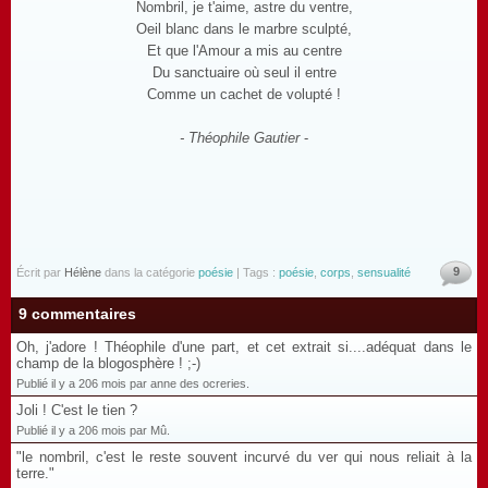
Nombril, je t'aime, astre du ventre,
Oeil blanc dans le marbre sculpté,
Et que l'Amour a mis au centre
Du sanctuaire où seul il entre
Comme un cachet de volupté !
- Théophile Gautier
-
9
Écrit par
Hélène
dans la catégorie
poésie
| Tags :
poésie
,
corps
,
sensualité
9 commentaires
Oh, j'adore ! Théophile d'une part, et cet extrait si....adéquat dans le
champ de la blogosphère ! ;-)
Publié il y a 206 mois par anne des ocreries.
Joli ! C'est le tien ?
Publié il y a 206 mois par Mû.
"le nombril, c'est le reste souvent incurvé du ver qui nous reliait à la
terre."