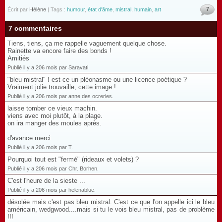
7
Écrit par
Hélène
| Tags :
humour
,
état d'âme
,
mistral
,
humain
,
art
7 commentaires
Tiens, tiens, ça me rappelle vaguement quelque chose.
Rainette va encore faire des bonds !
Amitiés
Publié il y a 206 mois par Saravati.
"bleu mistral" ! est-ce un pléonasme ou une licence poétique ?
Vraiment jolie trouvaille, cette image !
Publié il y a 206 mois par anne des ocreries.
laisse tomber ce vieux machin.
viens avec moi plutôt, à la plage.
on ira manger des moules après.
d'avance merci
Publié il y a 206 mois par T.
Pourquoi tout est "fermé" (rideaux et volets) ?
Publié il y a 206 mois par Chr. Borhen.
C'est l'heure de la sieste ...
Publié il y a 206 mois par helenablue.
désolée mais c'est pas bleu mistral. C'est ce que l'on appelle ici le bleu
américain, wedgwood....mais si tu le vois bleu mistral, pas de problème
!!!