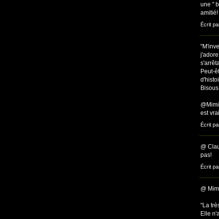
une " 
amitié!
Écrit pa
"M'inve
j'adore
s'arrêt
Peut-êt
d'histoi
Bisous 
@Mimi 
est vra
Écrit p
@ Claud
pas!
Écrit pa
@ Mimi
"La trè
Elle n'