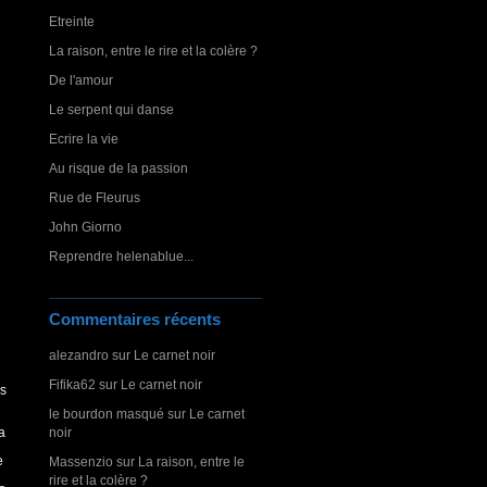
Etreinte
La raison, entre le rire et la colère ?
De l'amour
Le serpent qui danse
Ecrire la vie
Au risque de la passion
Rue de Fleurus
John Giorno
Reprendre helenablue...
Commentaires récents
alezandro
sur
Le carnet noir
Fifika62
sur
Le carnet noir
es
le bourdon masqué
sur
Le carnet
noir
a
e
Massenzio
sur
La raison, entre le
rire et la colère ?