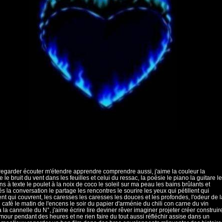
regarder écouter m'étendre apprendre comprendre aussi, j'aime la couleur la
 le bruit du vent dans les feuilles et celui du ressac, la poésie le piano la guitare l
s à texte le poulet à la noix de coco le soleil sur ma peau les bains brûlants et
s la conversation le partage les rencontres le sourire les yeux qui pétillent qui
nt qui couvrent, les caresses les caresses les douces et les profondes, l'odeur de l
u café le matin de l'encens le soir du papier d'arménie du chili con carne du vin
 la cannelle du N°, j'aime écrire lire deviner rêver imaginer projeter créer construir
'amour pendant des heures et ne rien faire du tout aussi réfléchir assise dans un