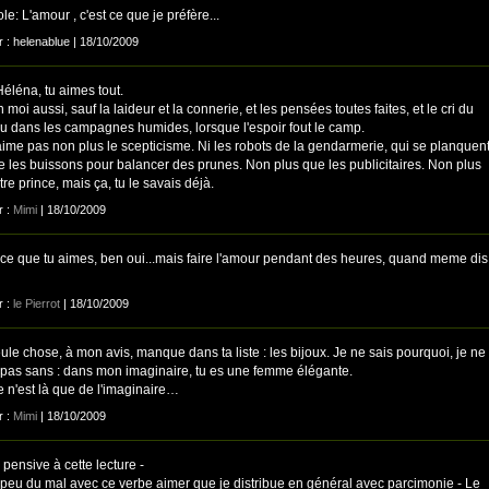
e: L'amour , c'est ce que je préfère...
r : helenablue | 18/10/2009
Héléna, tu aimes tout.
 moi aussi, sauf la laideur et la connerie, et les pensées toutes faites, et le cri du
u dans les campagnes humides, lorsque l'espoir fout le camp.
aime pas non plus le scepticisme. Ni les robots de la gendarmerie, qui se planquen
re les buissons pour balancer des prunes. Non plus que les publicitaires. Non plus
re prince, mais ça, tu le savais déjà.
r :
Mimi
| 18/10/2009
 ce que tu aimes, ben oui...mais faire l'amour pendant des heures, quand meme dis
r :
le Pierrot
| 18/10/2009
le chose, à mon avis, manque dans ta liste : les bijoux. Je ne sais pourquoi, je ne
s pas sans : dans mon imaginaire, tu es une femme élégante.
e n'est là que de l'imaginaire…
r :
Mimi
| 18/10/2009
 pensive à cette lecture -
n peu du mal avec ce verbe aimer que je distribue en général avec parcimonie - Le