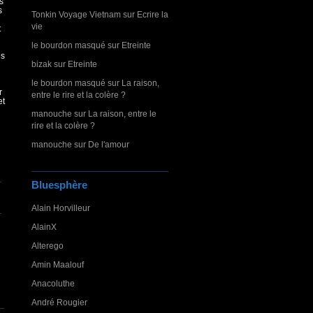
s
s
Tonkin Voyage Vietnam
sur
Ecrire la
vie
t
le bourdon masqué
sur
Etreinte
es
bizak
sur
Etreinte
le bourdon masqué
sur
La raison,
r
entre le rire et la colère ?
et
manouche
sur
La raison, entre le
rire et la colère ?
manouche
sur
De l'amour
Bluesphère
Alain Horvilleur
AlainX
Alterego
Amin Maalouf
Anacoluthe
André Rougier