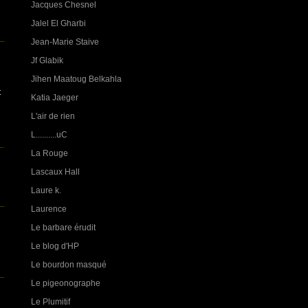
Jacques Chesnel
Jalel El Gharbi
Jean-Marie Staive
Jf Glabik
Jihen Maatoug Belkahla
t
Katia Jaeger
L'air de rien
L..........uC
La Rouge
Lascaux Hall
Laure k.
Laurence
Le barbare érudit
Le blog d'HP
Le bourdon masqué
Le pigeonographe
Le Plumitif