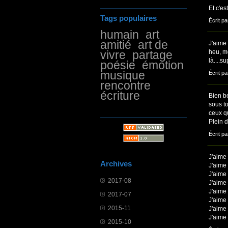
Et c'es
Tags populaires
Écrit pa
humain
art
amitié
art de
J'aime 
vivre
partage
heu, mo
là....s
poésie
émotion
musique
Écrit pa
rencontre
écriture
Bien be
sous to
ceux qu
Plein 
Écrit pa
J'aime 
Archives
J'aime 
J'aime 
2017-08
J'aime 
J'aime 
2017-07
J'aime
2015-11
J'aime 
J'aime 
2015-10