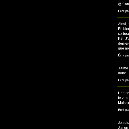
@ Carol
Écrit pa
Ainsi, 
Eh bien
corbea
PS : J'
derriè
que not
Écrit pa
J'aime
donc...
Écrit pa
Une seu
te voi
Mais c
Écrit pa
Je suis
J'ai u