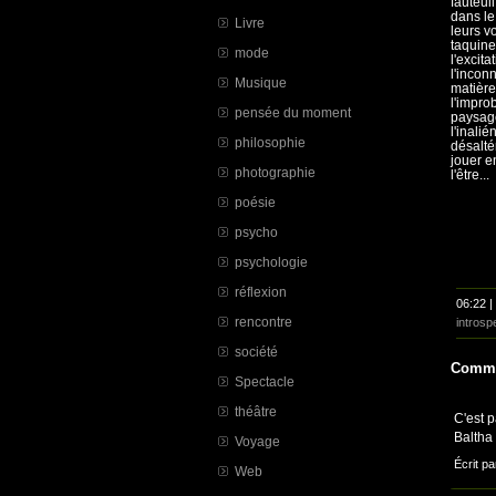
fauteui
dans le
Livre
leurs v
taquine
mode
l'excit
l'incon
Musique
matières
l'impro
pensée du moment
paysage
l'inali
philosophie
désalté
jouer e
photographie
l'être...
poésie
psycho
psychologie
réflexion
06:22 |
rencontre
introsp
société
Comme
Spectacle
théâtre
C'est p
Baltha
Voyage
Écrit pa
Web