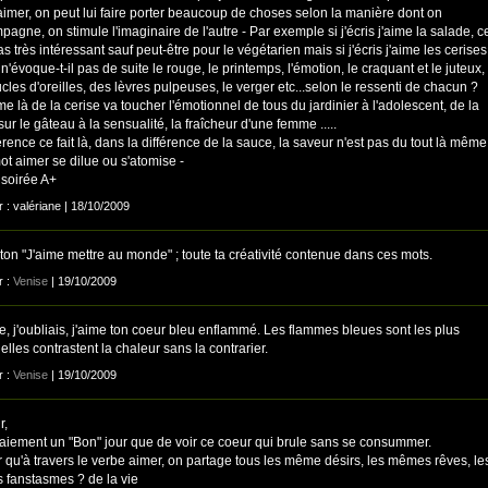
aimer, on peut lui faire porter beaucoup de choses selon la manière dont on
pagne, on stimule l'imaginaire de l'autre - Par exemple si j'écris j'aime la salade, c
as très intéressant sauf peut-être pour le végétarien mais si j'écris j'aime les cerises
t n'évoque-t-il pas de suite le rouge, le printemps, l'émotion, le craquant et le juteux,
cles d'oreilles, des lèvres pulpeuses, le verger etc...selon le ressenti de chacun ?
me là de la cerise va toucher l'émotionnel de tous du jardinier à l'adolescent, de la
sur le gâteau à la sensualité, la fraîcheur d'une femme .....
érence ce fait là, dans la différence de la sauce, la saveur n'est pas du tout là même
ot aimer se dilue ou s'atomise -
soirée A+
r : valériane | 18/10/2009
ton "J'aime mettre au monde" ; toute ta créativité contenue dans ces mots.
r :
Venise
| 19/10/2009
te, j'oubliais, j'aime ton coeur bleu enflammé. Les flammes bleues sont les plus
 elles contrastent la chaleur sans la contrarier.
r :
Venise
| 19/10/2009
r,
vraiement un "Bon" jour que de voir ce coeur qui brule sans se consummer.
r qu'à travers le verbe aimer, on partage tous les même désirs, les mêmes rêves, le
fanstasmes ? de la vie