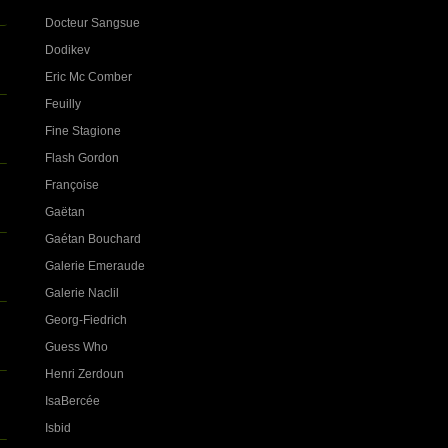
Docteur Sangsue
Dodikev
Eric Mc Comber
Feuilly
Fine Stagione
Flash Gordon
Françoise
Gaëtan
Gaétan Bouchard
Galerie Emeraude
Galerie Naclil
Georg-Fiedrich
Guess Who
Henri Zerdoun
IsaBercée
Isbid