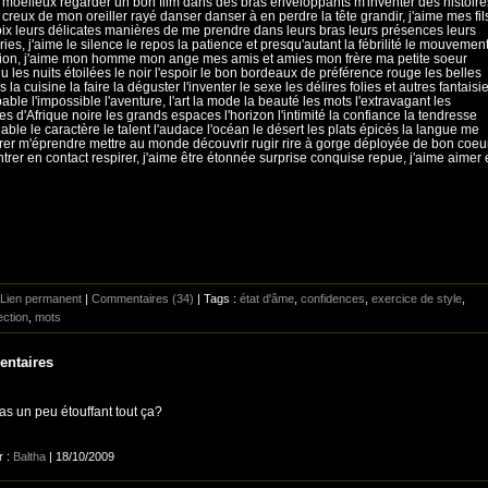
l moelleux regarder un bon film dans des bras enveloppants m'inventer des histoire
 creux de mon oreiller rayé danser danser à en perdre la tête grandir, j'aime mes fil
oix leurs délicates manières de me prendre dans leurs bras leurs présences leurs
ries, j'aime le silence le repos la patience et presqu'autant la fébrilité le mouvemen
ation, j'aime mon homme mon ange mes amis et amies mon frère ma petite soeur
nu les nuits étoilées le noir l'espoir le bon bordeaux de préférence rouge les belles
 la cuisine la faire la déguster l'inventer le sexe les délires folies et autres fantaisi
bable l'impossible l'aventure, l'art la mode la beauté les mots l'extravagant les
s d'Afrique noire les grands espaces l'horizon l'intimité la confiance la tendresse
énable le caractère le talent l'audace l'océan le désert les plats épicés la langue me
rer m'éprendre mettre au monde découvrir rugir rire à gorge déployée de bon coeu
ntrer en contact respirer, j'aime être étonnée surprise conquise repue, j'aime aimer 
Lien permanent
|
Commentaires (34)
| Tags :
état d'âme
,
confidences
,
exercice de style
,
ection
,
mots
ntaires
as un peu étouffant tout ça?
r :
Baltha
| 18/10/2009