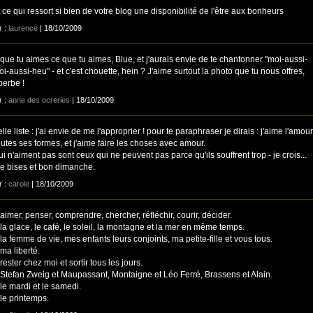
t ce qui ressort si bien de votre blog une disponibilité de l'être aux bonheurs
r :
laurence
| 18/10/2009
que tu aimes ce que tu aimes, Blue, et j'aurais envie de te chantonner "moi-aussi-
i-aussi-heu" - et c'est chouette, hein ? J'aime surtout la photo que tu nous offres,
uperbe !
r :
anne des ocreries
| 18/10/2009
lle liste : j'ai envie de me l'approprier ! pour te paraphraser je dirais : j'aime l'amour
utes ses formes, et j'aime faire les choses avec amour.
i n'aiment pas sont ceux qui ne peuvent pas parce qu'ils souffrent trop - je crois...
de bises et bon dimanche.
r :
carole
| 18/10/2009
aimer, penser, comprendre, chercher, réfléchir, courir, décider.
la glace, le café, le soleil, la montagne et la mer en même temps.
la femme de vie, mes enfants leurs conjoints, ma petite-fille et vous tous.
ma liberté.
rester chez moi et sortir tous les jours.
 Stefan Zweig et Maupassant, Montaigne et Léo Ferré, Brassens et Alain.
le mardi et le samedi.
le printemps.