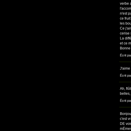
verbe 
l'accom
n'est p
ce frui
les bou
Ce j'ai
cerise 
La diff
et ce m
Bonne 
Écrit pa
J'aime 
Écrit pa
Ah, flû
belles,
Écrit pa
Bonjou
c'est 
DE voi
mËmes 