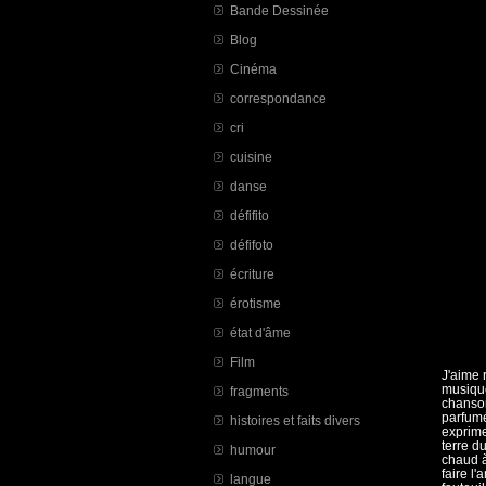
Bande Dessinée
Blog
Cinéma
correspondance
cri
cuisine
danse
défifito
défifoto
écriture
érotisme
état d'âme
Film
J'aime 
musique
fragments
chanson
parfumé
histoires et faits divers
exprime
terre d
humour
chaud à
faire l
langue