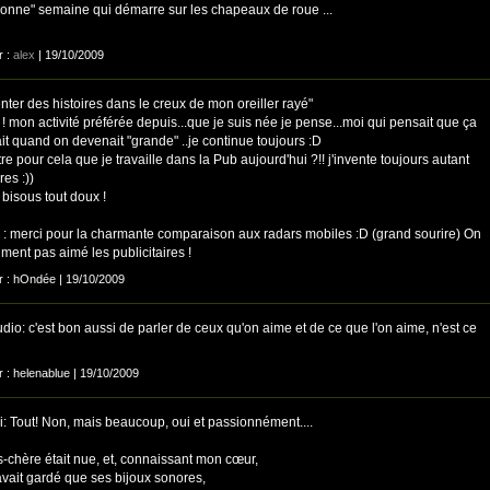
bonne" semaine qui démarre sur les chapeaux de roue ...
r :
alex
| 19/10/2009
nter des histoires dans le creux de mon oreiller rayé"
 ! mon activité préférée depuis...que je suis née je pense...moi qui pensait que ça
ait quand on devenait "grande" ..je continue toujours :D
re pour cela que je travaille dans la Pub aujourd'hui ?!! j'invente toujours autant
res :))
bisous tout doux !
: merci pour la charmante comparaison aux radars mobiles :D (grand sourire) On
iment pas aimé les publicitaires !
ar : hOndée | 19/10/2009
io: c'est bon aussi de parler de ceux qu'on aime et de ce que l'on aime, n'est ce
r : helenablue | 19/10/2009
: Tout! Non, mais beaucoup, oui et passionnément....
s-chère était nue, et, connaissant mon cœur,
avait gardé que ses bijoux sonores,