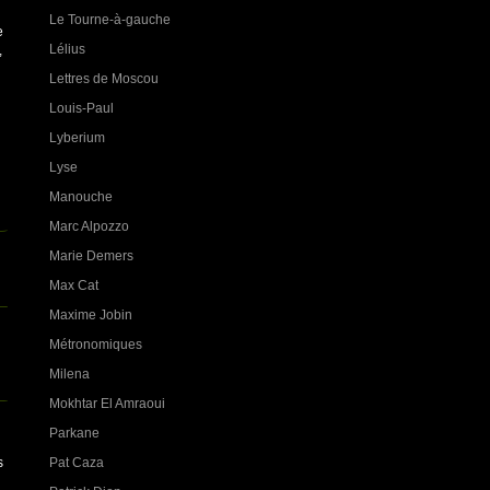
Le Tourne-à-gauche
e
Lélius
,
Lettres de Moscou
Louis-Paul
Lyberium
Lyse
Manouche
Marc Alpozzo
Marie Demers
Max Cat
Maxime Jobin
Métronomiques
Milena
Mokhtar El Amraoui
Parkane
Pat Caza
s