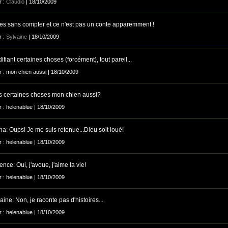
r :
Claudio
| 18/10/2009
es sans compter et ce n'est pas un conte apparemment !
r :
Sylvaine
| 18/10/2009
fiant certaines choses (forcément), tout pareil...
ar : mon chien aussi | 18/10/2009
s certaines choses mon chien aussi?
r : helenablue | 18/10/2009
a: Oups! Je me suis retenue...Dieu soit loué!
r : helenablue | 18/10/2009
ce: Oui, j'avoue, j'aime la vie!
r : helenablue | 18/10/2009
ine: Non, je raconte pas d'histoires...
r : helenablue | 18/10/2009