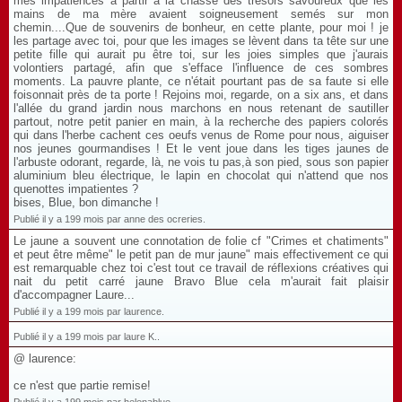
mes impatiences à partir à la chasse des trésors savoureux que les
mains de ma mère avaient soigneusement semés sur mon
chemin....Que de souvenirs de bonheur, en cette plante, pour moi ! je
les partage avec toi, pour que les images se lèvent dans ta tête sur une
petite fille qui aurait pu être toi, sur les joies simples que j'aurais
volontiers partagé, afin que s'efface l'influence de ces sombres
moments. La pauvre plante, ce n'était pourtant pas de sa faute si elle
foisonnait près de ta porte ! Rejoins moi, regarde, on a six ans, et dans
l'allée du grand jardin nous marchons en nous retenant de sautiller
partout, notre petit panier en main, à la recherche des papiers colorés
qui dans l'herbe cachent ces oeufs venus de Rome pour nous, aiguiser
nos jeunes gourmandises ! Et le vent joue dans les tiges jaunes de
l'arbuste odorant, regarde, là, ne vois tu pas,à son pied, sous son papier
aluminium bleu électrique, le lapin en chocolat qui n'attend que nos
quenottes impatientes ?
bises, Blue, bon dimanche !
Publié il y a 199 mois par anne des ocreries.
Le jaune a souvent une connotation de folie cf "Crimes et chatiments"
et peut être même" le petit pan de mur jaune" mais effectivement ce qui
est remarquable chez toi c'est tout ce travail de réflexions créatives qui
nait du petit carré jaune Bravo Blue cela m'aurait fait plaisir
d'accompagner Laure...
Publié il y a 199 mois par laurence.
Publié il y a 199 mois par laure K..
@ laurence:
ce n'est que partie remise!