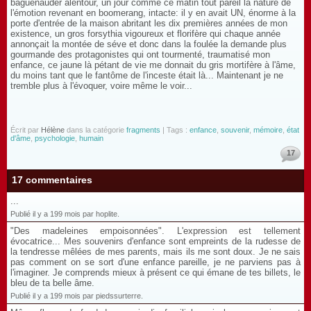
baguenauder alentour, un jour comme ce matin tout pareil la nature de
l'émotion revenant en boomerang, intacte: il y en avait UN, énorme à la
porte d'entrée de la maison abritant les dix premières années de mon
existence, un gros forsythia vigoureux et florifère qui chaque année
annonçait la montée de séve et donc dans la foulée la demande plus
gourmande des protagonistes qui ont tourmenté, traumatisé mon
enfance, ce jaune là pétant de vie me donnait du gris mortifère à l'âme,
du moins tant que le fantôme de l'inceste était là... Maintenant je ne
tremble plus à l'évoquer, voire même le voir...
Écrit par
Hélène
dans la catégorie
fragments
| Tags :
enfance
,
souvenir
,
mémoire
,
état
d'âme
,
psychologie
,
humain
17
17 commentaires
...
Publié il y a 199 mois par hoplite.
"Des madeleines empoisonnées". L'expression est tellement
évocatrice... Mes souvenirs d'enfance sont empreints de la rudesse de
la tendresse mêlées de mes parents, mais ils me sont doux. Je ne sais
pas comment on se sort d'une enfance pareille, je ne parviens pas à
l'imaginer. Je comprends mieux à présent ce qui émane de tes billets, le
bleu de ta belle âme.
Publié il y a 199 mois par piedssurterre.