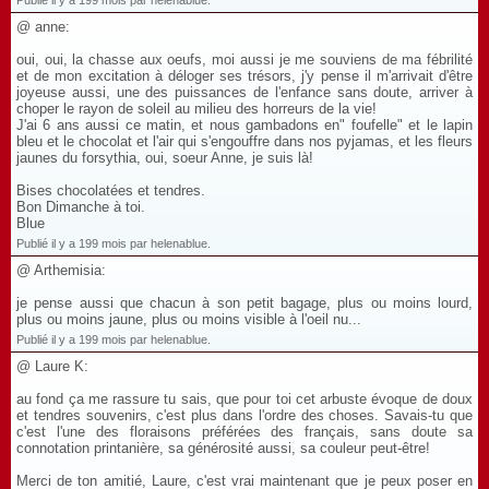
Publié il y a 199 mois par helenablue.
@ anne:
oui, oui, la chasse aux oeufs, moi aussi je me souviens de ma fébrilité
et de mon excitation à déloger ses trésors, j'y pense il m'arrivait d'être
joyeuse aussi, une des puissances de l'enfance sans doute, arriver à
choper le rayon de soleil au milieu des horreurs de la vie!
J'ai 6 ans aussi ce matin, et nous gambadons en" foufelle" et le lapin
bleu et le chocolat et l'air qui s'engouffre dans nos pyjamas, et les fleurs
jaunes du forsythia, oui, soeur Anne, je suis là!
Bises chocolatées et tendres.
Bon Dimanche à toi.
Blue
Publié il y a 199 mois par helenablue.
@ Arthemisia:
je pense aussi que chacun à son petit bagage, plus ou moins lourd,
plus ou moins jaune, plus ou moins visible à l'oeil nu...
Publié il y a 199 mois par helenablue.
@ Laure K:
au fond ça me rassure tu sais, que pour toi cet arbuste évoque de doux
et tendres souvenirs, c'est plus dans l'ordre des choses. Savais-tu que
c'est l'une des floraisons préférées des français, sans doute sa
connotation printanière, sa générosité aussi, sa couleur peut-être!
Merci de ton amitié, Laure, c'est vrai maintenant que je peux poser en