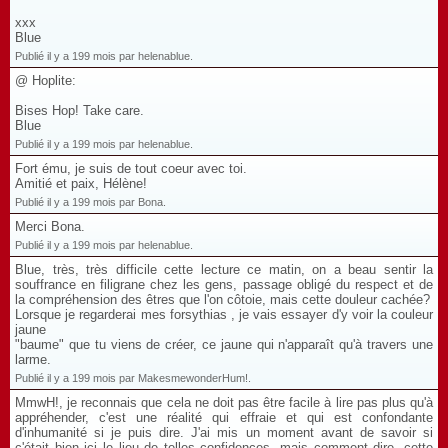
xxx
Blue
Publié il y a 199 mois par helenablue.
@ Hoplite:
Bises Hop! Take care.
Blue
Publié il y a 199 mois par helenablue.
Fort ému, je suis de tout coeur avec toi.
Amitié et paix, Hélène!
Publié il y a 199 mois par Bona.
Merci Bona.
Publié il y a 199 mois par helenablue.
Blue, très, très difficile cette lecture ce matin, on a beau sentir la
souffrance en filigrane chez les gens, passage obligé du respect et de
la compréhension des êtres que l'on côtoie, mais cette douleur cachée?
Lorsque je regarderai mes forsythias , je vais essayer d'y voir la couleur
jaune
"baume" que tu viens de créer, ce jaune qui n'apparaît qu'à travers une
larme.
Publié il y a 199 mois par MakesmewonderHum!.
MmwH!, je reconnais que cela ne doit pas être facile à lire pas plus qu'à
appréhender, c'est une réalité qui effraie et qui est confondante
d'inhumanité si je puis dire. J'ai mis un moment avant de savoir si
c'était bien ici le lieu de telles confidences, mais comment dire, cette