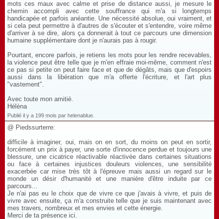
mots ces maux avec calme et prise de distance aussi, je mesure le
chemin accompli avec cette souffrance qui m'a si longtemps
handicapée et parfois anéantie. Une nécessité absolue, oui vraiment, et
si cela peut permettre à d'autres de s'écouter et s'entendre, voire même
d'arriver à se dire, alors ça donnerait à tout ce parcours une dimension
humaine supplémentaire dont je n'aurais pas à rougir.
Pourtant, encore parfois, je retiens les mots pour les rendre recevables,
la violence peut être telle que je m'en effraie moi-même, comment n'est
ce pas si petite on peut faire face et que de dégâts, mais que d'espoirs
aussi dans la libération que m'a offerte l'écriture, et l'art plus
"vastement".
Avec toute mon amitié.
Hélèna
Publié il y a 199 mois par helenablue.
@ Piedssurterre:
difficile à imaginer, oui, mais on en sort, du moins on peut en sortir,
forcément un prix à payer, une sorte d'innocence perdue et toujours une
blessure, une cicatrice réactivable réactivée dans certaines situations
ou face à certaines injustices douleurs violences, une sensibilité
exacerbée car mise très tôt à l'épreuve mais aussi un regard sur le
monde un désir d'humanité et une manière d'être induite par ce
parcours...
Je n'ai pas eu le choix que de vivre ce que j'avais à vivre, et puis de
vivre avec ensuite, ça m'a construite telle que je suis maintenant avec
mes travers, nombreux et mes envies et cette énergie.
Merci de ta présence ici.