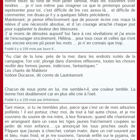
Même fleurs du fond de mon jardin familial, mais les souvenirs sont
tendres ... je n' ose même pas imaginer ce que le printemps pouvait
représenter pour toi, c'est difficile de lire ces aveux-là... et difficile de
commenter, me disais-je il y a quelques billets précèdents.
Maintenant, je pense effectivement que de pouvoir écrire ces maux là
relève d' une nécessité absolue, et d 'un courage arraché chaque jour
pour supplanter la douleur des blessures.
J' ai moins de déroutes aujourd' hui face à ces révélations et j'ai envie
de t'encourager sincèrement, Héléna... pour tous ceux et celles qui n'ont
pas encore encore pû poser les mots ... je n' en connais que trop.
Publié il y a 199 mois par laure K..
"Au clair de la lune, près de la mer, dans les endroits isolés de la
campagne, l'on voit, plongé dans d'amères réflexions, toutes les choses
revêtir des formes jaunes, indécises, fantastiques."
Les chants de Maldoror
Isidore Ducasse, dit comte de Lautréamont
Chacun de nous porte en lui, me semble-t-il, une couleur terrible. La
tienne l'est doublement car en plus elle crie à l'oeil.
Publié il y a 199 mois par Arthémisia.
Tant mieux, si tu ne trembles plus, parce que c'est un de mes arbustes
préférés ! il est porteur, chez moi, de tout à fait autre chose, et je me
souviens du sourire de ma mère, à leur floraison, quand elle chantonnait
en arrangeant dans un vase les tiges jaunes fraîchement coupées au
jardin de mon enfance.....ça annonçait les tous proches oeufs de
Pâques que j'aurais à chercher, certain matin, dans un ciel souvent pur
et bleu, mais froid, et je me souviens, l'anorak enfilé sur le pyjama, de