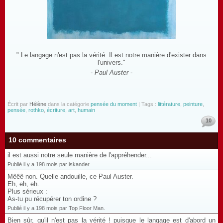
" Le langage n'est pas la vérité. Il est notre manière d'exister dans
l'univers."
-
Paul Auster
-
Écrit par
Hélène
dans la catégorie
pensée du moment
| Tags :
littérature
,
peinture
,
pensée
,
rothko
,
écriture
,
art
,
humain
10
10 commentaires
il est aussi notre seule manière de l'appréhender...
Publié il y a 198 mois par iskander.
Mêêê non. Quelle andouille, ce Paul Auster.
Eh, eh, eh.
Plus sérieux :
As-tu pu récupérer ton ordine ?
Publié il y a 198 mois par Top Floor Man.
Bien sûr, qu'il n'est pas la vérité ! puisque le langage est d'abord un