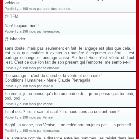
véhicule.
Publié il y a 198 mois par anne des ocreries.
@ TFM:
Nan! toujours rien!!
Publié il y a 198 mois par helenablue.
@ iskander:
sans doute, mais pas seulement en fait, le langage est plus que cela, il
est plus que matière à exister ou matière à exprimer ou être, il est
partage échange et ancrage aussi. Au fond Rien n'est vérité et Tout
l'est. C'est ce que l'on fait de son présent qui l'emporte, me semble-t-il!
Publié il y a 198 mois par helenablue.
"Le courage... c'est de chercher la vérité et de la dire."
Conditions Humaines - Marie Claude Pietragalla
Publié il y a 198 mois par laure K..
En vérité, je ne pense qu'à ton ordi ordi ordi ... je ne pense qu'à ton ordi,
ordi, ordi ...
Publié il y a 198 mois par Venise.
Est-il sec ? Est-il sain et sauf ? Tu nous tiens au courant hein ?
Publié il y a 198 mois par Venise.
Aagh! La vache, non Venise, il ne redémarre toujours pas... la poisse!!
Publié il y a 198 mois par helenablue.
Le language comble la distance entre les hommes, les rejoint dans leur