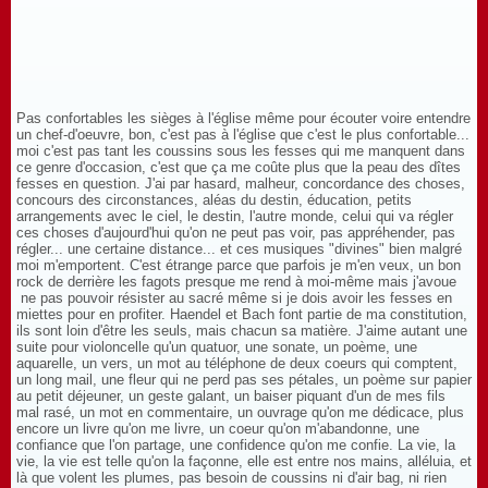
Pas confortables les sièges à l'église même pour écouter voire entendre
un chef-d'oeuvre, bon, c'est pas à l'église que c'est le plus confortable...
moi c'est pas tant les coussins sous les fesses qui me manquent dans
ce genre d'occasion, c'est que ça me coûte plus que la peau des dîtes
fesses en question. J'ai par hasard, malheur, concordance des choses,
concours des circonstances, aléas du destin, éducation, petits
arrangements avec le ciel, le destin, l'autre monde, celui qui va régler
ces choses d'aujourd'hui qu'on ne peut pas voir, pas appréhender, pas
régler... une certaine distance... et ces musiques "divines" bien malgré
moi m'emportent. C'est étrange parce que parfois je m'en veux, un bon
rock de derrière les fagots presque me rend à moi-même mais j'avoue
ne pas pouvoir résister au sacré même si je dois avoir les fesses en
miettes pour en profiter. Haendel et Bach font partie de ma constitution,
ils sont loin d'être les seuls, mais chacun sa matière. J'aime autant une
suite pour violoncelle qu'un quatuor, une sonate, un poème, une
aquarelle, un vers, un mot au téléphone de deux coeurs qui comptent,
un long mail, une fleur qui ne perd pas ses pétales, un poème sur papier
au petit déjeuner, un geste galant, un baiser piquant d'un de mes fils
mal rasé, un mot en commentaire, un ouvrage qu'on me dédicace, plus
encore un livre qu'on me livre, un coeur qu'on m'abandonne, une
confiance que l'on partage, une confidence qu'on me confie. La vie, la
vie, la vie est telle qu'on la façonne, elle est entre nos mains, alléluia, et
là que volent les plumes, pas besoin de coussins ni d'air bag, ni rien