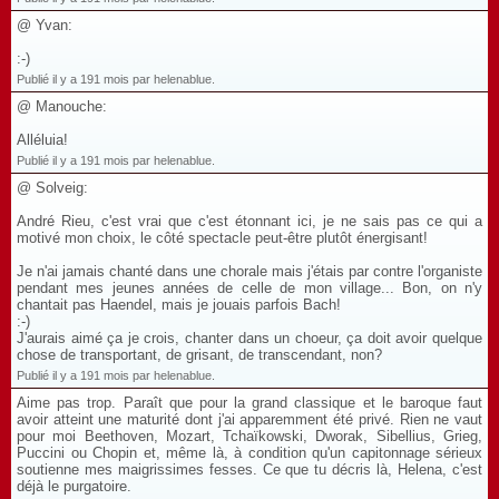
@ Yvan:
:-)
Publié il y a 191 mois par helenablue.
@ Manouche:
Alléluia!
Publié il y a 191 mois par helenablue.
@ Solveig:
André Rieu, c'est vrai que c'est étonnant ici, je ne sais pas ce qui a
motivé mon choix, le côté spectacle peut-être plutôt énergisant!
Je n'ai jamais chanté dans une chorale mais j'étais par contre l'organiste
pendant mes jeunes années de celle de mon village... Bon, on n'y
chantait pas Haendel, mais je jouais parfois Bach!
:-)
J'aurais aimé ça je crois, chanter dans un choeur, ça doit avoir quelque
chose de transportant, de grisant, de transcendant, non?
Publié il y a 191 mois par helenablue.
Aime pas trop. Paraît que pour la grand classique et le baroque faut
avoir atteint une maturité dont j'ai apparemment été privé. Rien ne vaut
pour moi Beethoven, Mozart, Tchaïkowski, Dworak, Sibellius, Grieg,
Puccini ou Chopin et, même là, à condition qu'un capitonnage sérieux
soutienne mes maigrissimes fesses. Ce que tu décris là, Helena, c'est
déjà le purgatoire.