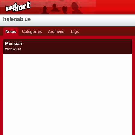
helenablue
Notes
Catégories
Archives
Tags
Messiah
28/11/2010