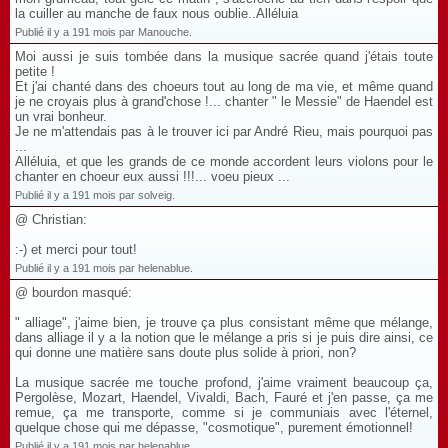
la cuiller au manche de faux nous oublie..Alléluia
Publié il y a 191 mois par Manouche.
Moi aussi je suis tombée dans la musique sacrée quand j'étais toute
petite !
Et j'ai chanté dans des choeurs tout au long de ma vie, et même quand
je ne croyais plus à grand'chose !... chanter " le Messie" de Haendel est
un vrai bonheur.
Je ne m'attendais pas à le trouver ici par André Rieu, mais pourquoi pas
...
Alléluia, et que les grands de ce monde accordent leurs violons pour le
chanter en choeur eux aussi !!!... voeu pieux ...
Publié il y a 191 mois par solveig.
@ Christian:
:-) et merci pour tout!
Publié il y a 191 mois par helenablue.
@ bourdon masqué:
" alliage", j'aime bien, je trouve ça plus consistant même que mélange,
dans alliage il y a la notion que le mélange a pris si je puis dire ainsi, ce
qui donne une matière sans doute plus solide à priori, non?
La musique sacrée me touche profond, j'aime vraiment beaucoup ça,
Pergolèse, Mozart, Haendel, Vivaldi, Bach, Fauré et j'en passe, ça me
remue, ça me transporte, comme si je communiais avec l'éternel,
quelque chose qui me dépasse, "cosmotique", purement émotionnel!
Publié il y a 191 mois par helenablue.