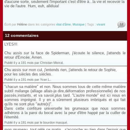
d'aucune sorte, seulement l'important c'est d'être à...la vie et recevoir la
vie de l'autre. Hum, euh, alléluia!
12
Écrit par
Hélène
dans les catégories
état d'âme
,
Musique
| Tags :
vivant
12 commentaires
LYES!!!
Chu assis sur la face de Spiderman, j'écoute le silence, j'attends le
retour d'Emcée, Amen.
Publié il y a 191 mois par Christian Mistral.
Chu assis sur mon cul, j'entends rien, j'attends le retour de Sophie,
pour les siècles des siècles.
Publié il y a 191 mois par Yvan L..
"chacun sa matière" et non. Nous sommes tous de cette même matière
subtil mélange (alliage allais-je dire,déformation professionnelle) de nos
passés,instants, et va savoir,plus tard. "L'autre monde" est ici nous en
sommes imprégné. Il y en a sûrement plusieurs imbriqués et qui fait
qu'ils ne sont plus "autre(s)".
Dans cette confiture universelle les grumeaux que nous sommes
adhérons à la paroi du bocal avec la peur d'être happé par la cuiller de
l'éternité.
Publié il y a 191 mois par le bourdon masqué.
mon grumeau, tout gélé ce matin , s'accroche au tien dans l'espoir que