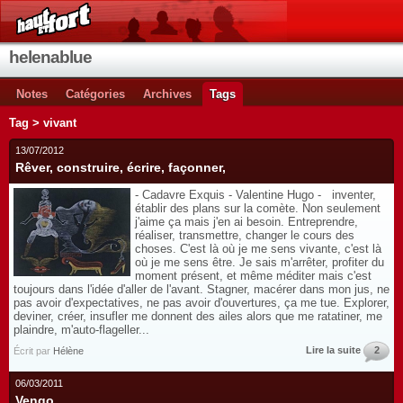
helenablue
Notes
Catégories
Archives
Tags
Tag > vivant
13/07/2012
Rêver, construire, écrire, façonner,
- Cadavre Exquis - Valentine Hugo - inventer,
établir des plans sur la comète. Non seulement
j'aime ça mais j'en ai besoin. Entreprendre,
réaliser, transmettre, changer le cours des
choses. C'est là où je me sens vivante, c'est là
où je me sens être. Je sais m'arrêter, profiter du
moment présent, et même méditer mais c'est
toujours dans l'idée d'aller de l'avant. Stagner, macérer dans mon jus, ne
pas avoir d'expectatives, ne pas avoir d'ouvertures, ça me tue. Explorer,
deviner, créer, insufler me donnent des ailes alors que me ratatiner, me
plaindre, m'auto-flageller...
Lire la suite
2
Écrit par
Hélène
06/03/2011
Vengo