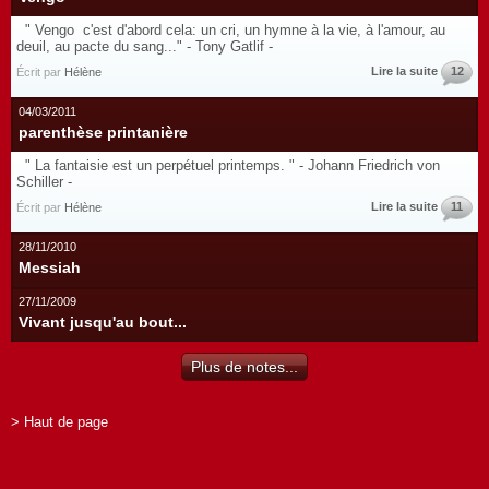
" Vengo c'est d'abord cela: un cri, un hymne à la vie, à l'amour, au
deuil, au pacte du sang..." - Tony Gatlif -
Lire la suite
12
Écrit par
Hélène
04/03/2011
parenthèse printanière
" La fantaisie est un perpétuel printemps. " - Johann Friedrich von
Schiller -
Lire la suite
11
Écrit par
Hélène
28/11/2010
Messiah
27/11/2009
Vivant jusqu'au bout...
Plus de notes...
> Haut de page