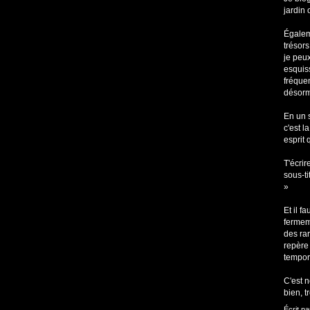
jardin 
Égaleme
trésors
je peux
esquiss
fréque
désorm
En un s
c'est 
esprit 
T'écrir
sous-ti
»
Et il f
fermeme
des ra
repère 
tempor
C'est 
bien, t
Écrit pa