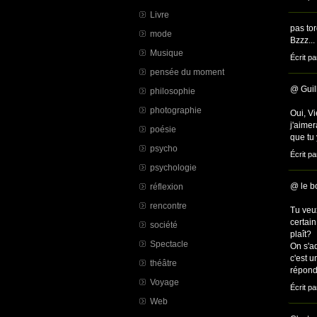
Livre
pas tor
mode
Bzzz...
Musique
Écrit p
pensée du moment
@ Guil
philosophie
photographie
Oui, Vi
j'aimer
poésie
que tu 
psycho
Écrit pa
psychologie
@ le b
réflexion
rencontre
Tu veux
certain
société
plaît?
Spectacle
On s'ad
c'est u
théâtre
répond
Voyage
Écrit pa
Web