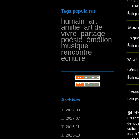
C'est u
Elle es
Tags populaires
Écrit pa
humain
art
amitié
art de
@ biza
vivre
partage
poésie
émotion
En quo
musique
Écrit pa
rencontre
écriture
Wow!
Génial,
Écrit pa
Presqu
Archives
Écrit pa
2017-08
@Hélé
C'est 
2017-07
de tous
2015-11
cultur
magnifi
2015-10