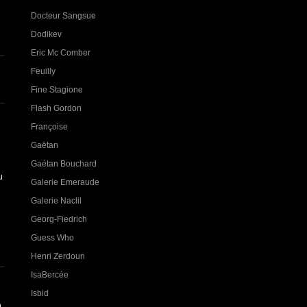
Docteur Sangsue
Dodikev
Eric Mc Comber
Feuilly
Fine Stagione
Flash Gordon
Françoise
Gaëtan
Gaétan Bouchard
u
Galerie Emeraude
Galerie Naclil
Georg-Fiedrich
Guess Who
Henri Zerdoun
IsaBercée
Isbid
n