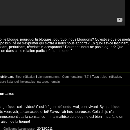
i je blogue, pourquoi tu blogues, pourquoi nous bloguons? Qu'est-ce que ce méd
e possibilité de s'exprimer qui s'offre à nous nous apporte? En quoi est-ce fascinant,
ssant, perturbant, révélateur, accaparant? Pourrions nous ne pas bloguer? Que
t-on dans cette relation particulière au monde?
Publié dans
Blog
,
réflexion
|
Lien permanent
|
Commentaires (52)
| Tags :
blog
,
réflexion
,
laure kalangel
,
helenablue
,
partage
,
humain
ntaires
agnifique, cette vidéo! C'est élégant, détendu, vrai, bon, vivant. Sympathique,
de vous voir, ta camarade et toi! Z'avez l'air très heureuses. Cela dit je n'ai
reusement pas ta constance — ma maîtrise du blogging est bien imparfaite en
aison de la tienne!
r :
Guillaume Lajeunesse
| 20/12/2011