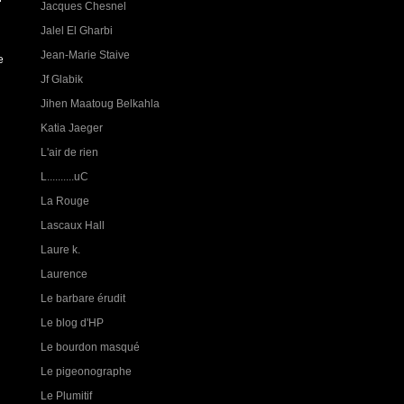
Jacques Chesnel
Jalel El Gharbi
Jean-Marie Staive
e
Jf Glabik
Jihen Maatoug Belkahla
Katia Jaeger
L'air de rien
L..........uC
La Rouge
Lascaux Hall
Laure k.
Laurence
Le barbare érudit
Le blog d'HP
Le bourdon masqué
Le pigeonographe
Le Plumitif