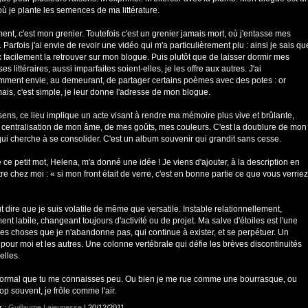
où je plante les semences de ma littérature.
nt, c'est mon grenier. Toutefois c'est un grenier jamais mort, où j'entasse mes
. Parfois j'ai envie de revoir une vidéo qui m'a particulièrement plu : ainsi je sais qu
 facilement la retrouver sur mon blogue. Puis plutôt que de laisser dormir mes
es littéraires, aussi imparfaites soient-elles, je les offre aux autres. J'ai
mment envie, au demeurant, de partager certains poèmes avec des potes : or
ais, c'est simple, je leur donne l'adresse de mon blogue.
ens, ce lieu implique un acte visant à rendre ma mémoire plus vive et brûlante,
la centralisation de mon âme, de mes goûts, mes couleurs. C'est la doublure de mon
qui cherche à se consolider. C'est un album souvenir qui grandit sans cesse.
e ce petit mot, Helena, m'a donné une idée ! Je viens d'ajouter, à la description en
tre chez moi : « si mon front était de verre, c'est en bonne partie ce que vous verriez
aut dire que je suis volatile de même que versatile. Instable relationnellement,
nt labile, changeant toujours d'activité ou de projet. Ma salve d'étoiles est l'une
res choses que je n'abandonne pas, qui continue à exister, et se perpétuer. Un
pour moi et les autres. Une colonne vertébrale qui défie les brèves discontinuités
elles.
normal que tu me connaisses peu. Ou bien je me rue comme une bourrasque, ou
rop souvent, je frôle comme l'air.
r :
Guillaume Lajeunesse
| 20/12/2011