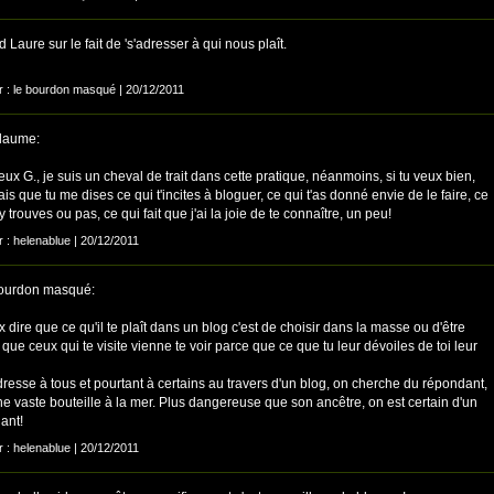
d Laure sur le fait de 's'adresser à qui nous plaît.
ar : le bourdon masqué | 20/12/2011
laume:
eux G., je suis un cheval de trait dans cette pratique, néanmoins, si tu veux bien,
ais que tu me dises ce qui t'incites à bloguer, ce qui t'as donné envie de le faire, ce
y trouves ou pas, ce qui fait que j'ai la joie de te connaître, un peu!
r : helenablue | 20/12/2011
ourdon masqué:
 dire que ce qu'il te plaît dans un blog c'est de choisir dans la masse ou d'être
 que ceux qui te visite vienne te voir parce que ce que tu leur dévoiles de toi leur
resse à tous et pourtant à certains au travers d'un blog, on cherche du répondant,
ne vaste bouteille à la mer. Plus dangereuse que son ancêtre, on est certain d'un
ant!
r : helenablue | 20/12/2011