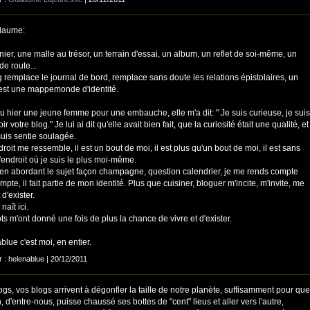
laume:
ier, une malle au trésor, un terrain d'essai, un album, un reflet de soi-même, un
de route...
 remplace le journal de bord, remplace sans doute les relations épistolaires, un
'est une mappemonde d'identité.
çu hier une jeune femme pour une embauche, elle m'a dit: " Je suis curieuse, je suis
oir votre blog." Je lui ai dit qu'elle avait bien fait, que la curiosité était une qualité, et
suis sentie soulagée.
roit me ressemble, il est un bout de moi, il est plus qu'un bout de moi, il est sans
'endroit où je suis le plus moi-même.
n abordant le sujet façon champagne, question calendrier, je me rends compte
ompte, il fait partie de mon identité. Plus que cuisiner, bloguer m'incite, m'invite, me
d'exister.
naît ici.
s m'ont donné une fois de plus la chance de vivre et d'exister.
lue c'est moi, en entier.
r : helenablue | 20/12/2011
gs, vos blogs arrivent à dégonfler la taille de notre planète, suffisamment pour que
 d'entre-nous, puisse chaussé ses bottes de "cent" lieus et aller vers l'autre,