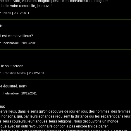
ne belle vido, vous êtes magnifiques et c'est merveilleux de bloguer!
t belle votre complicité, je trouve!
r :
bizak
| 20/12/2011
k:
i est-ce merveilleux?
r : helenablue | 20/12/2011
 le split-screen.
r :
Christian Mistral
| 20/12/2011
e équilibré, non?
r : helenablue | 20/12/2011
na:
merveilleux, dans le sens qu'on découvre de jour en jour, des hommes, des femmes
 horizons, qui, par leurs échanges réduisent la distance qui les séparent dans leur
es, leurs couleurs, leur langues, leurs religions. Nous découvrons un monde
que avec un outil révolutionnaire dont on a pas encore fini de parler.