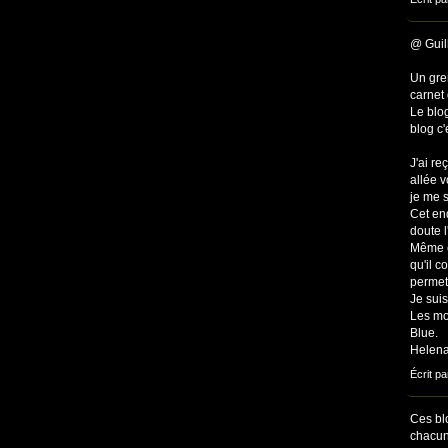
@ Guil
Un gren
carnet 
Le blog
blog c
J'ai re
allée v
je me 
Cet end
doute l
Même e
qu'il c
permet 
Je suis 
Les mot
Blue.
Helenab
Écrit pa
Ces blo
chacun,