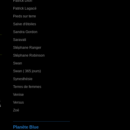
Patrick Dion
Patrick Lagacé
Pieds sur terre
Salve d'étoiles
Sandra Gordon
Saravati
Stéphane Ranger
Stéphane Robinson
Swan
Swan ( 365 jours)
Synesthésie
Terres de femmes
Venise
s
Versus
s
Zoé
Planète Blue