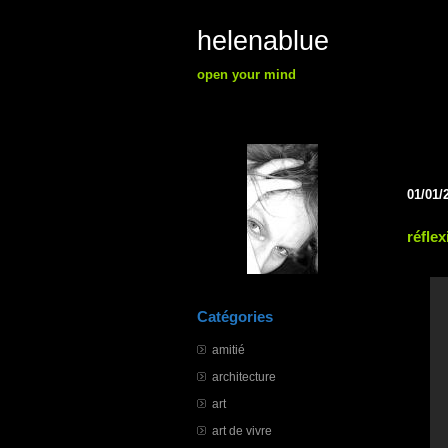
helenablue
open your mind
01/01/
réflex
Catégories
amitié
architecture
art
art de vivre