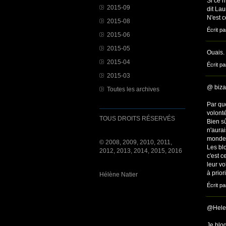
Si ce 
2015-09
dit La
N'est 
2015-08
Écrit pa
2015-06
2015-05
Ouais. 
2015-04
Écrit pa
2015-03
@ biza
Toutes les archives
Par qu
volonté
TOUS DROITS RÉSERVÉS
Bien sû
n'aura
monde,
© 2008, 2009, 2010, 2011,
Les bl
2012, 2013, 2014, 2015, 2016
c'est c
leur vo
à prior
Hélène Natier
Écrit pa
@Hele
Je blo