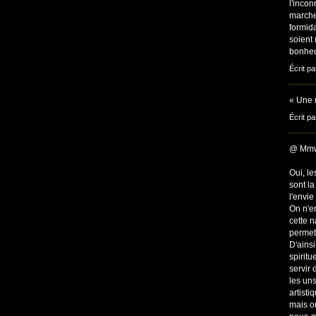
l'incon
marche
formid
soient
bonheu
Écrit p
« Une 
Écrit pa
@ Mm
Oui, le
sont la
l'envie
On n'e
cette n
permet 
D'ains
spiritu
servir 
les uns
artisti
mais o