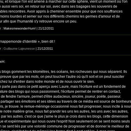
nu, et lorsque l'on est amené à marcher sur cette sphère, vient un moment où l'on
 aussi vers soi, en retour sur soi, avec dans ses bagages les souvenirs de
ables rencontres. Avoir appris à cheminer ensemble pour que nos souffrances
 moins lourdes et semer sur nos différents chemins les germes d'amour et de
r afin que l'humanité s'y retrouve encore un peu.
ar : MakesmewonderHum! | 21/12/2011
mappemonde d'identité », bien dit !
r :
Guillaume Lajeunesse
| 21/12/2011
wH:
s blogs gomment les kilomètres, les océans, les rocheuses qui nous séparent. Ils
 preuve que par les mots, on peut toucher l'autre où qu'il soit et on peut susciter
 chez lui d'entrer dans notre monde et de nous ouvrir le sien.
n parle pas dans ce petit aperçu avec Laure, mais l'écriture est un fondement de
ature des blogs qui nous passionnent, l'écriture permet de rentrer en contact,
de fendre l'armure, permet d'être audacieux, sincère, joueur, poète, passeur.
i partager ses émotions et ses idées au travers de ce média est source de bonheur
els, je trouve. le remue-méninge occasionné nous fait progresser, nous incite à nou
de notre matière grise, nous fait grandir les uns les autres, les uns avec les autres,
 par les autres. c'est ce que j'aime le plus je crois dans les blogs, cette dimension
que et expérimentale qui nous ouvre l'esprit! Non seulement on se sent moins seuls
n se sent liés par une volonté commune de progresser et de donner le meilleur de