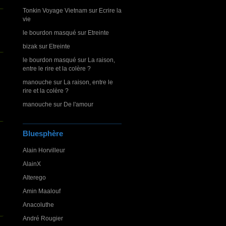
Tonkin Voyage Vietnam
sur
Ecrire la
vie
le bourdon masqué
sur
Etreinte
bizak
sur
Etreinte
le bourdon masqué
sur
La raison,
entre le rire et la colère ?
manouche
sur
La raison, entre le
rire et la colère ?
manouche
sur
De l'amour
Bluesphère
Alain Horvilleur
AlainX
Alterego
Amin Maalouf
Anacoluthe
André Rougier