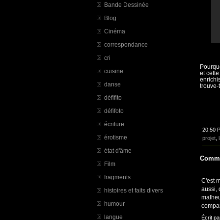
Bande Dessinée
Blog
Cinéma
correspondance
cri
Pourquo
cuisine
et cett
enrichi
danse
trouve-
défifito
défifoto
écriture
20:50 
érotisme
projet
,
état d'âme
Comme
Film
fragments
C'est m
aussi, 
histoires et faits divers
malheu
humour
compar
langue
Écrit pa