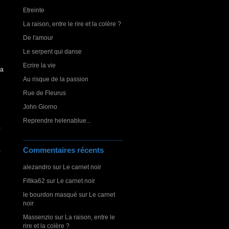
Etreinte
La raison, entre le rire et la colère ?
De l'amour
Le serpent qui danse
Ecrire la vie
ia
Au risque de la passion
Rue de Fleurus
John Giorno
Reprendre helenablue...
Commentaires récents
alezandro
sur
Le carnet noir
Fifika62
sur
Le carnet noir
le bourdon masqué
sur
Le carnet
noir
Massenzio
sur
La raison, entre le
rire et la colère ?