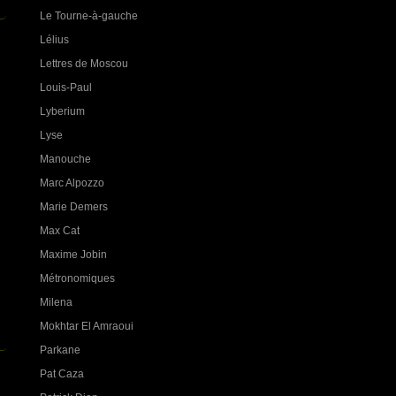
Le Tourne-à-gauche
Lélius
Lettres de Moscou
Louis-Paul
Lyberium
Lyse
Manouche
Marc Alpozzo
Marie Demers
Max Cat
Maxime Jobin
Métronomiques
Milena
Mokhtar El Amraoui
Parkane
Pat Caza