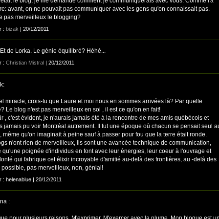
n'était le blog, je me demande comment je communiquerais avec vous. Comme l'a
ure: avant, on ne pouvait pas communiquer avec les gens qu'on connaissait pas.
ce pas merveilleux le blogging?
r :
bizak
| 20/12/2011
Et de Lorka. Le génie équilibré? Héhé...
r :
Christian Mistral
| 20/12/2011
k:
el miracle, crois-tu que Laure et moi nous en sommes arrivées là? Par quelle
? Le blog n'est pas merveilleux en soi , il est ce qu'on en fait!
r , c'est évident, je n'aurais jamais été à la rencontre de mes amis québécois et
is jamais pu voir Montréal autrement. Il fut une époque où chacun se pensait seul a
 même qu'on imaginait à peine sauf à passer pour fou que la terre était ronde.
ogs n'ont rien de merveilleux, ils sont une avancée technique de communication,
e qu'une poignée d'individus en font avec leur énergies, leur coeur à l'ouvrage et
lonté qui fabrique cet élixir incroyable d'amitié au-delà des frontières, au -delà des
i possible, pas merveilleux, non, génial!
r : helenablue | 20/12/2011
na :
gue pour plusieurs raisons. M'exprimer. M'exercer avec la plume. Mon blogue est u