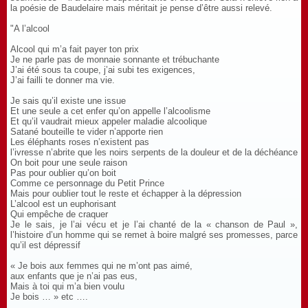
la poésie de Baudelaire mais méritait je pense d’être aussi relevé.
"A l’alcool
Alcool qui m’a fait payer ton prix
Je ne parle pas de monnaie sonnante et trébuchante
J’ai été sous ta coupe, j’ai subi tes exigences,
J’ai failli te donner ma vie.
Je sais qu’il existe une issue
Et une seule a cet enfer qu’on appelle l’alcoolisme
Et qu’il vaudrait mieux appeler maladie alcoolique
Satané bouteille te vider n’apporte rien
Les éléphants roses n’existent pas
l’ivresse n’abrite que les noirs serpents de la douleur et de la déchéance
On boit pour une seule raison
Pas pour oublier qu’on boit
Comme ce personnage du Petit Prince
Mais pour oublier tout le reste et échapper à la dépression
L’alcool est un euphorisant
Qui empêche de craquer
Je le sais, je l’ai vécu et je l’ai chanté de la « chanson de Paul »,
l’histoire d’un homme qui se remet à boire malgré ses promesses, parce
qu’il est dépressif
« Je bois aux femmes qui ne m’ont pas aimé,
aux enfants que je n’ai pas eus,
Mais à toi qui m’a bien voulu
Je bois … » etc ….