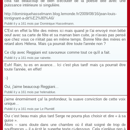
cela fait beaucoup de bien d'écouter de la poésie dite avec une
puissance intérieure si singulière.
http://dominiquehasselmann.blog.lemonde.fr/2009/08/16/jean-louis-
trintignant-a-dit%E2%80%A6/
Publié il y a 161 mois par Dominique Hasselmann.
C'Est en effet la fête des mères ici mais quand je t'ai envoyé mon bébé
oeuf avec sa carte de fête et sa maman bien cuite, je n'avais pas pensé
que chez vous ce n'était pas en même temps. Bonne fête des mères en
retard alors Hélena. Mais ça pourrait être toute l'année non ?
Ce clip avec Reggiani est savoureux comme tout ce qu'il a fait.
Publié il y a 161 mois par rainette.
Euh! Rain, tu es en avance... Ici c'est plus tard! mais ça pourrait être
toute l'année, en effet!
:-)
Oui, j'aime beaucoup Reggiani...
Publié il y a 161 mois par helenablue.
j'aime énormément ça! la profondeur, la suave conviction de cette voix
unique...
Publié il y a 161 mois par Le Plumitif.
Oui c’est beau mais plus tard Serge ne pourra plus choisir et dire « à sa
guise ».
Alors – sans doute dans une chambre où il était soigné de trop de
souffrances – il a écrit le superbe texte ci-dessous. Cela n’enlève rien à