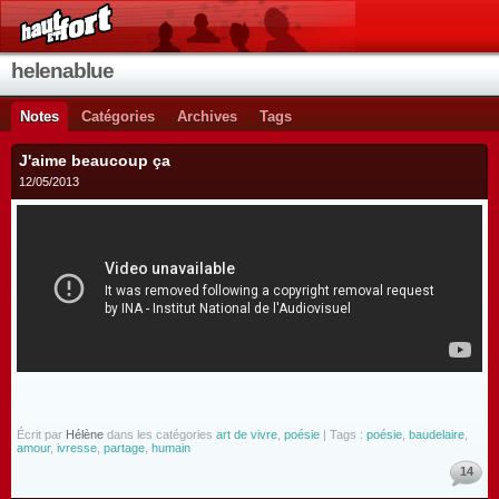
helenablue
Notes
Catégories
Archives
Tags
J'aime beaucoup ça
12/05/2013
Écrit par
Hélène
dans les catégories
art de vivre
,
poésie
| Tags :
poésie
,
baudelaire
,
amour
,
ivresse
,
partage
,
humain
14