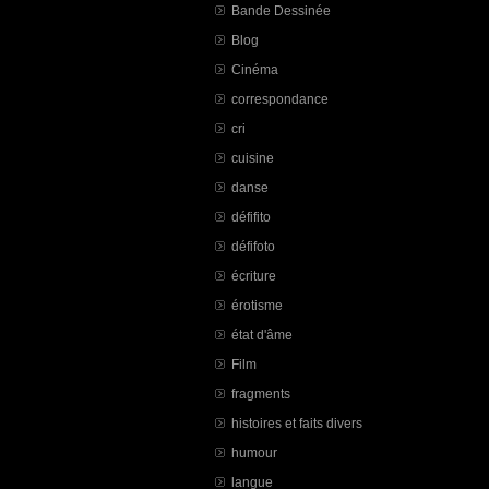
Bande Dessinée
Blog
Cinéma
correspondance
cri
cuisine
danse
défifito
défifoto
écriture
érotisme
état d'âme
Film
fragments
histoires et faits divers
humour
langue