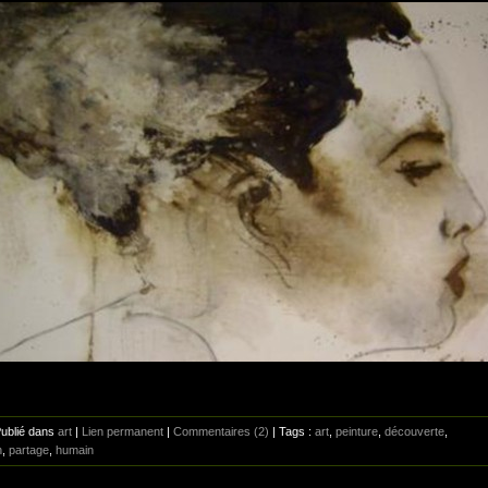
Publié dans
art
|
Lien permanent
|
Commentaires (2)
| Tags :
art
,
peinture
,
découverte
,
n
,
partage
,
humain