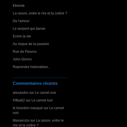
Etreinte
La raison, entre le rire et la colère ?
De l'amour
Le serpent qui danse
Ecrire la vie
Au risque de la passion
Rue de Fleurus
John Giorno
Reprendre helenablue...
Commentaires récents
alezandro
sur
Le carnet noir
Fifika62
sur
Le carnet noir
le bourdon masqué
sur
Le carnet
noir
Massenzio
sur
La raison, entre le
rire et la colère ?