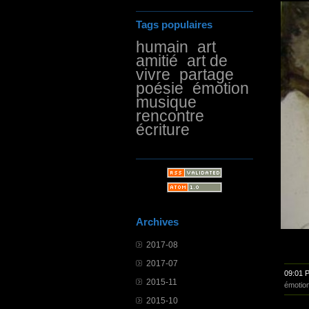
Tags populaires
humain
art
amitié
art de
vivre
partage
poésie
émotion
musique
rencontre
écriture
Archives
2017-08
2017-07
09:01 
2015-11
émotio
2015-10