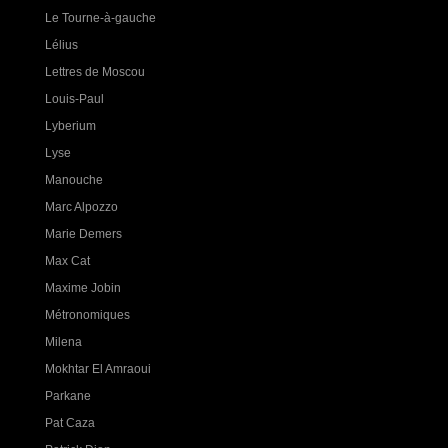
Le Tourne-à-gauche
Lélius
Lettres de Moscou
Louis-Paul
Lyberium
Lyse
Manouche
Marc Alpozzo
Marie Demers
Max Cat
Maxime Jobin
Métronomiques
Milena
Mokhtar El Amraoui
Parkane
Pat Caza