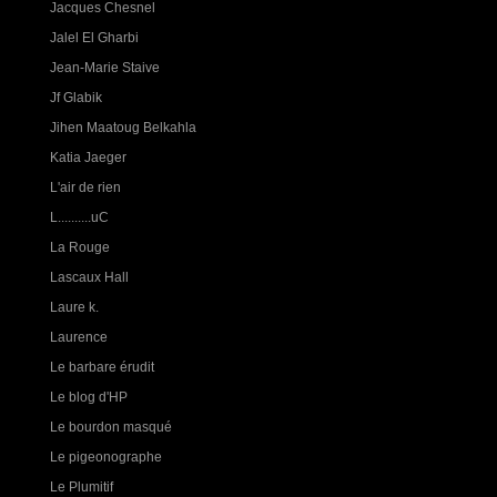
Jacques Chesnel
Jalel El Gharbi
Jean-Marie Staive
Jf Glabik
Jihen Maatoug Belkahla
Katia Jaeger
L'air de rien
L..........uC
La Rouge
Lascaux Hall
Laure k.
Laurence
Le barbare érudit
Le blog d'HP
Le bourdon masqué
Le pigeonographe
Le Plumitif