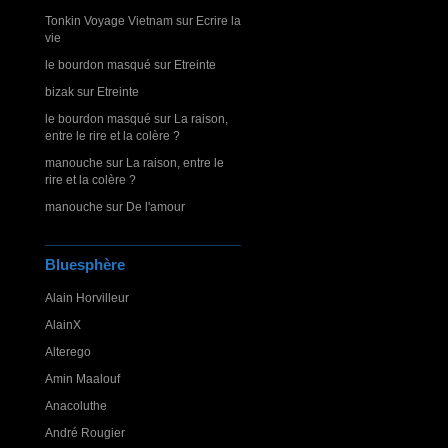
Tonkin Voyage Vietnam
sur
Ecrire la
vie
le bourdon masqué
sur
Etreinte
bizak
sur
Etreinte
le bourdon masqué
sur
La raison,
entre le rire et la colère ?
manouche
sur
La raison, entre le
rire et la colère ?
manouche
sur
De l'amour
Bluesphère
Alain Horvilleur
AlainX
Alterego
Amin Maalouf
Anacoluthe
André Rougier