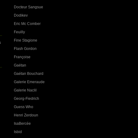
Docteur Sangsue
Dodikev
Eric Mc Comber
Feuilly
Fine Stagione
s
Flash Gordon
Françoise
Gaëtan
Gaétan Bouchard
Galerie Emeraude
Galerie Naclil
Georg-Fiedrich
Guess Who
Henri Zerdoun
IsaBercée
Isbid