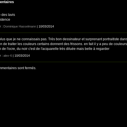
ntaires
des lavis
istence
r :
Dominique Hasselmann
| 10/03/2014
lus que je ne connaissais pas. Très bon dessinateur et surprenant portraitiste dan
n de traiter les couleurs certains donnent des frissons. en fait il y a peu de couleurs
 de l'ocre, du noir c'est de l'acquarelle trés diluée mais belle à regarder
r :
alex-6
| 10/03/2014
mentaires sont fermés.