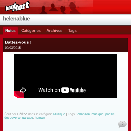
helenablue
Notes
Catégories
Archives
Tags
Battez-vous !
09/03/2015
Écrit par
Hélène
dans la catégorie
Musique
| Tags :
chanson
,
musique
,
poésie
,
découverte
,
partage
,
humain
0